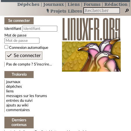
Dépêches
Journaux
Liens
Forums
Rédaction
🎙️ Projets Libres
Se connecter
Identifiant
Mot de passe
Connexion automatique
Pas de compte ? S’inscrire…
Trolorelo
journaux
dépêches
liens
messages sur les forums
entrées du suivi
ajouts au wiki
commentaires
Derniers
contenus