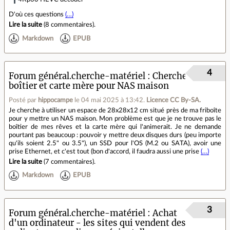
D'où ces questions
(…)
Lire la suite
(
8 commentaires
).
Markdown
EPUB
4
Forum général.cherche-matériel
Cherche
boîtier et carte mère pour NAS maison
Posté par
hippocampe
le 04 mai 2025 à 13:42
.
Licence CC By‑SA.
Je cherche à utiliser un espace de 28x28x12 cm situé près de ma friboîte
pour y mettre un NAS maison. Mon problème est que je ne trouve pas le
boîtier de mes rêves et la carte mère qui l'animerait. Je ne demande
pourtant pas beaucoup : pouvoir y mettre deux disques durs (peu importe
qu'ils soient 2.5" ou 3.5"), un SSD pour l'OS (M.2 ou SATA), avoir une
prise Ethernet, et c'est tout (bon d'accord, il faudra aussi une prise
(…)
Lire la suite
(
7 commentaires
).
Markdown
EPUB
3
Forum général.cherche-matériel
Achat
d'un ordinateur - les sites qui vendent des