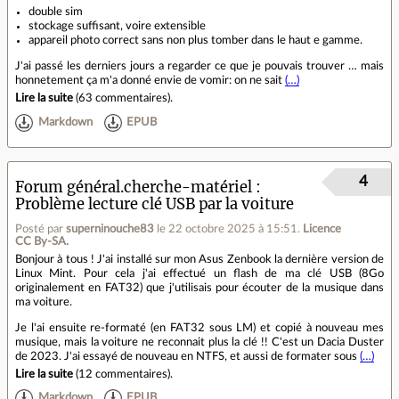
double sim
stockage suffisant, voire extensible
appareil photo correct sans non plus tomber dans le haut e gamme.
J'ai passé les derniers jours a regarder ce que je pouvais trouver … mais
honnetement ça m'a donné envie de vomir: on ne sait
(…)
Lire la suite
(
63 commentaires
).
Markdown
EPUB
4
Forum général.cherche-matériel
Problème lecture clé USB par la voiture
Posté par
superninouche83
le 22 octobre 2025 à 15:51
.
Licence
CC By‑SA.
Bonjour à tous ! J'ai installé sur mon Asus Zenbook la dernière version de
Linux Mint. Pour cela j'ai effectué un flash de ma clé USB (8Go
originalement en FAT32) que j'utilisais pour écouter de la musique dans
ma voiture.
Je l'ai ensuite re-formaté (en FAT32 sous LM) et copié à nouveau mes
musique, mais la voiture ne reconnait plus la clé !! C'est un Dacia Duster
de 2023. J'ai essayé de nouveau en NTFS, et aussi de formater sous
(…)
Lire la suite
(
12 commentaires
).
Markdown
EPUB