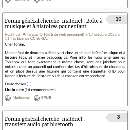
10
Forum général.cherche-matériel
Boîte à
musique et à histoires pour enfant
Posté par
🚲 Tanguy Ortolo
(
site web personnel
)
le 17 octobre 2025 à
11:46
.
Licence CC By‑SA.
Cher forum,
Mon enfant de deux ans a découvert chez un ami une boîte à musique et à
histoire Faba, et il aime beaucoup ça. Pour info, les Faba, ainsi que les
Toniebox qui font exactement la même chose, sont des jukebox pour
enfant : c'est un appareil qui contient des tas d'histoires et de chansons,
et on place dessus une figurine qui contient une étiquette RFID pour
lancer la lecture de l'histoire ou de la chanson correspondante.
Deux choses
(…)
Lire la suite
(
14 commentaires
).
Markdown
EPUB
3
Forum général.cherche-matériel
transfert audio par bluetooth