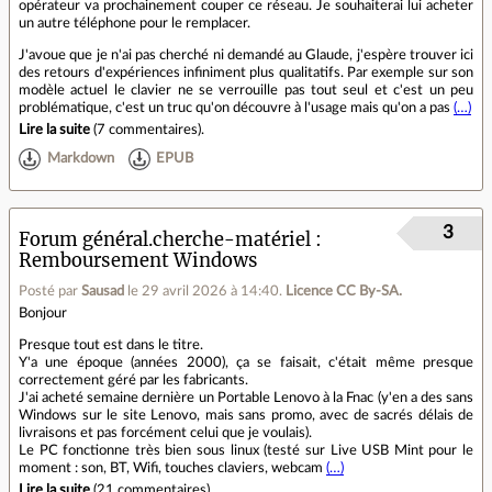
opérateur va prochainement couper ce réseau. Je souhaiterai lui acheter
un autre téléphone pour le remplacer.
J'avoue que je n'ai pas cherché ni demandé au Glaude, j'espère trouver ici
des retours d'expériences infiniment plus qualitatifs. Par exemple sur son
modèle actuel le clavier ne se verrouille pas tout seul et c'est un peu
problématique, c'est un truc qu'on découvre à l'usage mais qu'on a pas
(…)
Lire la suite
(
7 commentaires
).
Markdown
EPUB
3
Forum général.cherche-matériel
Remboursement Windows
Posté par
Sausad
le 29 avril 2026 à 14:40
.
Licence CC By‑SA.
Bonjour
Presque tout est dans le titre.
Y'a une époque (années 2000), ça se faisait, c'était même presque
correctement géré par les fabricants.
J'ai acheté semaine dernière un Portable Lenovo à la Fnac (y'en a des sans
Windows sur le site Lenovo, mais sans promo, avec de sacrés délais de
livraisons et pas forcément celui que je voulais).
Le PC fonctionne très bien sous linux (testé sur Live USB Mint pour le
moment : son, BT, Wifi, touches claviers, webcam
(…)
Lire la suite
(
21 commentaires
).