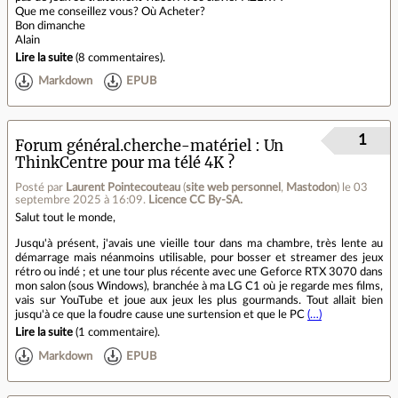
Que me conseillez vous? Où Acheter?
Bon dimanche
Alain
Lire la suite
(
8 commentaires
).
Markdown
EPUB
1
Forum général.cherche-matériel
Un
ThinkCentre pour ma télé 4K ?
Posté par
Laurent Pointecouteau
(
site web personnel
,
Mastodon
)
le 03
septembre 2025 à 16:09
.
Licence CC By‑SA.
Salut tout le monde,
Jusqu'à présent, j'avais une vieille tour dans ma chambre, très lente au
démarrage mais néanmoins utilisable, pour bosser et streamer des jeux
rétro ou indé ; et une tour plus récente avec une Geforce RTX 3070 dans
mon salon (sous Windows), branchée à ma LG C1 où je regarde mes films,
vais sur YouTube et joue aux jeux les plus gourmands. Tout allait bien
jusqu'à ce que la foudre cause une surtension et que le PC
(…)
Lire la suite
(
1 commentaire
).
Markdown
EPUB