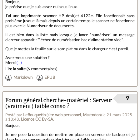
Bonjour,
je précise que je suis assez nul sous linux.
J'ai une imprimante scanner HP deskjet 4122e. Elle fonctionnait sans
problème jusque là mais depuis un certain temps le scanner ne fonctionne
plus avec le Numeriseur de documents.
Il est bien dans la liste mais lorsque je lance "numériser" un message
d'erreur apparaît : ""échec de numérisation bac d’alimentation vide".
Que je mettes la feuille sur le scan plat ou dans le chargeur c'est pareil.
Avez-vous une solution ?
Merci
(…)
Lire la suite
(
6 commentaires
).
Markdown
EPUB
9
Forum général.cherche-matériel
Serveur
(vraiment) faible conso ?
Posté par
LeBouquetin
(
site web personnel
,
Mastodon
)
le 21 mars 2025
à 13:43
.
Licence CC By‑SA.
Bonjour,
Je me pose la question de mettre en place un serveur de backup et je
cherche une consommation électrique la + faible possible.