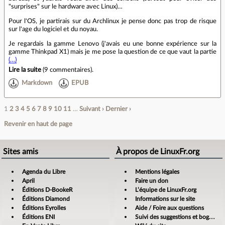
"surprises" sur le hardware avec Linux)…
Pour l'OS, je partirais sur du Archlinux je pense donc pas trop de risque
sur l'age du logiciel et du noyau.
Je regardais la gamme Lenovo (j'avais eu une bonne expérience sur la
gamme Thinkpad X1) mais je me pose la question de ce que vaut la partie
(…)
Lire la suite
(
9 commentaires
).
Markdown
EPUB
1
2
3
4
5
6
7
8
9
10
11
…
Suivant ›
Dernier ›
Revenir en haut de page
Sites amis
À propos de LinuxFr.org
Agenda du Libre
Mentions légales
April
Faire un don
Éditions D-BookeR
L’équipe de LinuxFr.org
Éditions Diamond
Informations sur le site
Éditions Eyrolles
Aide / Foire aux questions
Éditions ENI
Suivi des suggestions et bogues