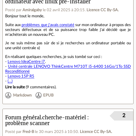
ordinateur avec linux pré-installer
Posté par
Amiralgaby
le 02 avril 2025 à 20:15
.
Licence CC By‑SA.
Bonjour tout le monde,
Suite aux
problèmes que j'avais constaté
sur mon ordinateur à propos des
secteurs défectueux et de sa puissance trop faible j'ai décidé que je
m'achèterais un nouveau PC.
Je ne suis même pas sûr de si je recherches un ordinateur portable ou
une unité centrale x)
En réalisant quelques recherches, je suis tombé sur ceci :
-
Lenovo IdeaCentre i7
.
-
Unité centrale LENOVO ThinkCentre M710T i5-6400 16Go/1To SSD
Reconditionné
-
Lenovo 15P R5
-
(…)
Lire la suite
(
9 commentaires
).
Markdown
EPUB
2
Forum général.cherche-matériel
problème scanner
Posté par
Fred-B
le 30 mars 2025 à 10:50
.
Licence CC By‑SA.