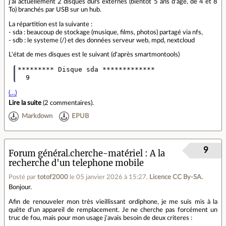
j'ai actuellement 2 disques durs externes (bientôt 5 ans d'âge, de 4 et 8
To) branchés par USB sur un hub.
La répartition est la suivante :
- sda : beaucoup de stockage (musique, films, photos) partagé via nfs,
- sdb : le systeme (/) et des données serveur web, mpd, nextcloud
L'état de mes disques est le suivant (d'après smartmontools)
********* Disque sda *************

  9
(…)
Lire la suite
(
2 commentaires
).
Markdown
EPUB
9
Forum général.cherche-matériel
A la
recherche d'un telephone mobile
Posté par
totof2000
le 05 janvier 2026 à 15:27
.
Licence CC By‑SA.
Bonjour.
Afin de renouveler mon très vieillissant ordiphone, je me suis mis à la
quête d'un appareil de remplacement. Je ne cherche pas forcément un
truc de fou, mais pour mon usage j'avais besoin de deux criteres :