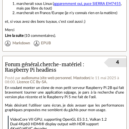
marcherait sous Linux (
apparemment oui, puce SIERRA EM7455
,
mais pas libre du tout)
marcherait en France/Europe (je n'y connais rien en la matière)
et, si vous avez des bons tuyaux, c'est cool aussi ;)
Merci
Lire la suite
(
10 commentaires
).
Markdown
EPUB
4
Forum général.cherche-matériel
Raspberry Pi headless
Posté par
audionuma
(
site web personnel
,
Mastodon
)
le 11 mai 2025 à
08:00
.
Licence CC By‑SA.
En voulant monter un clone de mon petit serveur Raspberry Pi 2B qui fait
bravement tourner une application sqlpage, je pars à la recherche d'une
version plus récente et le Raspberry Pi 5 me fait de l’œil.
Mais désirant l'utiliser sans écran, je dois avouer que les performances
graphiques proposées me semblent du gâchis pour mon usage.
VideoCore VII GPU, supporting OpenGL ES 3.1, Vulkan 1.2
Dual 4Kp60 HDMI® display output with HDR support
4Kp60 HEVC decoder