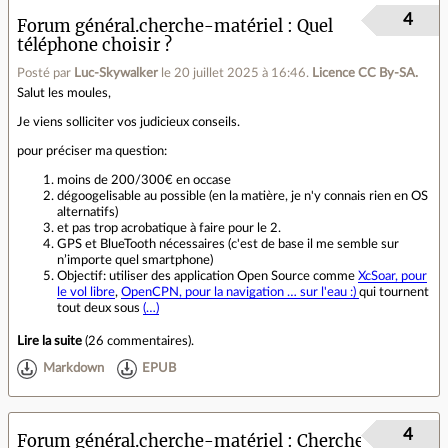
4
Forum général.cherche-matériel
Quel
téléphone choisir ?
Posté par
Luc-Skywalker
le 20 juillet 2025 à 16:46
.
Licence CC By‑SA.
Salut les moules,
Je viens solliciter vos judicieux conseils.
pour préciser ma question:
moins de 200/300€ en occase
dégoogelisable au possible (en la matière, je n'y connais rien en OS
alternatifs)
et pas trop acrobatique à faire pour le 2.
GPS et BlueTooth nécessaires (c'est de base il me semble sur
n’importe quel smartphone)
Objectif: utiliser des application Open Source comme
XcSoar, pour
le vol libre
,
OpenCPN, pour la navigation … sur l'eau :)
qui tournent
tout deux sous
(…)
Lire la suite
(
26 commentaires
).
Markdown
EPUB
4
Forum général.cherche-matériel
Cherche