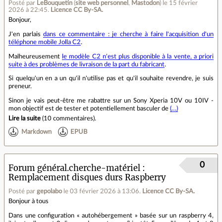
Posté par
LeBouquetin
(
site web personnel
,
Mastodon
)
le 15 février
2026 à 22:45
.
Licence CC By‑SA.
Bonjour,
J'en parlais
dans ce commentaire : je cherche à faire l'acquisition d'un
téléphone mobile Jolla C2
.
Malheureusement
le modèle C2 n'est plus disponible à la vente, a priori
suite à des problèmes de livraison de la part du fabricant
.
Si quelqu'un en a un qu'il n'utilise pas et qu'il souhaite revendre, je suis
preneur.
Sinon je vais peut-être me rabattre sur un Sony Xperia 10V ou 10IV -
mon objectif est de tester et potentiellement basculer de
(…)
Lire la suite
(
10 commentaires
).
Markdown
EPUB
0
Forum général.cherche-matériel
Remplacement disques durs Raspberry
Posté par
gepolabo
le 03 février 2026 à 13:06
.
Licence CC By‑SA.
Bonjour à tous
Dans une configuration « autohébergement » basée sur un raspberry 4,