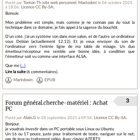
Posté par
Tonton Th
(
site web personnel
,
Mastodon
)
le 06 octobre 2025
à 18:06
.
Licence CC By‑SA.
Bonsoir.
Mon problème est simple, mais comme je ne connais pas du tout la
technique dans ce domaine, je fais appel à la sagesse du bouchôt.
D'un coté, j'ai un système son dans mon salon, et de l'autre un ordinateur
sous Debian (actuellement 12.12). Et je veux envoyer du son de
l'ordinateur vers l'entrée ligne de ma table de mixage. Un duo
émetteur/récepteur me semble une bonne idée, à condition que
l'émetteur soit vu comme une interface ALSA.
Que me
(…)
Lire la suite
(
6 commentaires
).
Markdown
EPUB
3
Forum général.cherche-matériel
Achat
PC
Posté par
Alain.G
le 28 septembre 2025 à 09:54
.
Licence CC By‑SA.
Bonjour,
je voudrais investir dans un PC portable sous Linux ou Ubuntu
Un 16 ou 17 pouce, juste pour traitement de texte, naviguer sur le net,
pas de jeux ou traitement vidéo. Avec clavier AZERTY