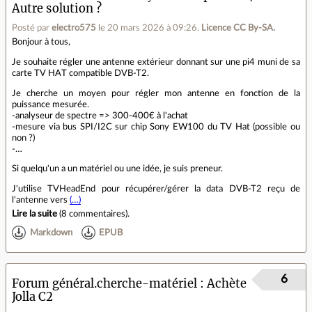
Autre solution ?
Posté par
electro575
le 20 mars 2026 à 09:26
.
Licence CC By‑SA.
Bonjour à tous,
Je souhaite régler une antenne extérieur donnant sur une pi4 muni de sa
carte TV HAT compatible DVB-T2.
Je cherche un moyen pour régler mon antenne en fonction de la
puissance mesurée.
-analyseur de spectre => 300-400€ à l'achat
-mesure via bus SPI/I2C sur chip Sony EW100 du TV Hat (possible ou
non ?)
-…
Si quelqu'un a un matériel ou une idée, je suis preneur.
J'utilise TVHeadEnd pour récupérer/gérer la data DVB-T2 reçu de
l'antenne vers
(…)
Lire la suite
(
8 commentaires
).
Markdown
EPUB
6
Forum général.cherche-matériel
Achète
Jolla C2