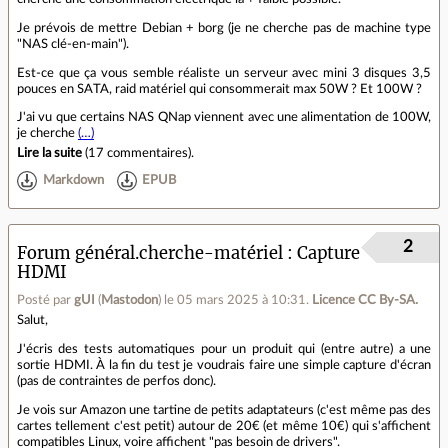
Je prévois de mettre Debian + borg (je ne cherche pas de machine type
"NAS clé-en-main").
Est-ce que ça vous semble réaliste un serveur avec mini 3 disques 3,5
pouces en SATA, raid matériel qui consommerait max 50W ? Et 100W ?
J'ai vu que certains NAS QNap viennent avec une alimentation de 100W,
je cherche
(…)
Lire la suite
(
17 commentaires
).
Markdown
EPUB
2
Forum général.cherche-matériel
Capture
HDMI
Posté par
gUI
(
Mastodon
)
le 05 mars 2025 à 10:31
.
Licence CC By‑SA.
Salut,
J'écris des tests automatiques pour un produit qui (entre autre) a une
sortie HDMI. À la fin du test je voudrais faire une simple capture d'écran
(pas de contraintes de perfos donc).
Je vois sur Amazon une tartine de petits adaptateurs (c'est même pas des
cartes tellement c'est petit) autour de 20€ (et même 10€) qui s'affichent
compatibles Linux, voire affichent "pas besoin de drivers".