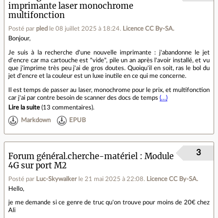
imprimante laser monochrome
multifonction
Posté par
pled
le 08 juillet 2025 à 18:24
.
Licence CC By‑SA.
Bonjour,
Je suis à la recherche d'une nouvelle imprimante : j'abandonne le jet
d'encre car ma cartouche est "vide", pile un an après l'avoir installé, et vu
que j'imprime très peu j'ai de gros doutes. Quoiqu'il en soit, ras le bol du
jet d'encre et la couleur est un luxe inutile en ce qui me concerne.
Il est temps de passer au laser, monochrome pour le prix, et multifonction
car j'ai par contre besoin de scanner des docs de temps
(…)
Lire la suite
(
13 commentaires
).
Markdown
EPUB
3
Forum général.cherche-matériel
Module
4G sur port M2
Posté par
Luc-Skywalker
le 21 mai 2025 à 22:08
.
Licence CC By‑SA.
Hello,
je me demande si ce genre de truc qu'on trouve pour moins de 20€ chez
Ali