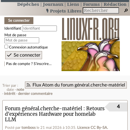
Dépêches
Journaux
Liens
Forums
Rédaction
🎙️ Projets Libres
Se connecter
Identifiant
Mot de passe
Connexion automatique
Pas de compte ? S’inscrire…
Flux Atom du forum général.cherche-matériel
Trier par :
date
note
intérêt
dernier commentaire
4
Forum général.cherche-matériel
Retours
d'expériences Hardware pour homelab
LLM
Posté par
tomboss
le 21 mai 2026 à 10:35
.
Licence CC By‑SA.