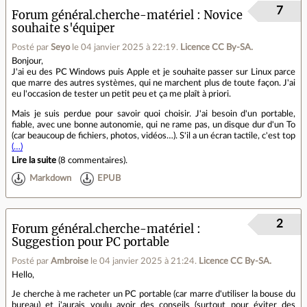
7
Forum général.cherche-matériel
Novice
souhaite s'équiper
Posté par
Seyo
le 04 janvier 2025 à 22:19
.
Licence CC By‑SA.
Bonjour,
J'ai eu des PC Windows puis Apple et je souhaite passer sur Linux parce
que marre des autres systèmes, qui ne marchent plus de toute façon. J'ai
eu l'occasion de tester un petit peu et ça me plaît à priori.
Mais je suis perdue pour savoir quoi choisir. J'ai besoin d'un portable,
fiable, avec une bonne autonomie, qui ne rame pas, un disque dur d'un To
(car beaucoup de fichiers, photos, vidéos…). S'il a un écran tactile, c'est top
(…)
Lire la suite
(
8 commentaires
).
Markdown
EPUB
2
Forum général.cherche-matériel
Suggestion pour PC portable
Posté par
Ambroise
le 04 janvier 2025 à 21:24
.
Licence CC By‑SA.
Hello,
Je cherche à me racheter un PC portable (car marre d'utiliser la bouse du
bureau) et j'aurais voulu avoir des conseils (surtout pour éviter des