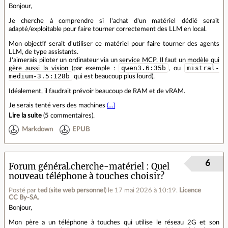
Bonjour,
Je cherche à comprendre si l'achat d'un matériel dédié serait
adapté/exploitable pour faire tourner correctement des LLM en local.
Mon objectif serait d'utiliser ce matériel pour faire tourner des agents
LLM, de type assistants.
J'aimerais piloter un ordinateur via un service MCP. Il faut un modèle qui
qwen3.6:35b
mistral-
gère aussi la vision (par exemple :
, ou
medium-3.5:128b
qui est beaucoup plus lourd).
Idéalement, il faudrait prévoir beaucoup de RAM et de vRAM.
Je serais tenté vers des machines
(…)
Lire la suite
(
5 commentaires
).
Markdown
EPUB
6
Forum général.cherche-matériel
Quel
nouveau téléphone à touches choisir?
Posté par
ted
(
site web personnel
)
le 17 mai 2026 à 10:19
.
Licence
CC By‑SA.
Bonjour,
Mon père a un téléphone à touches qui utilise le réseau 2G et son