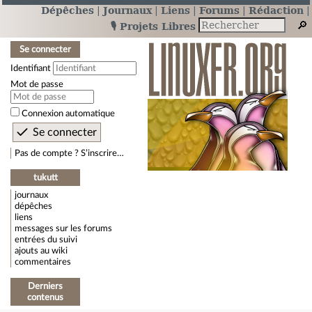
Dépêches
Journaux
Liens
Forums
Rédaction
🎙️ Projets Libres
Se connecter
Identifiant
Mot de passe
Connexion automatique
Pas de compte ? S’inscrire…
tukutt
journaux
dépêches
liens
messages sur les forums
entrées du suivi
ajouts au wiki
commentaires
Derniers
contenus