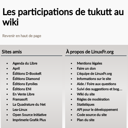
Les participations de tukutt au
wiki
Revenir en haut de page
Sites amis
À propos de LinuxFr.org
Agenda du Libre
Mentions légales
April
Faire un don
Éditions D-BookeR
L’équipe de LinuxFr.org
Éditions Diamond
Informations sur le site
Éditions Eyrolles
Aide / Foire aux questions
Éditions ENI
Suivi des suggestions et bogues
En Vente Libre
Wiki du site
Framasoft
Règles de modération
La Quadrature du Net
Statistiques
Lea-Linux
API pour le développement
Open Source Initiative
Code source du site
Imprimerie Grafik Plus
Plan du site