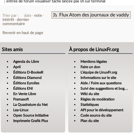
entrée de forum
visualiser tache lancee pas sh sur terminal
Flux Atom des journaux de vaddy
Trier par :
date
note
intérêt
dernier
commentaire
Revenir en haut de page
Sites amis
À propos de LinuxFr.org
Agenda du Libre
Mentions légales
April
Faire un don
Éditions D-BookeR
L’équipe de LinuxFr.org
Éditions Diamond
Informations sur le site
Éditions Eyrolles
Aide / Foire aux questions
Éditions ENI
Suivi des suggestions et bogues
En Vente Libre
Wiki du site
Framasoft
Règles de modération
La Quadrature du Net
Statistiques
Lea-Linux
API pour le développement
Open Source Initiative
Code source du site
Imprimerie Grafik Plus
Plan du site