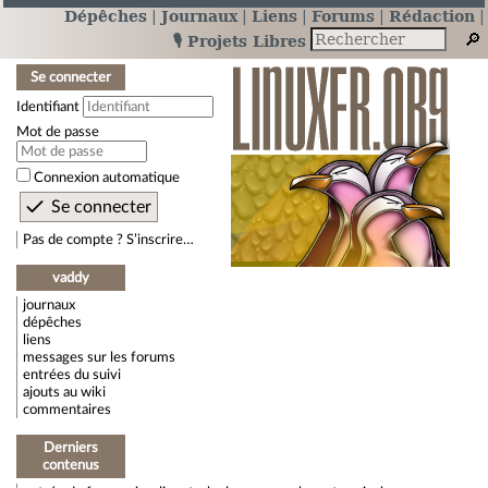
Dépêches
Journaux
Liens
Forums
Rédaction
🎙️ Projets Libres
Se connecter
Identifiant
Mot de passe
Connexion automatique
Pas de compte ? S’inscrire…
vaddy
journaux
dépêches
liens
messages sur les forums
entrées du suivi
ajouts au wiki
commentaires
Derniers
contenus