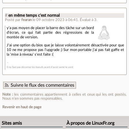
#
en même temps c'est normal
Posté par
fearan
le 09 octobre 2023 à 06:41
.
Évalué à
3
.
y'a pas moyen de placer la barre des tâche sur un bord
d'écran, ce qui fait partie des régressions de la
montée de version.
J'ai une option du bios que je laisse volontairement désactivée pour que
10 ne me propose pas l'upgrade ;) Sur mon portable j'ai pas fait gaffe et
la 'mise à niveau' s'est faite :(
Il ne faut pas décorner les boeufs avant d'avoir semé le vent
Suivre le flux des commentaires
Note :
les commentaires appartiennent à celles et ceux qui les ont postés.
Nous n’en sommes pas responsables.
Revenir en haut de page
Sites amis
À propos de LinuxFr.org