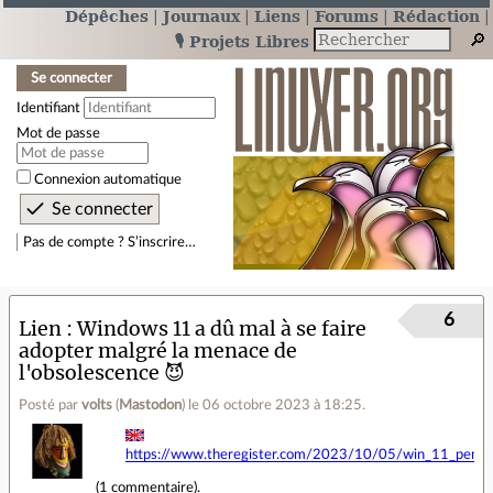
Dépêches
Journaux
Liens
Forums
Rédaction
🎙️ Projets Libres
Se connecter
Identifiant
Mot de passe
Connexion automatique
Pas de compte ? S’inscrire…
6
Lien
Windows 11 a dû mal à se faire
adopter malgré la menace de
l'obsolescence 😈
Posté par
volts
(
Mastodon
)
le 06 octobre 2023 à 18:25
.
https://www.theregister.com/2023/10/05/win_11_penetra
(
1 commentaire
).