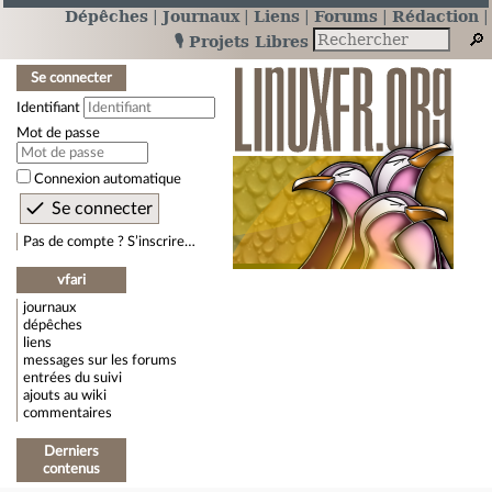
Dépêches
Journaux
Liens
Forums
Rédaction
🎙️ Projets Libres
Se connecter
Identifiant
Mot de passe
Connexion automatique
Pas de compte ? S’inscrire…
vfari
journaux
dépêches
liens
messages sur les forums
entrées du suivi
ajouts au wiki
commentaires
Derniers
contenus