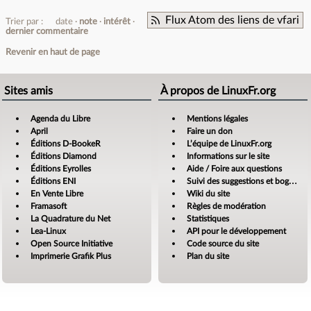
Flux Atom des liens de vfari
Trier par :
date
note
intérêt
dernier commentaire
Revenir en haut de page
Sites amis
À propos de LinuxFr.org
Agenda du Libre
Mentions légales
April
Faire un don
Éditions D-BookeR
L’équipe de LinuxFr.org
Éditions Diamond
Informations sur le site
Éditions Eyrolles
Aide / Foire aux questions
Éditions ENI
Suivi des suggestions et bogues
En Vente Libre
Wiki du site
Framasoft
Règles de modération
La Quadrature du Net
Statistiques
Lea-Linux
API pour le développement
Open Source Initiative
Code source du site
Imprimerie Grafik Plus
Plan du site