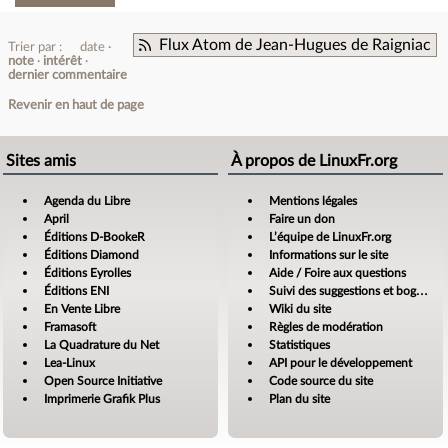
Flux Atom de Jean-Hugues de Raigniac
Trier par :
date
note
intérêt
dernier commentaire
Revenir en haut de page
Sites amis
À propos de LinuxFr.org
Agenda du Libre
Mentions légales
April
Faire un don
Éditions D-BookeR
L’équipe de LinuxFr.org
Éditions Diamond
Informations sur le site
Éditions Eyrolles
Aide / Foire aux questions
Éditions ENI
Suivi des suggestions et bogues
En Vente Libre
Wiki du site
Framasoft
Règles de modération
La Quadrature du Net
Statistiques
Lea-Linux
API pour le développement
Open Source Initiative
Code source du site
Imprimerie Grafik Plus
Plan du site