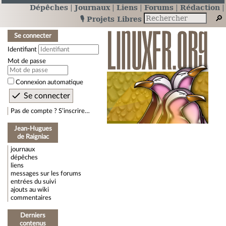
Dépêches
Journaux
Liens
Forums
Rédaction
🎙️ Projets Libres
Se connecter
Identifiant
Mot de passe
Connexion automatique
Pas de compte ? S’inscrire…
Jean-Hugues
de Raigniac
journaux
dépêches
liens
messages sur les forums
entrées du suivi
ajouts au wiki
commentaires
Derniers
contenus