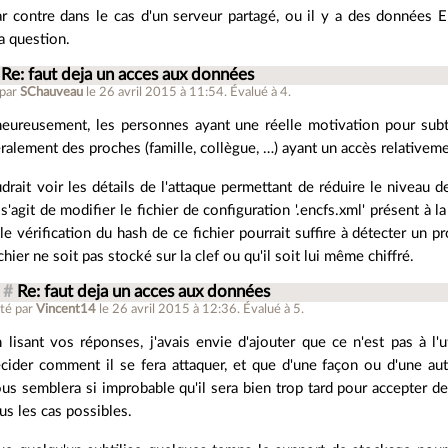
ar contre dans le cas d'un serveur partagé, ou il y a des données E
a question.
Re: faut deja un acces aux données
 par
SChauveau
le 26 avril 2015 à 11:54
.
Évalué à
4
.
eureusement, les personnes ayant une réelle motivation pour subti
ralement des proches (famille, collègue, …) ayant un accès relativement
audrait voir les détails de l'attaque permettant de réduire le niveau 
 s'agit de modifier le fichier de configuration '.encfs.xml' présent à la
le vérification du hash de ce fichier pourrait suffire à détecter un 
chier ne soit pas stocké sur la clef ou qu'il soit lui même chiffré.
#
Re: faut deja un acces aux données
té par
Vincent14
le 26 avril 2015 à 12:36
.
Évalué à
5
.
 lisant vos réponses, j'avais envie d'ajouter que ce n'est pas à l'
cider comment il se fera attaquer, et que d'une façon ou d'une autr
us semblera si improbable qu'il sera bien trop tard pour accepter d
us les cas possibles.