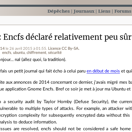
Dépêches
Journaux
Liens
Forums
Encfs déclaré relativement peu sûr
t14
le 26 avril 2015 à 01:55
.
Licence CC By‑SA.
encfs
ubuntu
chiffrement
sécurité
njour… nal (allez quoi, la tradition).
 fais un petit journal qui fait écho à celui paru
en début de mois
et qui
ite aux annonces de 2014 concernant ce dernier, j'avais migré mes ba
e application Gnome Encfs. Bref ce soir je met à jour ma Ubuntu et 
o a security audit by Taylor Hornby (Defuse Security), the curren
vulnerable to multiple types of attacks. For example, an attacker wi
cryption complexity for subsequently encrypted data without this b
nalysis to deduce information.
 issues are resolved, encfs should not be considered a safe home 