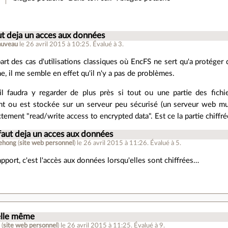
ut deja un acces aux données
auveau
le 26 avril 2015 à 10:25
.
Évalué à
3
.
part des cas d'utilisations classiques où EncFS ne sert qu'a protége
e, il me semble en effet qu'il n'y a pas de problèmes.
il faudra y regarder de plus près si tout ou une partie des fichie
t ou est stockée sur un serveur peu sécurisé (un serveur web mutu
ctement "read/write access to encrypted data". Est ce la partie chiffrée
faut deja un acces aux données
iehong
(
site web personnel
)
le 26 avril 2015 à 11:26
.
Évalué à
5
.
apport, c'est l'accès aux données lorsqu'elles sont chiffrées…
elle même
g
(
site web personnel
)
le 26 avril 2015 à 11:25
.
Évalué à
9
.