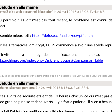
L'étude en elle même
ohwaZ
(
site web personnel
,
Mastodon
)
le 26 avril 2015 à 13:06
.
Évalué à
7
.
peux voir, l'audit n'est pas tout récent, le problème est connu de
nt).
semble mieux loti :
https://defuse.ca/audits/ecryptfs.htm
r les alternatives, dm-crypt/LUKS commence à avoir une solide répu
invite à regarder l'excellent tableau d
iki.archlinux.org/index.php/Disk_encryption#Comparison_table
 à quels excès peut conduire une démocratie d'opinion débridée, je le vis tous les jours. » (Nicolas Sar
L'étude en elle même
iehong
(
site web personnel
)
le 26 avril 2015 à 15:03
.
Évalué à
4
.
 ces audits de sécurité étaient de 10 heures chacun, ce qui n'est pas
de gros bogues sont découverts, il y a fort à parier qu'il y en a beauc
a fait l'objet d'un audit de sécurité plus important, et il en est ressor