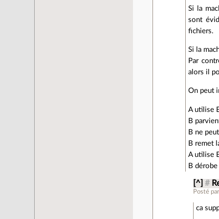
Si la ma
sont évid
fichiers.
Si la mac
Par contr
alors il p
On peut i
A utilise
B parvien
B ne peut
B remet l
A utilise 
B dérobe 
[^]
#
R
Posté pa
ca sup