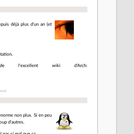
puis déjà plus d'un an (et
tation.
e l'excellent wiki d'Arch:
kozy)
 énorme non plus. Si en peu
oup d'autres.
ti pas si mal que ça.