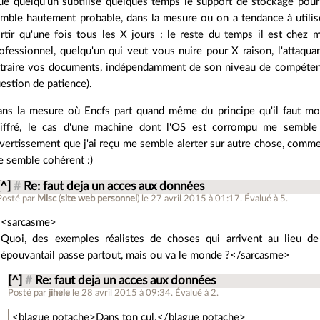
e quelqu'un subtilise quelques temps le support de stockage pour l
mble hautement probable, dans la mesure ou on a tendance à utilise
rtir qu'une fois tous les X jours : le reste du temps il est chez m
ofessionnel, quelqu'un qui veut vous nuire pour X raison, l'attaqua
traire vos documents, indépendamment de son niveau de compétence 
estion de patience).
ns la mesure où Encfs part quand même du principe qu'il faut mon
iffré, le cas d'une machine dont l'OS est corrompu me semble 
avertissement que j'ai reçu me semble alerter sur autre chose, comm
 semble cohérent :)
[^]
#
Re: faut deja un acces aux données
Posté par
Misc
(
site web personnel
)
le 27 avril 2015 à 01:17
.
Évalué à
5
.
<sarcasme>
Quoi, des exemples réalistes de choses qui arrivent au lieu d
épouvantail passe partout, mais ou va le monde ?</sarcasme>
[^]
#
Re: faut deja un acces aux données
Posté par
jihele
le 28 avril 2015 à 09:34
.
Évalué à
2
.
<blague potache>Dans ton cul.</blague potache>