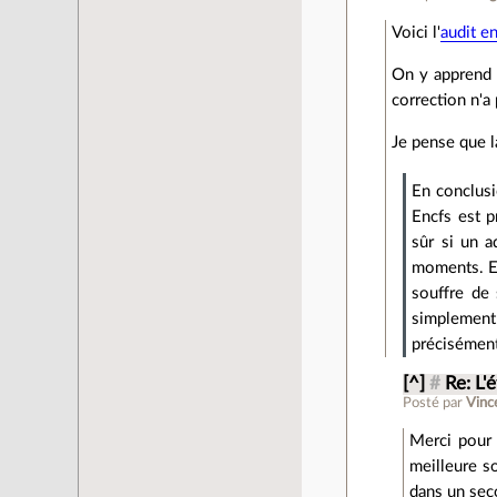
Voici l'
audit e
On y apprend 
correction n'a
Je pense que la
En conclusi
Encfs est p
sûr si un a
moments. En
souffre de 
simplement d
précisément,
[^]
#
Re: L'
Posté par
Vinc
Merci pour 
meilleure so
dans un seco