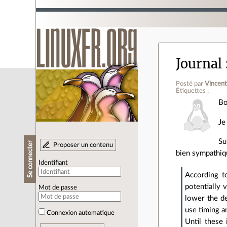
Journal
Posté par
Vincen
Étiquettes :
Bo
Je
Su
Se connecter
Proposer un contenu
bien sympathiqu
Identifiant
According t
potentially 
Mot de passe
lower the de
use timing a
Connexion automatique
Until these