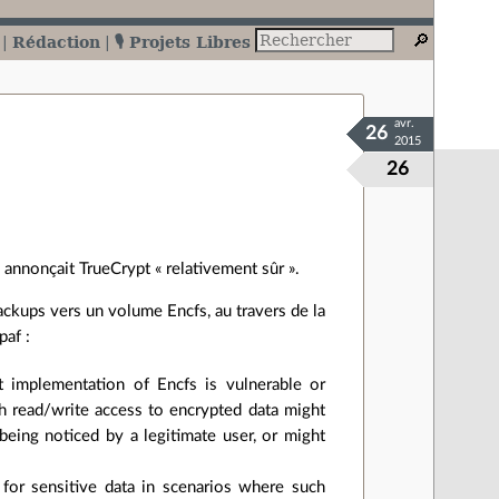
Rédaction
🎙️ Projets Libres
avr.
26
2015
26
 annonçait TrueCrypt « relativement sûr ».
ckups vers un volume Encfs, au travers de la
paf :
t implementation of Encfs is vulnerable or
th read/write access to encrypted data might
eing noticed by a legitimate user, or might
for sensitive data in scenarios where such