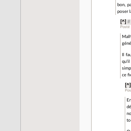
bon, p
poser l
[^]
#
Posté
Malh
géné
Il f
qu'il
simp
ce fi
[^]
Pos
En
dé
no
to