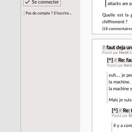
attacks are p
Pas de compte ? S’inscrire…
Quelle est la 
chiffrement ?
(
18 commentaire
#
faut deja u
Posté par
NeoX
l
[^]
#
Re: fa
Posté par
herv
euh…. je pe
la machine.
la machine 
Mais je suis
[^]
#
Re: 
Posté par
S
Il y a co