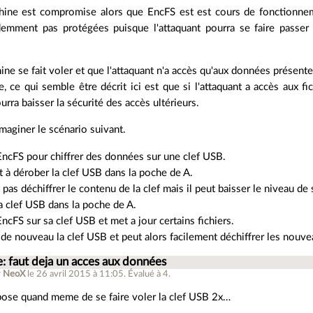
chine est compromise alors que EncFS est est cours de fonctionne
emment pas protégées puisque l'attaquant pourra se faire passer 
hine se fait voler et que l'attaquant n'a accès qu'aux données présente
e, ce qui semble être décrit ici est que si l'attaquant a accès aux fi
ourra baisser la sécurité des accès ultérieurs.
maginer le scénario suivant.
 EncFS pour chiffrer des données sur une clef USB.
t à dérober la clef USB dans la poche de A.
 pas déchiffrer le contenu de la clef mais il peut baisser le niveau de
a clef USB dans la poche de A.
EncFS sur sa clef USB et met a jour certains fichiers.
de nouveau la clef USB et peut alors facilement déchiffrer les nouvea
e: faut deja un acces aux données
r
NeoX
le 26 avril 2015 à 11:05
.
Évalué à
4
.
pose quand meme de se faire voler la clef USB 2x…