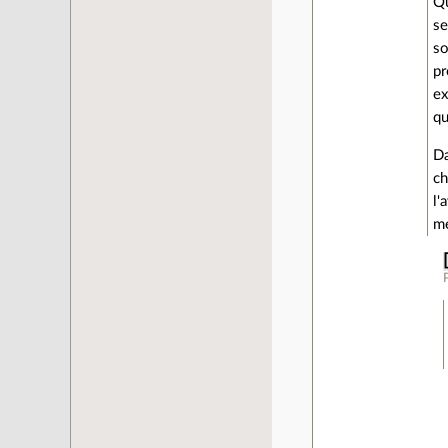
Qu
se
so
pr
ex
qu
Da
ch
l'
me