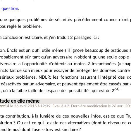
n question
.
que quelques problèmes de sécurités précédemment connus n'ont pa
 pas réglé le problème.
 conclusion est claire, et j'en traduit 2 passages ici :
on, Encfs est un outil utile même s'il ignore beaucoup de pratique
robablement sûr tant qu'un adversaire n'obtient qu'une seule copie
dversaire a l'opportunité d'obtenir au moins 2 instantanées (« sna
cfs fait de son mieux pour essayer de protéger les données contre d
sérieux problèmes. NDLR: les fonctions assurant l'intégrité des 
ésactivés par un adversaire, et peuvent également être cassés par « br
64).
 dû à la faible taille de l'espace des possibilités qui est de 2
étude en elle même
ent14
le 26 avril 2015 à 12:39
.
Évalué à
2
.
Dernière modification le 26 avril 20
ta contribution, à la lumière de ces nouvelles infos, est-ce que Tr
lution ? Ou est-ce qu'il existe des alternatives (dont le niveau de 
nd temps) dont l'user-story est similaire ?