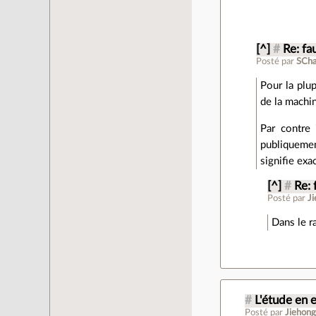
[^]
#
Re: fa
Posté par
SCh
Pour la plu
de la machin
Par contre 
publiquemen
signifie exa
[^]
#
Re: 
Posté par
J
Dans le r
#
L'étude en 
Posté par
Jiehon