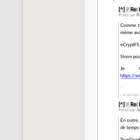
[^]
#
Re: 
Posté par
B
Comme tu 
même ava
eCryptFS 
Sinon pou
Je t'
https://w
« Je vois bien
[^]
#
Re: 
Posté par
J
En outre,
de temps 
TrueCrypt 