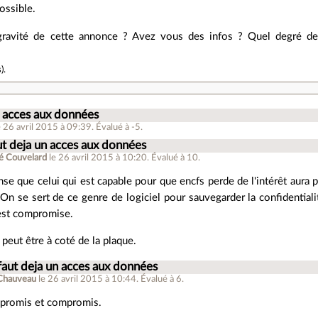
ossible.
gravité de cette annonce ? Avez vous des infos ? Quel degré de 
s
).
n acces aux données
e 26 avril 2015 à 09:39
.
Évalué à
-5
.
ut deja un acces aux données
é Couvelard
le 26 avril 2015 à 10:20
.
Évalué à
10
.
nse que celui qui est capable pour que encfs perde de l'intérêt aura
 On se sert de ce genre de logiciel pour sauvegarder la confident
est compromise.
 peut être à coté de la plaque.
faut deja un acces aux données
Chauveau
le 26 avril 2015 à 10:44
.
Évalué à
6
.
mpromis et compromis.