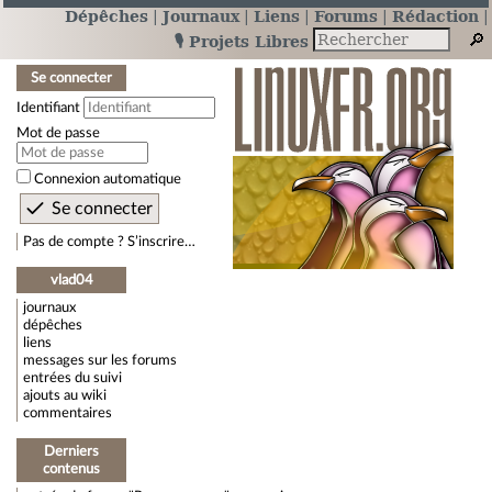
Dépêches
Journaux
Liens
Forums
Rédaction
🎙️ Projets Libres
Se connecter
Identifiant
Mot de passe
Connexion automatique
Pas de compte ? S’inscrire…
vlad04
journaux
dépêches
liens
messages sur les forums
entrées du suivi
ajouts au wiki
commentaires
Derniers
contenus