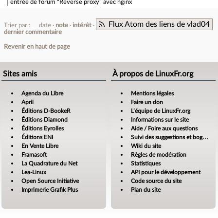
entrée de forum
"Reverse proxy" avec nginx
Flux Atom des liens de vlad04
Trier par :
date
note
intérêt
dernier commentaire
Revenir en haut de page
Sites amis
À propos de LinuxFr.org
Agenda du Libre
Mentions légales
April
Faire un don
Éditions D-BookeR
L’équipe de LinuxFr.org
Éditions Diamond
Informations sur le site
Éditions Eyrolles
Aide / Foire aux questions
Éditions ENI
Suivi des suggestions et bogues
En Vente Libre
Wiki du site
Framasoft
Règles de modération
La Quadrature du Net
Statistiques
Lea-Linux
API pour le développement
Open Source Initiative
Code source du site
Imprimerie Grafik Plus
Plan du site