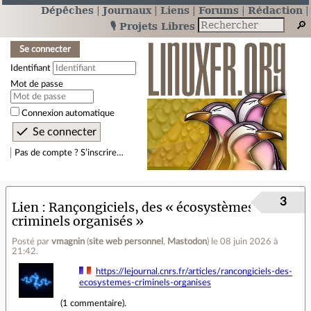
Dépêches
Journaux
Liens
Forums
Rédaction
🎙️ Projets Libres
Se connecter
Identifiant
Mot de passe
Connexion automatique
Pas de compte ? S’inscrire…
3
Lien
Rançongiciels, des « écosystèmes
criminels organisés »
Posté par
vmagnin
(
site web personnel
,
Mastodon
)
le 08 juin 2026 à
21:42
.
https://lejournal.cnrs.fr/articles/rancongiciels-des-
ecosystemes-criminels-organises
(
1 commentaire
).