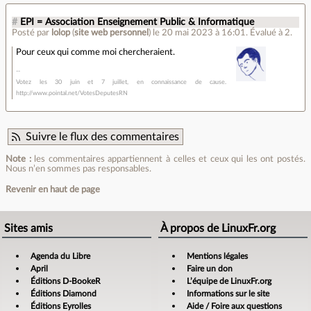
#
EPI = Association Enseignement Public & Informatique
Posté par
lolop
(
site web personnel
)
le 20 mai 2023 à 16:01
.
Évalué à
2
.
Pour ceux qui comme moi chercheraient.
Votez les 30 juin et 7 juillet, en connaissance de cause.
http://www.pointal.net/VotesDeputesRN
Suivre le flux des commentaires
Note :
les commentaires appartiennent à celles et ceux qui les ont postés.
Nous n’en sommes pas responsables.
Revenir en haut de page
Sites amis
À propos de LinuxFr.org
Agenda du Libre
Mentions légales
April
Faire un don
Éditions D-BookeR
L’équipe de LinuxFr.org
Éditions Diamond
Informations sur le site
Éditions Eyrolles
Aide / Foire aux questions