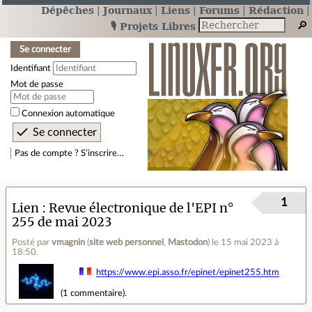
Dépêches
Journaux
Liens
Forums
Rédaction
🎙️ Projets Libres
Se connecter
Identifiant
Mot de passe
Connexion automatique
Pas de compte ? S’inscrire…
1
Lien
Revue électronique de l'EPI n°
255 de mai 2023
Posté par
vmagnin
(
site web personnel
,
Mastodon
)
le 15 mai 2023 à
18:50
.
https://www.epi.asso.fr/epinet/epinet255.htm
(
1 commentaire
).