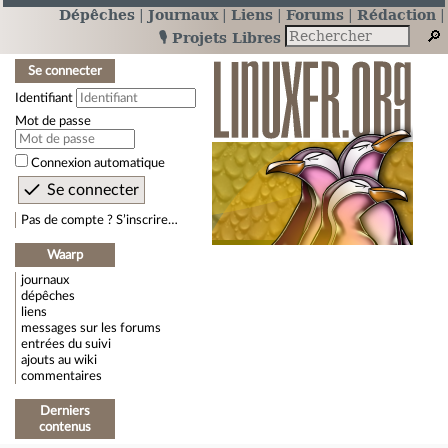
Dépêches
Journaux
Liens
Forums
Rédaction
🎙️ Projets Libres
Se connecter
Identifiant
Mot de passe
Connexion automatique
Pas de compte ? S’inscrire…
Waarp
journaux
dépêches
liens
messages sur les forums
entrées du suivi
ajouts au wiki
commentaires
Derniers
contenus