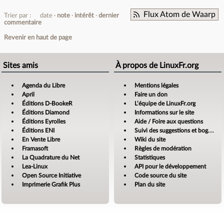
Flux Atom de Waarp
Trier par :
date
note
intérêt
dernier
commentaire
Revenir en haut de page
Sites amis
À propos de LinuxFr.org
Agenda du Libre
Mentions légales
April
Faire un don
Éditions D-BookeR
L’équipe de LinuxFr.org
Éditions Diamond
Informations sur le site
Éditions Eyrolles
Aide / Foire aux questions
Éditions ENI
Suivi des suggestions et bogues
En Vente Libre
Wiki du site
Framasoft
Règles de modération
La Quadrature du Net
Statistiques
Lea-Linux
API pour le développement
Open Source Initiative
Code source du site
Imprimerie Grafik Plus
Plan du site