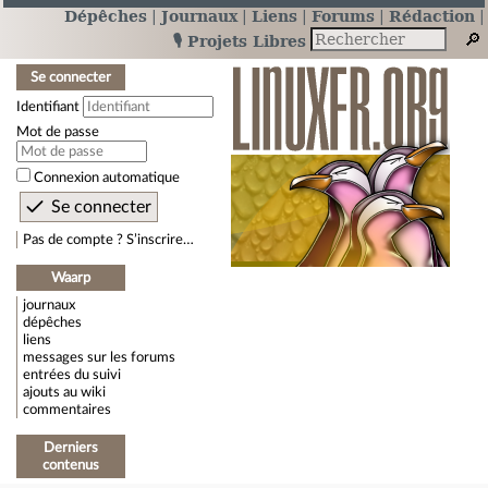
Dépêches
Journaux
Liens
Forums
Rédaction
🎙️ Projets Libres
Se connecter
Identifiant
Mot de passe
Connexion automatique
Pas de compte ? S’inscrire…
Waarp
journaux
dépêches
liens
messages sur les forums
entrées du suivi
ajouts au wiki
commentaires
Derniers
contenus