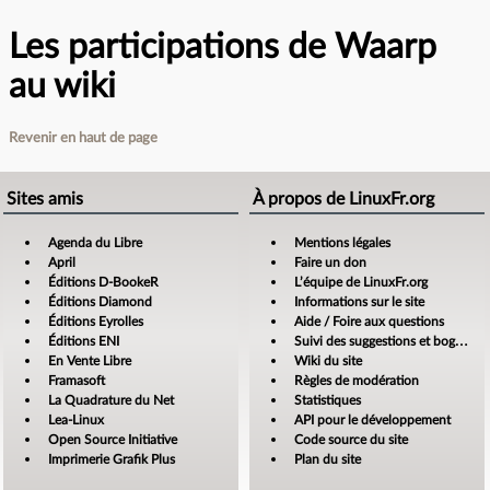
Les participations de Waarp
au wiki
Revenir en haut de page
Sites amis
À propos de LinuxFr.org
Agenda du Libre
Mentions légales
April
Faire un don
Éditions D-BookeR
L’équipe de LinuxFr.org
Éditions Diamond
Informations sur le site
Éditions Eyrolles
Aide / Foire aux questions
Éditions ENI
Suivi des suggestions et bogues
En Vente Libre
Wiki du site
Framasoft
Règles de modération
La Quadrature du Net
Statistiques
Lea-Linux
API pour le développement
Open Source Initiative
Code source du site
Imprimerie Grafik Plus
Plan du site