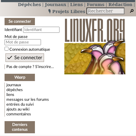
Dépêches
Journaux
Liens
Forums
Rédaction
🎙️ Projets Libres
Se connecter
Identifiant
Mot de passe
Connexion automatique
Pas de compte ? S’inscrire…
Waarp
journaux
dépêches
liens
messages sur les forums
entrées du suivi
ajouts au wiki
commentaires
Derniers
contenus