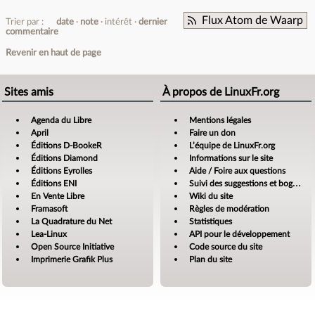
Flux Atom de Waarp
Trier par :
date
note
intérêt
dernier
commentaire
Revenir en haut de page
Sites amis
À propos de LinuxFr.org
Agenda du Libre
Mentions légales
April
Faire un don
Éditions D-BookeR
L’équipe de LinuxFr.org
Éditions Diamond
Informations sur le site
Éditions Eyrolles
Aide / Foire aux questions
Éditions ENI
Suivi des suggestions et bogues
En Vente Libre
Wiki du site
Framasoft
Règles de modération
La Quadrature du Net
Statistiques
Lea-Linux
API pour le développement
Open Source Initiative
Code source du site
Imprimerie Grafik Plus
Plan du site