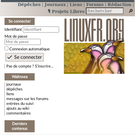
Dépêches
Journaux
Liens
Forums
Rédaction
🎙️ Projets Libres
Se connecter
Identifiant
Mot de passe
Connexion automatique
Pas de compte ? S’inscrire…
Waitnsea
journaux
dépêches
liens
messages sur les forums
entrées du suivi
ajouts au wiki
commentaires
Derniers
contenus