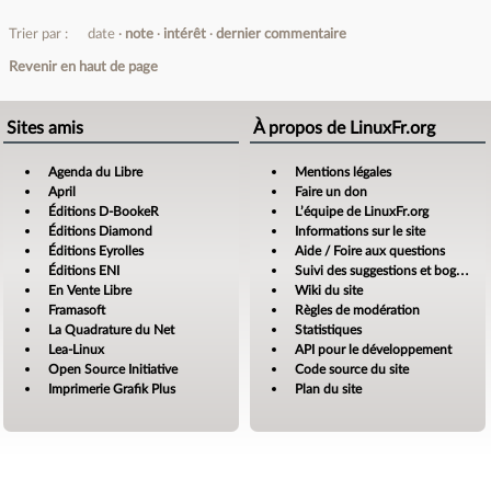
Trier par :
date
note
intérêt
dernier commentaire
Revenir en haut de page
Sites amis
À propos de LinuxFr.org
Agenda du Libre
Mentions légales
April
Faire un don
Éditions D-BookeR
L’équipe de LinuxFr.org
Éditions Diamond
Informations sur le site
Éditions Eyrolles
Aide / Foire aux questions
Éditions ENI
Suivi des suggestions et bogues
En Vente Libre
Wiki du site
Framasoft
Règles de modération
La Quadrature du Net
Statistiques
Lea-Linux
API pour le développement
Open Source Initiative
Code source du site
Imprimerie Grafik Plus
Plan du site