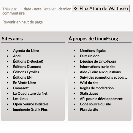
Flux Atom de Waitnsea
Trier par :
date
note
intérêt
dernier
commentaire
Revenir en haut de page
Sites amis
À propos de LinuxFr.org
Agenda du Libre
Mentions légales
April
Faire un don
Éditions D-BookeR
L’équipe de LinuxFr.org
Éditions Diamond
Informations sur le site
Éditions Eyrolles
Aide / Foire aux questions
Éditions ENI
Suivi des suggestions et bogues
En Vente Libre
Wiki du site
Framasoft
Règles de modération
La Quadrature du Net
Statistiques
Lea-Linux
API pour le développement
Open Source Initiative
Code source du site
Imprimerie Grafik Plus
Plan du site