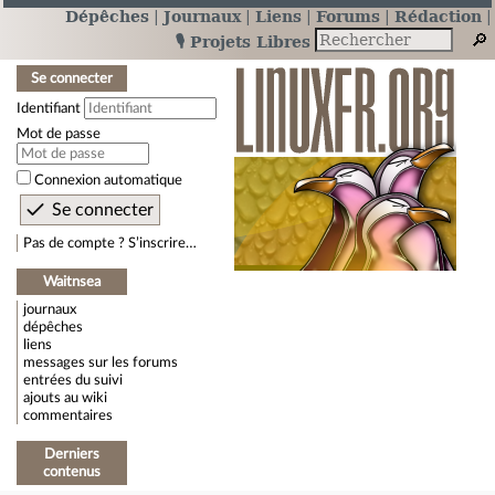
Dépêches
Journaux
Liens
Forums
Rédaction
🎙️ Projets Libres
Se connecter
Identifiant
Mot de passe
Connexion automatique
Pas de compte ? S’inscrire…
Waitnsea
journaux
dépêches
liens
messages sur les forums
entrées du suivi
ajouts au wiki
commentaires
Derniers
contenus