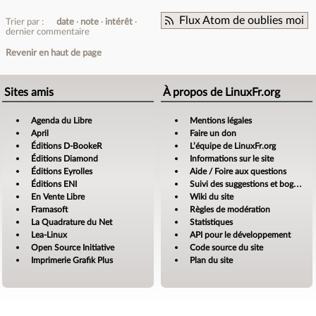
Flux Atom de oublies moi
Trier par :
date
note
intérêt
dernier commentaire
Revenir en haut de page
Sites amis
À propos de LinuxFr.org
Agenda du Libre
Mentions légales
April
Faire un don
Éditions D-BookeR
L’équipe de LinuxFr.org
Éditions Diamond
Informations sur le site
Éditions Eyrolles
Aide / Foire aux questions
Éditions ENI
Suivi des suggestions et bogues
En Vente Libre
Wiki du site
Framasoft
Règles de modération
La Quadrature du Net
Statistiques
Lea-Linux
API pour le développement
Open Source Initiative
Code source du site
Imprimerie Grafik Plus
Plan du site