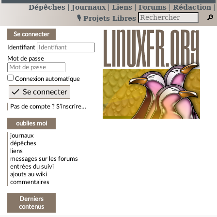
Dépêches
Journaux
Liens
Forums
Rédaction
🎙️ Projets Libres
Se connecter
Identifiant
Mot de passe
Connexion automatique
Pas de compte ? S’inscrire…
oublies moi
journaux
dépêches
liens
messages sur les forums
entrées du suivi
ajouts au wiki
commentaires
Derniers
contenus