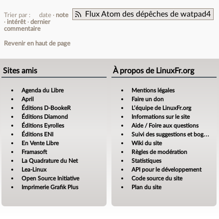
Flux Atom des dépêches de watpad4
Trier par :
date
note
intérêt
dernier
commentaire
Revenir en haut de page
Sites amis
À propos de LinuxFr.org
Agenda du Libre
Mentions légales
April
Faire un don
Éditions D-BookeR
L’équipe de LinuxFr.org
Éditions Diamond
Informations sur le site
Éditions Eyrolles
Aide / Foire aux questions
Éditions ENI
Suivi des suggestions et bogues
En Vente Libre
Wiki du site
Framasoft
Règles de modération
La Quadrature du Net
Statistiques
Lea-Linux
API pour le développement
Open Source Initiative
Code source du site
Imprimerie Grafik Plus
Plan du site