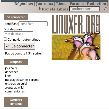
Dépêches
Journaux
Liens
Forums
Rédaction
🎙️ Projets Libres
Se connecter
Identifiant
Mot de passe
Connexion automatique
Pas de compte ? S’inscrire…
watpad4
journaux
dépêches
liens
messages sur les forums
entrées du suivi
ajouts au wiki
commentaires
Derniers
contenus