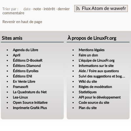
Flux Atom de wawefr
Trier par :
date
note
intérêt
dernier
commentaire
Revenir en haut de page
Sites amis
À propos de LinuxFr.org
Agenda du Libre
Mentions légales
April
Faire un don
Éditions D-BookeR
L’équipe de LinuxFr.org
Éditions Diamond
Informations sur le site
Éditions Eyrolles
Aide / Foire aux questions
Éditions ENI
Suivi des suggestions et bogues
En Vente Libre
Wiki du site
Framasoft
Règles de modération
La Quadrature du Net
Statistiques
Lea-Linux
API pour le développement
Open Source Initiative
Code source du site
Imprimerie Grafik Plus
Plan du site