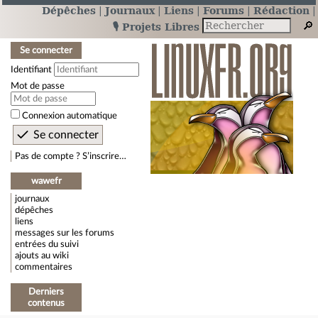
Dépêches
Journaux
Liens
Forums
Rédaction
🎙️ Projets Libres
Se connecter
Identifiant
Mot de passe
Connexion automatique
Pas de compte ? S’inscrire…
wawefr
journaux
dépêches
liens
messages sur les forums
entrées du suivi
ajouts au wiki
commentaires
Derniers
contenus