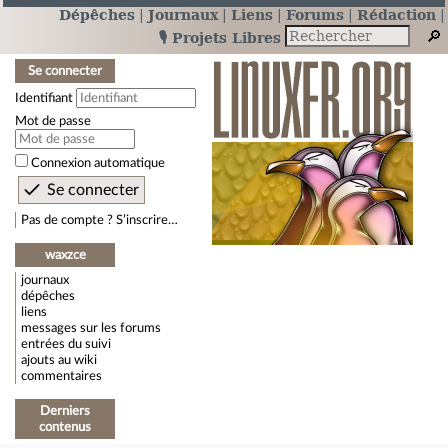
Dépêches
Journaux
Liens
Forums
Rédaction
🎙️ Projets Libres
Se connecter
Identifiant
Mot de passe
Connexion automatique
Pas de compte ? S’inscrire…
waxzce
journaux
dépêches
liens
messages sur les forums
entrées du suivi
ajouts au wiki
commentaires
Derniers
contenus