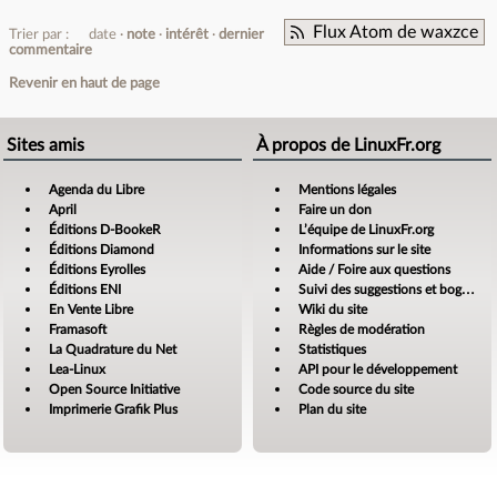
Flux Atom de waxzce
Trier par :
date
note
intérêt
dernier
commentaire
Revenir en haut de page
Sites amis
À propos de LinuxFr.org
Agenda du Libre
Mentions légales
April
Faire un don
Éditions D-BookeR
L’équipe de LinuxFr.org
Éditions Diamond
Informations sur le site
Éditions Eyrolles
Aide / Foire aux questions
Éditions ENI
Suivi des suggestions et bogues
En Vente Libre
Wiki du site
Framasoft
Règles de modération
La Quadrature du Net
Statistiques
Lea-Linux
API pour le développement
Open Source Initiative
Code source du site
Imprimerie Grafik Plus
Plan du site