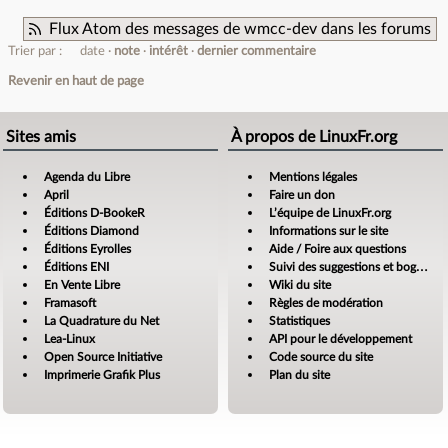
Flux Atom des messages de wmcc-dev dans les forums
Trier par :
date
note
intérêt
dernier commentaire
Revenir en haut de page
Sites amis
À propos de LinuxFr.org
Agenda du Libre
Mentions légales
April
Faire un don
Éditions D-BookeR
L’équipe de LinuxFr.org
Éditions Diamond
Informations sur le site
Éditions Eyrolles
Aide / Foire aux questions
Éditions ENI
Suivi des suggestions et bogues
En Vente Libre
Wiki du site
Framasoft
Règles de modération
La Quadrature du Net
Statistiques
Lea-Linux
API pour le développement
Open Source Initiative
Code source du site
Imprimerie Grafik Plus
Plan du site