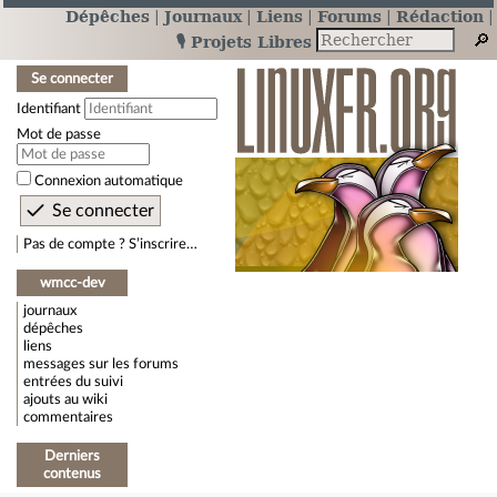
Dépêches
Journaux
Liens
Forums
Rédaction
🎙️ Projets Libres
Se connecter
Identifiant
Mot de passe
Connexion automatique
Pas de compte ? S’inscrire…
wmcc-dev
journaux
dépêches
liens
messages sur les forums
entrées du suivi
ajouts au wiki
commentaires
Derniers
contenus