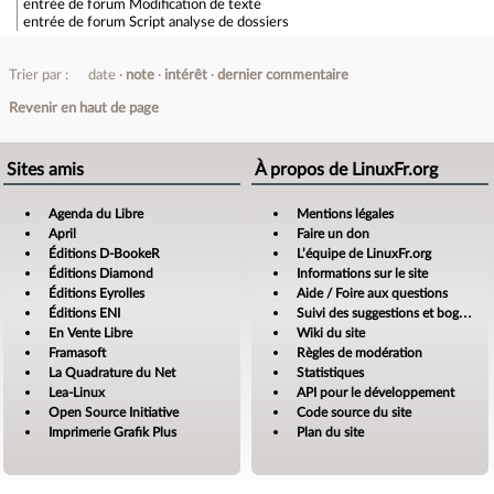
entrée de forum
Modification de texte
entrée de forum
Script analyse de dossiers
Trier par :
date
note
intérêt
dernier commentaire
Revenir en haut de page
Sites amis
À propos de LinuxFr.org
Agenda du Libre
Mentions légales
April
Faire un don
Éditions D-BookeR
L’équipe de LinuxFr.org
Éditions Diamond
Informations sur le site
Éditions Eyrolles
Aide / Foire aux questions
Éditions ENI
Suivi des suggestions et bogues
En Vente Libre
Wiki du site
Framasoft
Règles de modération
La Quadrature du Net
Statistiques
Lea-Linux
API pour le développement
Open Source Initiative
Code source du site
Imprimerie Grafik Plus
Plan du site