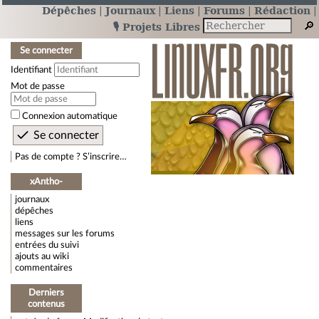
Dépêches
Journaux
Liens
Forums
Rédaction
🎙️ Projets Libres
Se connecter
Identifiant
Mot de passe
Connexion automatique
Pas de compte ? S’inscrire…
xAntho-
journaux
dépêches
liens
messages sur les forums
entrées du suivi
ajouts au wiki
commentaires
Derniers
contenus