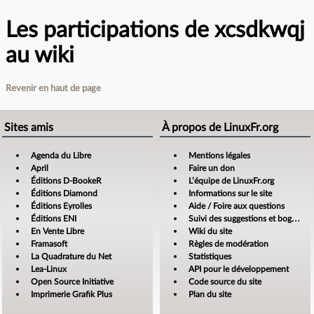
Les participations de xcsdkwqj
au wiki
Revenir en haut de page
Sites amis
À propos de LinuxFr.org
Agenda du Libre
Mentions légales
April
Faire un don
Éditions D-BookeR
L’équipe de LinuxFr.org
Éditions Diamond
Informations sur le site
Éditions Eyrolles
Aide / Foire aux questions
Éditions ENI
Suivi des suggestions et bogues
En Vente Libre
Wiki du site
Framasoft
Règles de modération
La Quadrature du Net
Statistiques
Lea-Linux
API pour le développement
Open Source Initiative
Code source du site
Imprimerie Grafik Plus
Plan du site