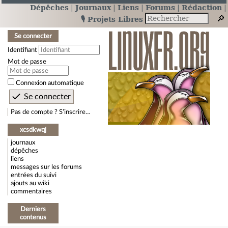
Dépêches
Journaux
Liens
Forums
Rédaction
🎙️ Projets Libres
Se connecter
Identifiant
Mot de passe
Connexion automatique
Pas de compte ? S’inscrire…
xcsdkwqj
journaux
dépêches
liens
messages sur les forums
entrées du suivi
ajouts au wiki
commentaires
Derniers
contenus