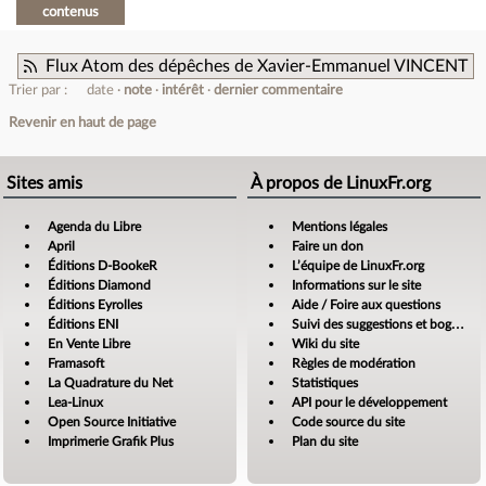
contenus
Flux Atom des dépêches de Xavier-Emmanuel VINCENT
Trier par :
date
note
intérêt
dernier commentaire
Revenir en haut de page
Sites amis
À propos de LinuxFr.org
Agenda du Libre
Mentions légales
April
Faire un don
Éditions D-BookeR
L’équipe de LinuxFr.org
Éditions Diamond
Informations sur le site
Éditions Eyrolles
Aide / Foire aux questions
Éditions ENI
Suivi des suggestions et bogues
En Vente Libre
Wiki du site
Framasoft
Règles de modération
La Quadrature du Net
Statistiques
Lea-Linux
API pour le développement
Open Source Initiative
Code source du site
Imprimerie Grafik Plus
Plan du site