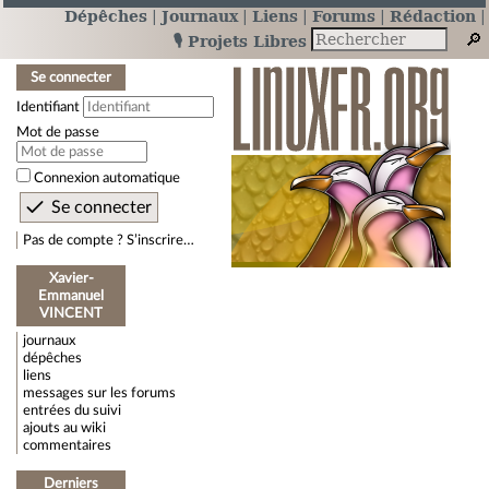
Dépêches
Journaux
Liens
Forums
Rédaction
🎙️ Projets Libres
Se connecter
Identifiant
Mot de passe
Connexion automatique
Pas de compte ? S’inscrire…
Xavier-
Emmanuel
VINCENT
journaux
dépêches
liens
messages sur les forums
entrées du suivi
ajouts au wiki
commentaires
Derniers