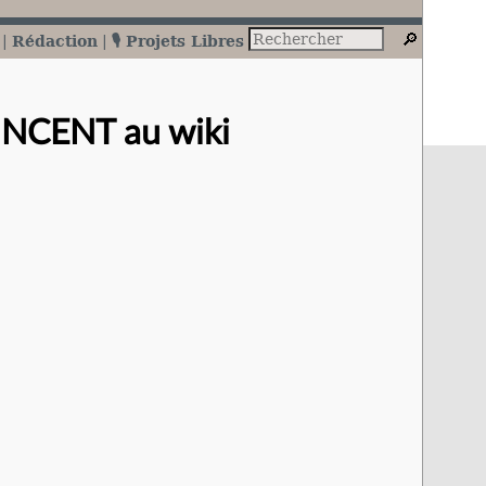
Rédaction
🎙️ Projets Libres
VINCENT au wiki