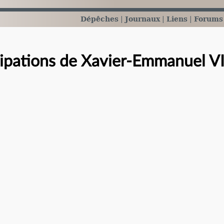
Dépêches
Journaux
Liens
Forums
cipations de Xavier-Emmanuel 
e