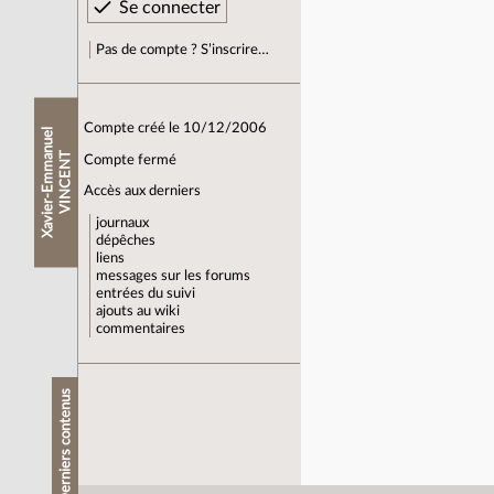
Pas de compte ? S’inscrire…
Compte créé le 10/12/2006
X
a
v
i
e
r
-
E
m
m
a
n
u
e
l
V
I
N
C
E
N
T
Compte fermé
Accès aux derniers
journaux
dépêches
liens
messages sur les forums
entrées du suivi
ajouts au wiki
commentaires
Derniers contenus