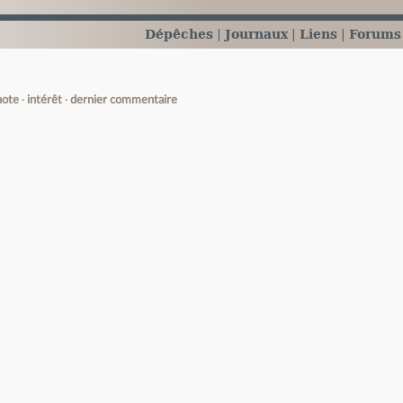
Dépêches
Journaux
Liens
Forums
note
intérêt
dernier commentaire
e