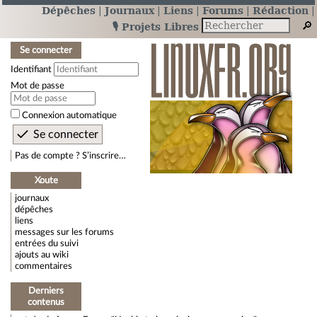
Dépêches
Journaux
Liens
Forums
Rédaction
🎙️ Projets Libres
Se connecter
Identifiant
Mot de passe
Connexion automatique
Pas de compte ? S’inscrire…
Xoute
journaux
dépêches
liens
messages sur les forums
entrées du suivi
ajouts au wiki
commentaires
Derniers
contenus