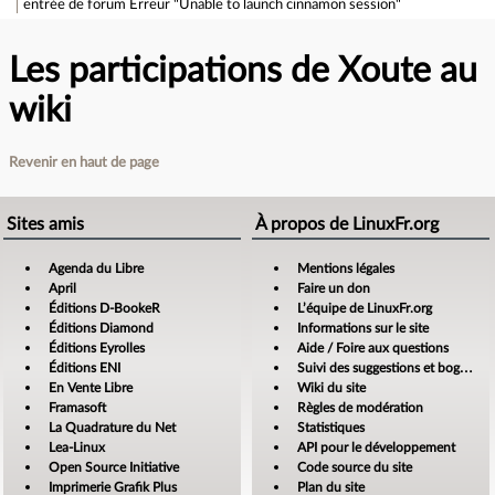
entrée de forum
Erreur "Unable to launch cinnamon session"
Les participations de Xoute au
wiki
Revenir en haut de page
Sites amis
À propos de LinuxFr.org
Agenda du Libre
Mentions légales
April
Faire un don
Éditions D-BookeR
L’équipe de LinuxFr.org
Éditions Diamond
Informations sur le site
Éditions Eyrolles
Aide / Foire aux questions
Éditions ENI
Suivi des suggestions et bogues
En Vente Libre
Wiki du site
Framasoft
Règles de modération
La Quadrature du Net
Statistiques
Lea-Linux
API pour le développement
Open Source Initiative
Code source du site
Imprimerie Grafik Plus
Plan du site