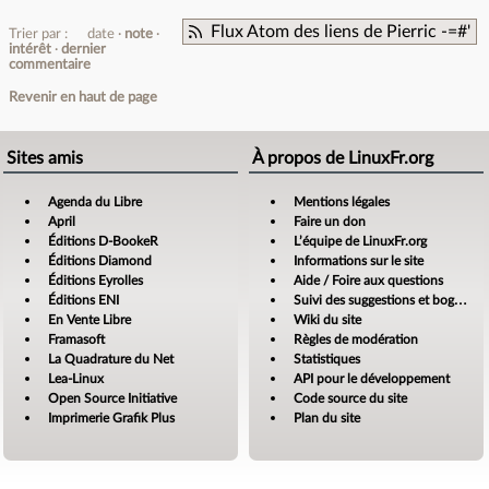
Flux Atom des liens de Pierric -=#'
Trier par :
date
note
intérêt
dernier
commentaire
Revenir en haut de page
Sites amis
À propos de LinuxFr.org
Agenda du Libre
Mentions légales
April
Faire un don
Éditions D-BookeR
L’équipe de LinuxFr.org
Éditions Diamond
Informations sur le site
Éditions Eyrolles
Aide / Foire aux questions
Éditions ENI
Suivi des suggestions et bogues
En Vente Libre
Wiki du site
Framasoft
Règles de modération
La Quadrature du Net
Statistiques
Lea-Linux
API pour le développement
Open Source Initiative
Code source du site
Imprimerie Grafik Plus
Plan du site