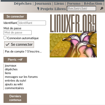
Dépêches
Journaux
Liens
Forums
Rédaction
🎙️ Projets Libres
Se connecter
Identifiant
Mot de passe
Connexion automatique
Pas de compte ? S’inscrire…
Pierric -=#'
journaux
dépêches
liens
messages sur les forums
entrées du suivi
ajouts au wiki
commentaires
Derniers
contenus