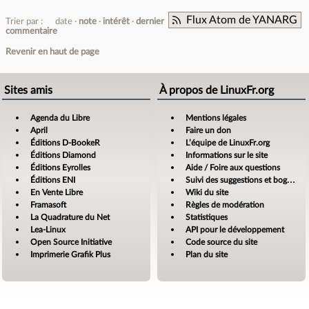
Flux Atom de YANARG
Trier par :
date
note
intérêt
dernier
commentaire
Revenir en haut de page
Sites amis
À propos de LinuxFr.org
Agenda du Libre
Mentions légales
April
Faire un don
Éditions D-BookeR
L’équipe de LinuxFr.org
Éditions Diamond
Informations sur le site
Éditions Eyrolles
Aide / Foire aux questions
Éditions ENI
Suivi des suggestions et bogues
En Vente Libre
Wiki du site
Framasoft
Règles de modération
La Quadrature du Net
Statistiques
Lea-Linux
API pour le développement
Open Source Initiative
Code source du site
Imprimerie Grafik Plus
Plan du site