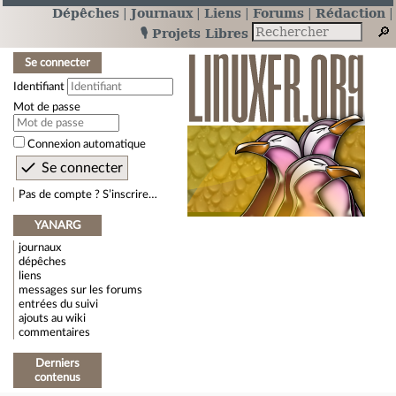
Dépêches
Journaux
Liens
Forums
Rédaction
🎙️ Projets Libres
Se connecter
Identifiant
Mot de passe
Connexion automatique
Pas de compte ? S’inscrire…
YANARG
journaux
dépêches
liens
messages sur les forums
entrées du suivi
ajouts au wiki
commentaires
Derniers
contenus