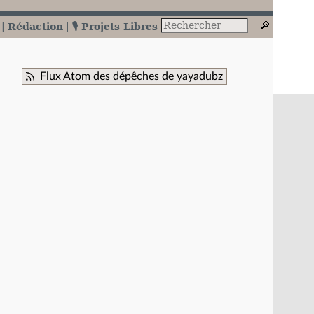
Rédaction
🎙️ Projets Libres
Flux Atom des dépêches de yayadubz