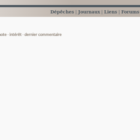
Dépêches
Journaux
Liens
Forums
note
intérêt
dernier commentaire
e