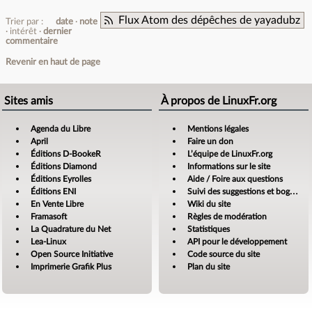
Flux Atom des dépêches de yayadubz
Trier par :
date
note
intérêt
dernier
commentaire
Revenir en haut de page
Sites amis
À propos de LinuxFr.org
Agenda du Libre
Mentions légales
April
Faire un don
Éditions D-BookeR
L’équipe de LinuxFr.org
Éditions Diamond
Informations sur le site
Éditions Eyrolles
Aide / Foire aux questions
Éditions ENI
Suivi des suggestions et bogues
En Vente Libre
Wiki du site
Framasoft
Règles de modération
La Quadrature du Net
Statistiques
Lea-Linux
API pour le développement
Open Source Initiative
Code source du site
Imprimerie Grafik Plus
Plan du site