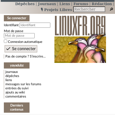
Dépêches
Journaux
Liens
Forums
Rédaction
🎙️ Projets Libres
Se connecter
Identifiant
Mot de passe
Connexion automatique
Pas de compte ? S’inscrire…
yayadubz
journaux
dépêches
liens
messages sur les forums
entrées du suivi
ajouts au wiki
commentaires
Derniers
contenus