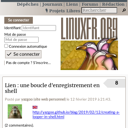
Dépêches
Journaux
Liens
Forums
Rédaction
🎙️ Projets Libres
Se connecter
Identifiant
Mot de passe
Connexion automatique
Pas de compte ? S’inscrire…
8
Lien
une boucle d'enregistrement en
shell
Posté par
yazgoo
(
site web personnel
)
le 12 février 2019 à 21:43
.
http://yazgoo.github.io/blag/2019/02/12/creating-a-
looper-in-shell.html
(
2 commentaires
).