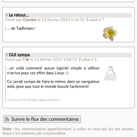
#
Le retour…
Posté par
Glandos
le 13 février 2019 à 10:33
.
Évalué à
7
.
… de TapTempo !
#
GUI sympa
Posté par
ʭ ☯
le 14 février 2019 à 08:19
.
Évalué à
3
.
…et voilà comment aucun logiciel simple à utiliser
n'arrive pour cet effet dans Linux ;-)
Ce serait sympa de faire la même dans un navigateur
web, pour que tout le monde boucle facilement!
⚓ À g'Auch TOUTE! http://afdgauch.online.fr
Suivre le flux des commentaires
Note :
les commentaires appartiennent à celles et ceux qui les ont postés.
Nous n’en sommes pas responsables.