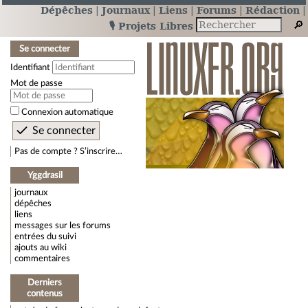
Dépêches
Journaux
Liens
Forums
Rédaction
🎙️ Projets Libres
Se connecter
Identifiant
Mot de passe
Connexion automatique
Pas de compte ? S’inscrire…
Yggdrasil
journaux
dépêches
liens
messages sur les forums
entrées du suivi
ajouts au wiki
commentaires
Derniers
contenus