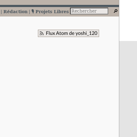
Rédaction
🎙️ Projets Libres
Flux Atom de yoshi_120