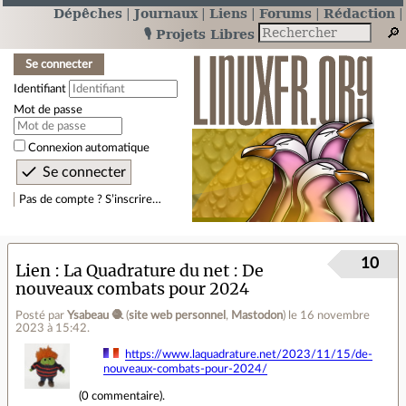
Dépêches
Journaux
Liens
Forums
Rédaction
🎙️ Projets Libres
Se connecter
Identifiant
Mot de passe
Connexion automatique
Pas de compte ? S’inscrire…
10
Lien
La Quadrature du net : De
nouveaux combats pour 2024
Posté par
Ysabeau 🧶
(
site web personnel
,
Mastodon
)
le 16 novembre
2023 à 15:42
.
https://www.laquadrature.net/2023/11/15/de-
nouveaux-combats-pour-2024/
(
0 commentaire
).