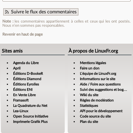
Suivre le flux des commentaires
Note :
les commentaires appartiennent à celles et ceux qui les ont postés.
Nous n’en sommes pas responsables.
Revenir en haut de page
Sites amis
À propos de LinuxFr.org
Agenda du Libre
Mentions légales
April
Faire un don
Éditions D-BookeR
L’équipe de LinuxFr.org
Éditions Diamond
Informations sur le site
Éditions Eyrolles
Aide / Foire aux questions
Éditions ENI
Suivi des suggestions et bogues
En Vente Libre
Wiki du site
Framasoft
Règles de modération
La Quadrature du Net
Statistiques
Lea-Linux
API pour le développement
Open Source Initiative
Code source du site
Imprimerie Grafik Plus
Plan du site