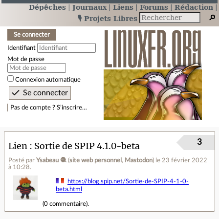
Dépêches
Journaux
Liens
Forums
Rédaction
🎙️ Projets Libres
Se connecter
Identifiant
Mot de passe
Connexion automatique
Pas de compte ? S’inscrire…
3
Lien
Sortie de SPIP 4.1.0-beta
Posté par
Ysabeau 🧶
(
site web personnel
,
Mastodon
)
le 23 février 2022
à 10:28
.
https://blog.spip.net/Sortie-de-SPIP-4-1-0-
beta.html
(
0 commentaire
).