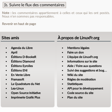
Suivre le flux des commentaires
Note :
les commentaires appartiennent à celles et ceux qui les ont postés.
Nous n’en sommes pas responsables.
Revenir en haut de page
Sites amis
À propos de LinuxFr.org
Agenda du Libre
Mentions légales
April
Faire un don
Éditions D-BookeR
L’équipe de LinuxFr.org
Éditions Diamond
Informations sur le site
Éditions Eyrolles
Aide / Foire aux questions
Éditions ENI
Suivi des suggestions et bogues
En Vente Libre
Wiki du site
Framasoft
Règles de modération
La Quadrature du Net
Statistiques
Lea-Linux
API pour le développement
Open Source Initiative
Code source du site
Imprimerie Grafik Plus
Plan du site