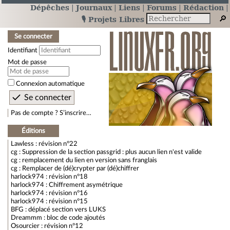
Dépêches
Journaux
Liens
Forums
Rédaction
🎙️ Projets Libres
Se connecter
Identifiant
Mot de passe
Connexion automatique
Pas de compte ? S’inscrire…
Éditions
Lawless : révision n°22
cg : Suppression de la section passgrid : plus aucun lien n'est valide
cg : remplacement du lien en version sans franglais
cg : Remplacer de (dé)crypter par (dé)chiffrer
harlock974 : révision n°18
harlock974 : Chiffrement asymétrique
harlock974 : révision n°16
harlock974 : révision n°15
BFG : déplacé section vers LUKS
Dreammm : bloc de code ajoutés
Osourcier : révision n°12