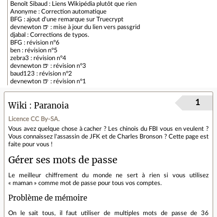
Benoît Sibaud : Liens Wikipédia plutôt que rien
Anonyme : Correction automatique
BFG : ajout d'une remarque sur Truecrypt
devnewton 🍺 : mise à jour du lien vers passgrid
djabal : Corrections de typos.
BFG : révision n°6
ben : révision n°5
zebra3 : révision n°4
devnewton 🍺 : révision n°3
baud123 : révision n°2
devnewton 🍺 : révision n°1
1
Wiki
Paranoia
Licence CC By‑SA.
Vous avez quelque chose à cacher ? Les chinois du FBI vous en veulent ?
Vous connaissez l'assassin de JFK et de Charles Bronson ? Cette page est
faite pour vous !
Gérer ses mots de passe
Le meilleur chiffrement du monde ne sert à rien si vous utilisez
« maman » comme mot de passe pour tous vos comptes.
Problème de mémoire
On le sait tous, il faut utiliser de multiples mots de passe de 36