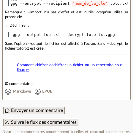
gpg --encrypt --recipient 
'nom_de_la_clé'
 toto.txt
Remarque : '--import' n'a pas d'effet et est inutile lorsqu'on utilise sa
propre clé
Déchiffrer :
 gpg --output foo.txt --decrypt toto.txt.gpg
Sans l'option --output, le fichier est affiché à l'écran. Sans --decrypt, le
fichier toto.txt est crée.
Comment-chiffrer-dechiffrer-un-fichier-ou-un-repertoire-sous-
linux
↩
(
0 commentaire
).
Markdown
EPUB
Envoyer un commentaire
Suivre le flux des commentaires
Note :
les commentaires appartiennent à celles et ceux qui les ont postés.