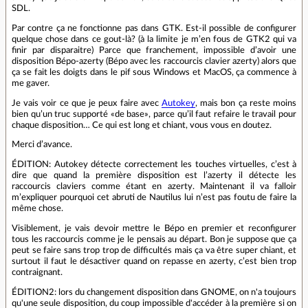
SDL.
Par contre ça ne fonctionne pas dans GTK. Est-il possible de configurer
quelque chose dans ce gout-là? (à la limite je m’en fous de GTK2 qui va
finir par disparaitre) Parce que franchement, impossible d’avoir une
disposition Bépo-azerty (Bépo avec les raccourcis clavier azerty) alors que
ça se fait les doigts dans le pif sous Windows et MacOS, ça commence à
me gaver.
Je vais voir ce que je peux faire avec
Autokey
, mais bon ça reste moins
bien qu’un truc supporté «de base», parce qu’il faut refaire le travail pour
chaque disposition… Ce qui est long et chiant, vous vous en doutez.
Merci d’avance.
ÉDITION: Autokey détecte correctement les touches virtuelles, c’est à
dire que quand la première disposition est l’azerty il détecte les
raccourcis claviers comme étant en azerty. Maintenant il va falloir
m’expliquer pourquoi cet abruti de Nautilus lui n’est pas foutu de faire la
même chose.
Visiblement, je vais devoir mettre le Bépo en premier et reconfigurer
tous les raccourcis comme je le pensais au départ. Bon je suppose que ça
peut se faire sans trop trop de difficultés mais ça va être super chiant, et
surtout il faut le désactiver quand on repasse en azerty, c’est bien trop
contraignant.
ÉDITION2: lors du changement disposition dans GNOME, on n'a toujours
qu'une seule disposition, du coup impossible d'accéder à la première si on