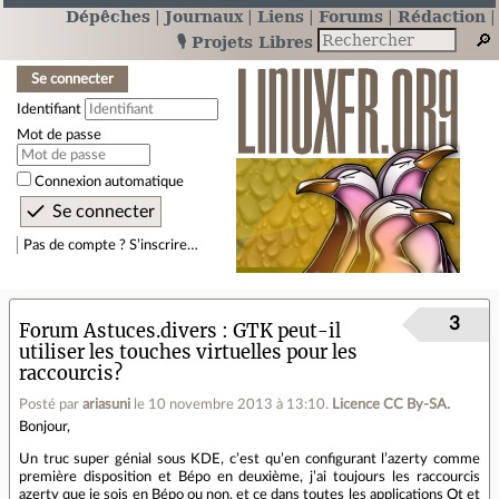
Dépêches
Journaux
Liens
Forums
Rédaction
🎙️ Projets Libres
Se connecter
Identifiant
Mot de passe
Connexion automatique
Pas de compte ? S’inscrire…
3
Forum Astuces.divers
GTK peut-il
utiliser les touches virtuelles pour les
raccourcis?
Posté par
ariasuni
le 10 novembre 2013 à 13:10
.
Licence CC By‑SA.
Bonjour,
Un truc super génial sous KDE, c’est qu’en configurant l’azerty comme
première disposition et Bépo en deuxième, j’ai toujours les raccourcis
azerty que je sois en Bépo ou non, et ce dans toutes les applications Qt et