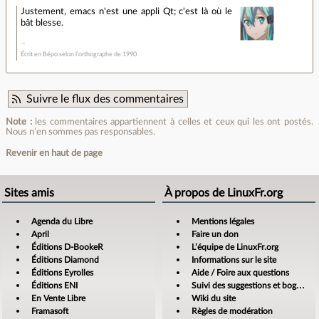
Justement, emacs n'est une appli Qt; c'est là où le
bât blesse.
Écrit en Bépo selon l’orthographe de 1990
Suivre le flux des commentaires
Note :
les commentaires appartiennent à celles et ceux qui les ont postés.
Nous n’en sommes pas responsables.
Revenir en haut de page
Sites amis
À propos de LinuxFr.org
Agenda du Libre
Mentions légales
April
Faire un don
Éditions D-BookeR
L’équipe de LinuxFr.org
Éditions Diamond
Informations sur le site
Éditions Eyrolles
Aide / Foire aux questions
Éditions ENI
Suivi des suggestions et bogues
En Vente Libre
Wiki du site
Framasoft
Règles de modération