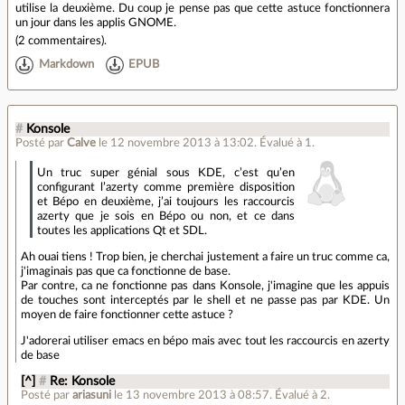
utilise la deuxième. Du coup je pense pas que cette astuce fonctionnera
un jour dans les applis GNOME.
(
2 commentaires
).
Markdown
EPUB
#
Konsole
Posté par
Calve
le 12 novembre 2013 à 13:02
.
Évalué à
1
.
Un truc super génial sous KDE, c’est qu’en
configurant l’azerty comme première disposition
et Bépo en deuxième, j’ai toujours les raccourcis
azerty que je sois en Bépo ou non, et ce dans
toutes les applications Qt et SDL.
Ah ouai tiens ! Trop bien, je cherchai justement a faire un truc comme ca,
j'imaginais pas que ca fonctionne de base.
Par contre, ca ne fonctionne pas dans Konsole, j'imagine que les appuis
de touches sont interceptés par le shell et ne passe pas par KDE. Un
moyen de faire fonctionner cette astuce ?
J'adorerai utiliser emacs en bépo mais avec tout les raccourcis en azerty
de base
[^]
#
Re: Konsole
Posté par
ariasuni
le 13 novembre 2013 à 08:57
.
Évalué à
2
.