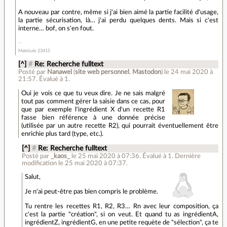
A nouveau par contre, même si j'ai bien aimé la partie facilité d'usage,
la partie sécurisation, là… j'ai perdu quelques dents. Mais si c'est
interne… bof, on s'en fout.
Matricule 23415
[^]
#
Re: Recherche fulltext
Posté par
Nanawel
(
site web personnel
,
Mastodon
)
le 24 mai 2020 à
21:57
.
Évalué à
1
.
Oui je vois ce que tu veux dire. Je ne sais malgré
tout pas comment gérer la saisie dans ce cas, pour
que par exemple l'ingrédient X d'un recette R1
fasse bien référence à une donnée précise
(utilisée par un autre recette R2), qui pourrait éventuellement être
enrichie plus tard (type, etc.).
[^]
#
Re: Recherche fulltext
Posté par
_kaos_
le 25 mai 2020 à 07:36
.
Évalué à
1
.
Dernière
modification le 25 mai 2020 à 07:37.
Salut,
Je n'ai peut-être pas bien compris le problème.
Tu rentre les recettes R1, R2, R3… Rn avec leur composition, ça
c'est la partie "création", si on veut. Et quand tu as ingrédientA,
ingrédientZ, ingrédientG, en une petite requète de "sélection", ça te