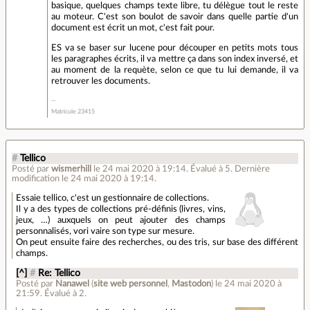
basique, quelques champs texte libre, tu délègue tout le reste
au moteur. C'est son boulot de savoir dans quelle partie d'un
document est écrit un mot, c'est fait pour.
ES va se baser sur lucene pour découper en petits mots tous
les paragraphes écrits, il va mettre ça dans son index inversé, et
au moment de la requète, selon ce que tu lui demande, il va
retrouver les documents.
Matricule 23415
#
Tellico
Posté par
wismerhill
le 24 mai 2020 à 19:14
.
Évalué à
5
.
Dernière
modification le 24 mai 2020 à 19:14.
Essaie tellico, c'est un gestionnaire de collections.
Il y a des types de collections pré-définis (livres, vins,
jeux, …) auxquels on peut ajouter des champs
personnalisés, vori vaire son type sur mesure.
On peut ensuite faire des recherches, ou des tris, sur base des différent
champs.
[^]
#
Re: Tellico
Posté par
Nanawel
(
site web personnel
,
Mastodon
)
le 24 mai 2020 à
21:59
.
Évalué à
2
.