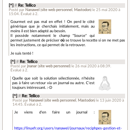
[^]
#
Re: Tellico
Posté par
Nanawel
(
site web personnel
,
Mastodon
)
le 25 mai 2020 à
15:04
.
Évalué à
2
.
Gourmet est pas mal en effet ! On perd le côté
générique que je cherchais initialement, mais au
moins il est bien adapté au besoin.
Il possède notamment le champ "Source" qui
permet justement de préciser
où
se trouve la recette si on ne met pas
les instructions, ce qui permet de la retrouver.
Je suis tenté !
[^]
#
Re: Tellico
Posté par
jnanar
(
site web personnel
)
le 26 mai 2020 à 08:39
.
Évalué à
2
.
Quelle que soit la solution sélectionnée, n'hésite
pas à faire un retour via un journal ou autre. C'est
toujours intéressant. :-D
[^]
#
Re: Tellico
Posté par
Nanawel
(
site web personnel
,
Mastodon
)
le 13 juin 2020 à
14:45
.
Évalué à
2
.
Je viens d'en faire un journal :
https://linuxfr.org/users/nanawel/journaux/reciphpes-gestion-et-