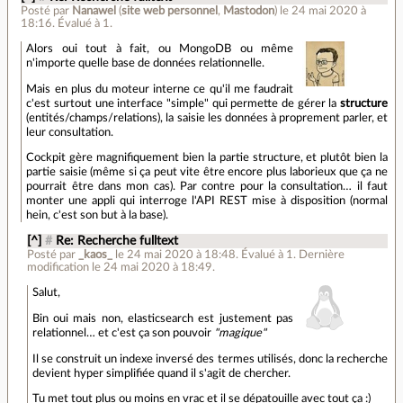
Posté par
Nanawel
(
site web personnel
,
Mastodon
)
le 24 mai 2020 à
18:16
.
Évalué à
1
.
Alors oui tout à fait, ou MongoDB ou même
n'importe quelle base de données relationnelle.
Mais en plus du moteur interne ce qu'il me faudrait
c'est surtout une interface "simple" qui permette de gérer la
structure
(entités/champs/relations), la saisie les données à proprement parler, et
leur consultation.
Cockpit gère magnifiquement bien la partie structure, et plutôt bien la
partie saisie (même si ça peut vite être encore plus laborieux que ça ne
pourrait être dans mon cas). Par contre pour la consultation… il faut
monter une appli qui interroge l'API REST mise à disposition (normal
hein, c'est son but à la base).
[^]
#
Re: Recherche fulltext
Posté par
_kaos_
le 24 mai 2020 à 18:48
.
Évalué à
1
.
Dernière
modification le 24 mai 2020 à 18:49.
Salut,
Bin oui mais non, elasticsearch est justement pas
relationnel… et c'est ça son pouvoir
"magique"
Il se construit un indexe inversé des termes utilisés, donc la recherche
devient hyper simplifiée quand il s'agit de chercher.
Tu met tout plus ou moins en vrac et il se dépatouille avec tout ça :)