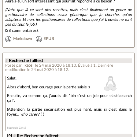
Aurais-tu un soft intéressant qui pourrait répondre à ce besoin ?
(Note que là ce sont des recettes, mais c'est finalement un genre de
gestionnaire de collections assez générique que je cherche, qu'on
adaptera. Et non, les gestionnaires de collections que j'ai trouvés ne font
pas du tout le job.)
(
28 commentaires
).
Markdown
EPUB
#
Recherche fulltext
Posté par
_kaos_
le 24 mai 2020 à 18:10
.
Évalué à
1
.
Dernière
modification le 24 mai 2020 à 18:12.
Salut,
Alors d'abord, bon courage pour la partie saisie :)
Ensuite, vu comme ça, j'aurais dis "bin c'est un job pour elasticsearch
ça !".
(Attention, la partie sécurisation est plus hard, mais si c'est dans le
foyer…
who cares?
;) )
Matricule 23415
[^]
#
Re: Recherche fulltext