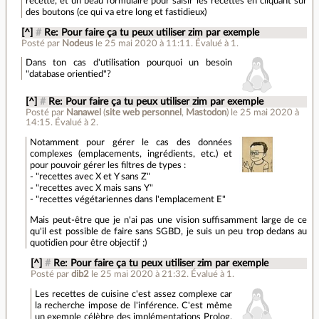
recette, et un beau formulaire pour saisir les recettes en cliquant sur
des boutons (ce qui va etre long et fastidieux)
[^]
#
Re: Pour faire ça tu peux utiliser zim par exemple
Posté par
Nodeus
le 25 mai 2020 à 11:11
.
Évalué à
1
.
Dans ton cas d'utilisation pourquoi un besoin
"database orientied"?
[^]
#
Re: Pour faire ça tu peux utiliser zim par exemple
Posté par
Nanawel
(
site web personnel
,
Mastodon
)
le 25 mai 2020 à
14:15
.
Évalué à
2
.
Notamment pour gérer le cas des données
complexes (emplacements, ingrédients, etc.) et
pour pouvoir gérer les filtres de types :
- "recettes avec X et Y sans Z"
- "recettes avec X mais sans Y"
- "recettes végétariennes dans l'emplacement E"
Mais peut-être que je n'ai pas une vision suffisamment large de ce
qu'il est possible de faire sans SGBD, je suis un peu trop dedans au
quotidien pour être objectif ;)
[^]
#
Re: Pour faire ça tu peux utiliser zim par exemple
Posté par
dib2
le 25 mai 2020 à 21:32
.
Évalué à
1
.
Les recettes de cuisine c'est assez complexe car
la recherche impose de l'inférence. C'est même
un exemple célèbre des implémentations Prolog.