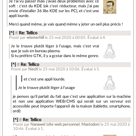
Je l'ai vu passer mais j'avais deux problèmes avec ce
soft : c'est du KDE (ok c'est réducteur, mais j'ai pas
envie d'installer 36 libs KDE sur les PC), et c'est une
appli lourde.
Merci quand même, je vais quand même y jeter un oeil plus précis !
[^]
#
Re: Tellico
Posté par
wismerhill
le 25 mai 2020 à 00:05
.
Évalué à
4
.
Je le trouve plutôt léger à l'usage, mais c'est vrai
que je suis en bureau plasma.
Si tu préfère GTK, il y a gcstar dans le même genre.
[^]
#
Re: Tellico
Posté par
NeoX
le 25 mai 2020 à 10:06
.
Évalué à
5
.
et c'est une appli lourde.
Je le trouve plutôt léger à l'usage
je penses qu'il parlait du fait que c'est une application sur la machine
et non une application WEB/CMS qui serait sur un serveur est
accessible peut importe l'appareil de la maison (tablette, smartphone,
ordi)
[^]
#
Re: Tellico
Posté par
Nanawel
(
site web personnel
,
Mastodon
)
le 25 mai 2020 à
10:46
.
Évalué à
1
.