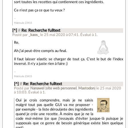
sort toutes les recettes qui contiennent ces ingrédients.
Ce n'est pas ça ce que tu veux ?
Matricule 23415
[^]
#
Re: Recherche fulltext
Posté par
_kaos_
le 25 mai 2020 à 07:41
.
Évalué à
1
.
Re,
Ah j'ai peut-être compris au final.
Il faut laisser elastic se charger de tout ça. C'est le but de l'index
inversé. Il n'y a juste rien à faire ;)
Matricule 23415
[^]
#
Re: Recherche fulltext
Posté par
Nanawel
(
site web personnel
,
Mastodon
)
le 25 mai 2020
à 10:03
.
Évalué à
1
.
Oui je crois comprendre, mais je ne saisis
malgré tout pas quelle GUI va me proposer -
par exemple - la liste déroulante des ingrédients
quand je crée une recette. À moins que je ne la
code moi-même (ce que j'essayais d'éviter jusque-là puisque je
supposais que ce genre de besoin générique existe bien quelque
part).