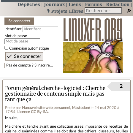
Dépêches
Journaux
Liens
Forums
Rédaction
🎙️ Projets Libres
Se connecter
Identifiant
Mot de passe
Connexion automatique
Pas de compte ? S’inscrire…
2
Forum général.cherche-logiciel
Cherche
gestionnaire de contenu simple mais pas
tant que ça
Posté par
Nanawel
(
site web personnel
,
Mastodon
)
le 24 mai 2020 à
17:54
.
Licence CC By‑SA.
Moules,
Ma chère et tendre ayant une collection assez imposante de recettes de
cuisine, disséminées comme il se doit dans des cahiers, classeurs, feuilles