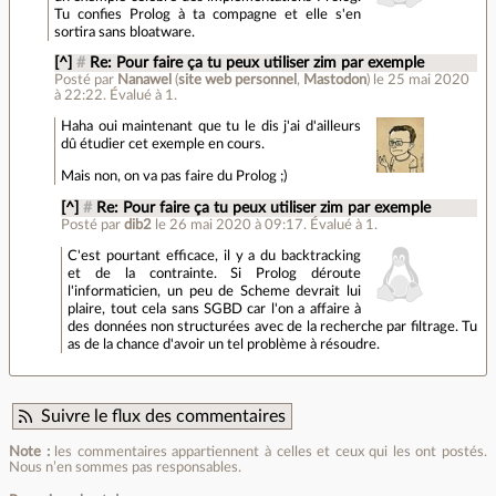
Tu confies Prolog à ta compagne et elle s'en
sortira sans bloatware.
[^]
#
Re: Pour faire ça tu peux utiliser zim par exemple
Posté par
Nanawel
(
site web personnel
,
Mastodon
)
le 25 mai 2020
à 22:22
.
Évalué à
1
.
Haha oui maintenant que tu le dis j'ai d'ailleurs
dû étudier cet exemple en cours.
Mais non, on va pas faire du Prolog ;)
[^]
#
Re: Pour faire ça tu peux utiliser zim par exemple
Posté par
dib2
le 26 mai 2020 à 09:17
.
Évalué à
1
.
C'est pourtant efficace, il y a du backtracking
et de la contrainte. Si Prolog déroute
l'informaticien, un peu de Scheme devrait lui
plaire, tout cela sans SGBD car l'on a affaire à
des données non structurées avec de la recherche par filtrage. Tu
as de la chance d'avoir un tel problème à résoudre.
Suivre le flux des commentaires
Note :
les commentaires appartiennent à celles et ceux qui les ont postés.
Nous n’en sommes pas responsables.