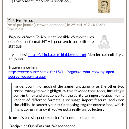
Exactement, merci de la précision :)
[^]
#
Re: Tellico
Posté par
jnanar
(
site web personnel
)
le 25 mai 2020 à 10:31
.
Évalué à
3
.
J'ajoute qu'avec Tellico, il est possible d'exporter les
données au format HTML pour avoir un petit site
statique.
Il y a aussi
https://github.com/thinkle/gourmet
(dernier commit il y a
11 jours)
Trouvé via ce lien.
https://opensource.com/life/15/11/organize-your-cooking-open-
source-recipe-manager
Inside, you'll find much of the same functionality as the other two
recipe managers we highlight, with a few additonal tools, including a
built-in timer and unit converter, the ability to import recipes from a
variety of different formats, a webpage import feature, and even
the ability to search your recipes using regular expressions, which
might come in handy if you've got a really big collection.
Je ne sais pas si il peut exporter facilement par contre.
Krecipes et OpenEats ont l'air abandonné.