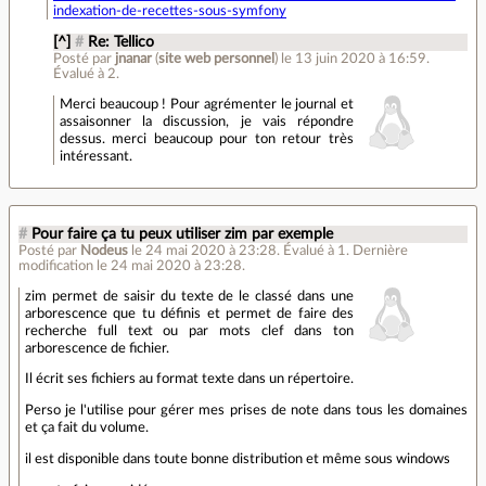
indexation-de-recettes-sous-symfony
[^]
#
Re: Tellico
Posté par
jnanar
(
site web personnel
)
le 13 juin 2020 à 16:59
.
Évalué à
2
.
Merci beaucoup ! Pour agrémenter le journal et
assaisonner la discussion, je vais répondre
dessus. merci beaucoup pour ton retour très
intéressant.
#
Pour faire ça tu peux utiliser zim par exemple
Posté par
Nodeus
le 24 mai 2020 à 23:28
.
Évalué à
1
.
Dernière
modification le 24 mai 2020 à 23:28.
zim permet de saisir du texte de le classé dans une
arborescence que tu définis et permet de faire des
recherche full text ou par mots clef dans ton
arborescence de fichier.
Il écrit ses fichiers au format texte dans un répertoire.
Perso je l'utilise pour gérer mes prises de note dans tous les domaines
et ça fait du volume.
il est disponible dans toute bonne distribution et même sous windows