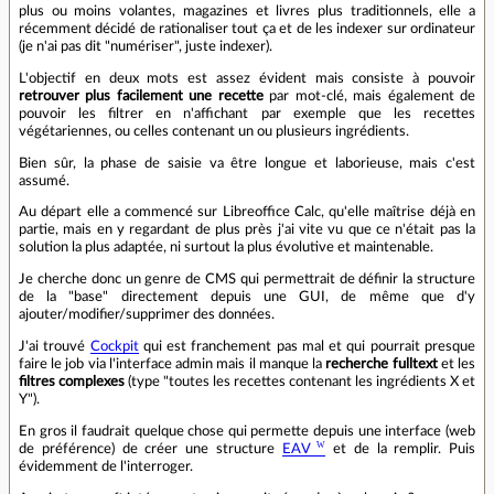
plus ou moins volantes, magazines et livres plus traditionnels, elle a
récemment décidé de rationaliser tout ça et de les indexer sur ordinateur
(je n'ai pas dit "numériser", juste indexer).
L'objectif en deux mots est assez évident mais consiste à pouvoir
retrouver plus facilement une recette
par mot-clé, mais également de
pouvoir les filtrer en n'affichant par exemple que les recettes
végétariennes, ou celles contenant un ou plusieurs ingrédients.
Bien sûr, la phase de saisie va être longue et laborieuse, mais c'est
assumé.
Au départ elle a commencé sur Libreoffice Calc, qu'elle maîtrise déjà en
partie, mais en y regardant de plus près j'ai vite vu que ce n'était pas la
solution la plus adaptée, ni surtout la plus évolutive et maintenable.
Je cherche donc un genre de CMS qui permettrait de définir la structure
de la "base" directement depuis une GUI, de même que d'y
ajouter/modifier/supprimer des données.
J'ai trouvé
Cockpit
qui est franchement pas mal et qui pourrait presque
faire le job via l'interface admin mais il manque la
recherche fulltext
et les
filtres complexes
(type "toutes les recettes contenant les ingrédients X et
Y").
En gros il faudrait quelque chose qui permette depuis une interface (web
de préférence) de créer une structure
EAV
et de la remplir. Puis
évidemment de l'interroger.