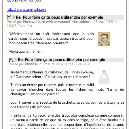
pour te faire une idée
http://www.zim-wiki.org
[^]
#
Re: Pour faire ça tu peux utiliser zim par exemple
Posté par
Nanawel
(
site web personnel
,
Mastodon
)
le 25 mai 2020 à
10:05
.
Évalué à
1
.
Définitivement un soft intéressant que je vais
garder sous le coude, mais pas assez structuré pour
mon besoin très "database-oriented".
Merci quand même !
[^]
#
Re: Pour faire ça tu peux utiliser zim par exemple
Posté par
NeoX
le 25 mai 2020 à 10:11
.
Évalué à
1
.
Justement, à l'heure du full-text, de l'index inverse,
le "Database oriented" c'est pas un peu dépassé ?
Tu fais un fichier par recette, puis le moteur du wiki
va savoir chercher dans toutes les fiches les mots "farine de
châtaigne" "jambon de parme"
pour trouver une recette de bruschetta avec du pain de châtaigne et
des tranches de jambons.
maintenant si tu veux faire des trucs plus complexe comme composer
un menu à partir de ce que tu as dans le frigo, peut-être faudra-t-il
une base relationnelle avec les proportions d'ingrédients de chaque