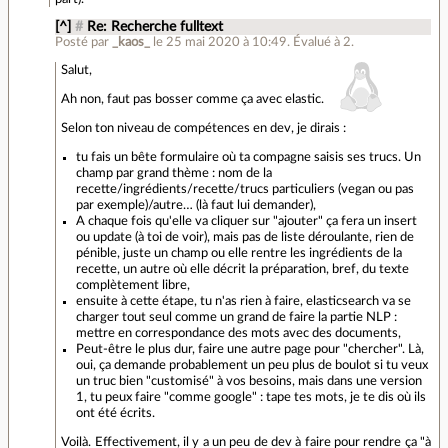
[^]
#
Re: Recherche fulltext
Posté par
_kaos_
le 25 mai 2020 à 10:49
.
Évalué à
2
.
Salut,
Ah non, faut pas bosser comme ça avec elastic.
Selon ton niveau de compétences en dev, je dirais :
tu fais un bête formulaire où ta compagne saisis ses trucs. Un
champ par grand thème : nom de la
recette/ingrédients/recette/trucs particuliers (vegan ou pas
par exemple)/autre… (là faut lui demander),
A chaque fois qu'elle va cliquer sur "ajouter" ça fera un insert
ou update (à toi de voir), mais pas de liste déroulante, rien de
pénible, juste un champ ou elle rentre les ingrédients de la
recette, un autre où elle décrit la préparation, bref, du texte
complètement libre,
ensuite à cette étape, tu n'as rien à faire, elasticsearch va se
charger tout seul comme un grand de faire la partie NLP :
mettre en correspondance des mots avec des documents,
Peut-être le plus dur, faire une autre page pour "chercher". Là,
oui, ça demande probablement un peu plus de boulot si tu veux
un truc bien "customisé" à vos besoins, mais dans une version
1, tu peux faire "comme google" : tape tes mots, je te dis où ils
ont été écrits.
Voilà. Effectivement, il y a un peu de dev à faire pour rendre ça "à