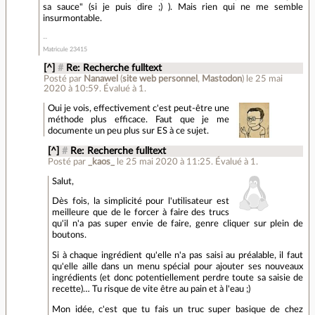
sa sauce" (si je puis dire ;) ). Mais rien qui ne me semble
insurmontable.
Matricule 23415
[^]
#
Re: Recherche fulltext
Posté par
Nanawel
(
site web personnel
,
Mastodon
)
le 25 mai
2020 à 10:59
.
Évalué à
1
.
Oui je vois, effectivement c'est peut-être une
méthode plus efficace. Faut que je me
documente un peu plus sur ES à ce sujet.
[^]
#
Re: Recherche fulltext
Posté par
_kaos_
le 25 mai 2020 à 11:25
.
Évalué à
1
.
Salut,
Dès fois, la simplicité pour l'utilisateur est
meilleure que de le forcer à faire des trucs
qu'il n'a pas super envie de faire, genre cliquer sur plein de
boutons.
Si à chaque ingrédient qu'elle n'a pas saisi au préalable, il faut
qu'elle aille dans un menu spécial pour ajouter ses nouveaux
ingrédients (et donc potentiellement perdre toute sa saisie de
recette)… Tu risque de vite être au pain et à l'eau ;)
Mon idée, c'est que tu fais un truc super basique de chez