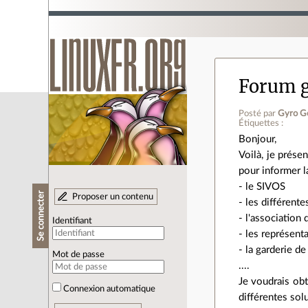
Forum g
Posté par
Gyro Ge
Étiquettes :
Bonjour,
Voilà, je prése
pour informer l
- le SIVOS
Se connecter
Proposer un contenu
- les différent
- l'association
Identifiant
- les représent
- la garderie de
Mot de passe
....
Je voudrais obt
Connexion automatique
différentes sol