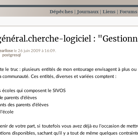
Dépêches
Journaux
Liens
Forums
énéral.cherche-logiciel
"Gestionna
arllose
le 26 juin 2009 à 16:09
.
postgresql
nte le truc : plusieurs entités de mon entourage envisagent à plus o
a communauté. Ces entités, diverses et variées comptent :
es écoles qui composent le SIVOS
 de parents d'élèves
ants des parents d'élèves
 l'école
enir de votre part, si toutefois vous avez déjà eu l'occasion de mettre
utions disponibles, sachant qu'il y a tout de même quelques contrainte