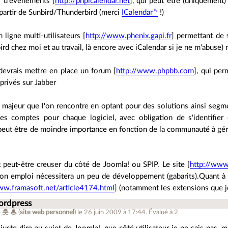
r d'événements [
http://phpicalendar.net
], qui peut être (uniquement)
partir de Sunbird/Thunderbird (merci
ICalendar
!)
 ligne multi-utilisateurs [
http://www.phenix.gapi.fr
] permettant de s
rd chez moi et au travail, là encore avec iCalendar si je ne m'abuse
e devrais mettre en place un forum [
http://www.phpbb.com
], qui pe
privés sur Jabber
 majeur que l'on rencontre en optant pour des solutions ainsi segment
es comptes pour chaque logiciel, avec obligation de s'identifier
eut être de moindre importance en fonction de la communauté à gérer
 peut-être creuser du côté de Joomla! ou SPIP. Le site [
http://www
 son emploi nécessitera un peu de développement (gabarits).Quant à
ww.framasoft.net/article4174.html
] (notamment les extensions que j
ordpress
 홋 ♨
(
site web personnel
)
le 26 juin 2009 à 17:44
.
Évalué à
2
.