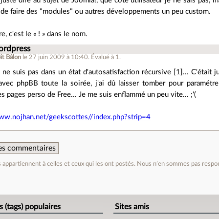
juste dire au sujet de Joomla!, que côté utilisateur je ne sais pas, 
 de faire des "modules" ou autres développements un peu custom.
re, c'est le « ! » dans le nom.
ordpress
ît Bâlon
le 27 juin 2009 à 10:40
.
Évalué à
1
.
ne suis pas dans un état d'autosatisfaction récursive [1]... C'était j
avec phpBB toute la soirée, j'ai dû laisser tomber pour paramétre
es pages perso de Free... Je me suis enflammé un peu vite... ;'(
www.nojhan.net/geekscottes//index.php?strip=4
 des commentaires
appartiennent à celles et ceux qui les ont postés. Nous n’en sommes pas respo
e
s (tags) populaires
Sites amis