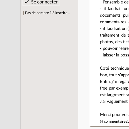
- l'ensemble de
- il faudrait u
Pas de compte ? S’inscrire…
documents puis
commentaires, a
- il faudrait un
traitement de 
photos, des fic
- pouvoir "élir
- laisser la pos
Côté technique
bon, tout s'app
Enfin, j'ai reg
free par exemp
est largrment s
J'ai vaguement 
Merci pour vos 
(
4 commentaires
)