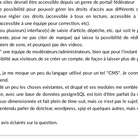
s sites devrait être accessible depuis un genre de portail fédérateur
ne possibilité pour pouvoir gérer les droits d'accès aux différents
se régler ces droits (accessible à tous en lecture, accessible à 
ccessible à une équipe pour correction, etc).
 (ou plusieurs) interface(s) de saisie d'article, dépèche, etc. qui soit
texte, pour ne pas citer de marque) qui laisse la possibilité de r
hiers de sons, et pourquoi pas des videos.
e" une équipe de modérateurs/administrateurs, bien que pour l'instant 
sibilté aux visiteurs de se créer un compte, de façon à laisser plus de 
, je me moque un peu du langage utilisé pour un tel "CMS". Je conna
rend.
ardé un peu les choses existantes, et drupal et ses modules me semb
le, avec une base de données postgreSQL est loin d'être parfait (la
ous-dimensionnée et fait plein de time-out, mais ce n'est pas le sujet)
entendu parler de dotclear, wordpress, spip et quelques autres, mais 
avis éclairés sur la question.
.