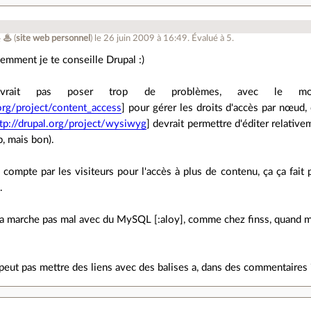
 ♨
(
site web personnel
)
le 26 juin 2009 à 16:49
.
Évalué à
5
.
emment je te conseille Drupal :)
rait pas poser trop de problèmes, avec le mod
.org/project/content_access
] pour gérer les droits d'accès par nœud
tp://drupal.org/project/wysiwyg
] devrait permettre d'éditer relative
p, mais bon).
 compte par les visiteurs pour l'accès à plus de contenu, ça ça fait 
.
 ça marche pas mal avec du MySQL [:aloy], comme chez finss, quand 
 peut pas mettre des liens avec des balises a, dans des commentaires 