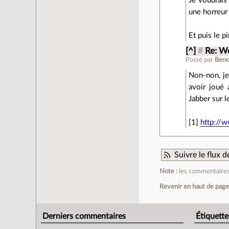
Je voudrais 
une horreur
Et puis le pi
[^]
#
Re: W
Posté par
Beno
Non-non, je 
avoir joué 
Jabber sur l
[1]
http://
Suivre le flux
Note :
les commentaires 
Revenir en haut de pag
Derniers commentaires
Étiquette