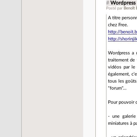
#
Wordpress
Posté par
Benoît 
A titre person
chez Free.
http://benoit.b
http://shorinj
Wordpress a u
traitement de 
vidéos par le 
également, c'e
tous les goûts
"forum"...
Pour pouvoir d
- une galerie
miniatures à p