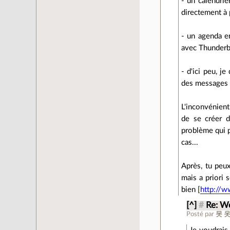
- un calendrie
directement à 
- un agenda en
avec Thunderbi
- d'ici peu, j
des messages 
L'inconvénient
de se créer d
problème qui p
cas...
Après, tu peux
mais a priori
bien [
http://w
[^]
#
Re: W
Posté par
못 옷