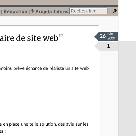
Rédaction
🎙️ Projets Libres
juin
ire de site web"
26
2009
1
u moins brève échance de réaliste un site web
 en place une telle solution, des avis sur les
s :