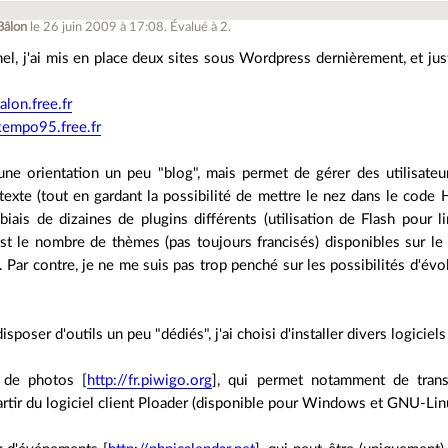
Bâlon
le 26 juin 2009 à 17:08
.
Évalué à
2
.
nel, j'ai mis en place deux sites sous Wordpress dernièrement, et j
alon.free.fr
ikempo95.free.fr
ne orientation un peu "blog", mais permet de gérer des utilisateur
texte (tout en gardant la possibilité de mettre le nez dans le code H
biais de dizaines de plugins différents (utilisation de Flash pour l
st le nombre de thèmes (pas toujours francisés) disponibles sur le
. Par contre, je ne me suis pas trop penché sur les possibilités d'évo
isposer d'outils un peu "dédiés", j'ai choisi d'installer divers logic
 de photos [
http://fr.piwigo.org
], qui permet notamment de tran
artir du logiciel client Ploader (disponible pour Windows et GNU-Lin