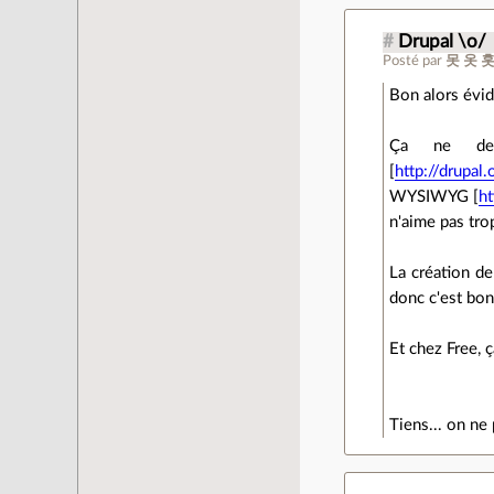
#
Drupal \o/
Posté par
못 옷 홋
Bon alors évid
Ça ne dev
[
http://drupal
WYSIWYG [
ht
n'aime pas tro
La création de
donc c'est bon
Et chez Free,
Tiens... on ne