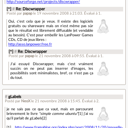
http://sourceforge.net/projects/discwrapper/
[^]
#
Re: Discwrapper
Posté par
papap
le 19 novembre 2008 à 21:03
.
Évalué à
1
.
Oui, c'est cela que je veux. Il existe des logiciels
gratuits ou shareware mais on n'est même pas sûr
que le résultat est librement diffusable (et vendable
au besoin). C'est pour embellir les LanPower Games
CDs, CD de jeux libres :
http://asso.lanpower.free.fr
[^]
#
Re: Discwrapper
Posté par
papap
le 21 novembre 2008 à 09:55
.
Évalué à
1
.
J'ai essayé Discwrapper, mais c'est vraiment
succin: on ne peut pas inserrer d'images, les
possibilités sont minimalistes, bref, ce n'est pas ça
du tout.
#
gLabels
Posté par
NeoX
le 21 novembre 2008 à 15:45
.
Évalué à
2
.
je ne sais pas ce que ca vaut, mais en parcourant
brievement le livre
"simple comme ubuntu"
[1] j'ai vu
qu'il parlait de
gLabels
[2]
[1]
http://www.framablog.org/index.php/post/2008/11/20/nouvelle-