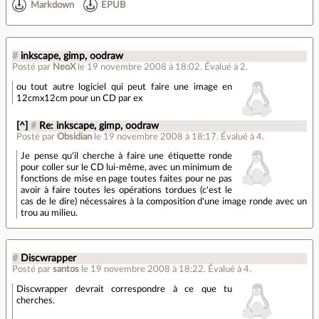
Markdown
EPUB
#
inkscape, gimp, oodraw
Posté par
NeoX
le 19 novembre 2008 à 18:02
.
Évalué à
2
.
ou tout autre logiciel qui peut faire une image en
12cmx12cm pour un CD par ex
[^]
#
Re: inkscape, gimp, oodraw
Posté par
Obsidian
le 19 novembre 2008 à 18:17
.
Évalué à
4
.
Je pense qu'il cherche à faire une étiquette ronde
pour coller sur le CD lui-même, avec un minimum de
fonctions de mise en page toutes faites pour ne pas
avoir à faire toutes les opérations tordues (c'est le
cas de le dire) nécessaires à la composition d'une image ronde avec un
trou au milieu.
#
Discwrapper
Posté par
santos
le 19 novembre 2008 à 18:22
.
Évalué à
4
.
Discwrapper devrait correspondre à ce que tu
cherches.