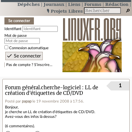
Dépêches
Journaux
Liens
Forums
Rédaction
🎙️ Projets Libres
Se connecter
Identifiant
Mot de passe
Connexion automatique
Pas de compte ? S’inscrire…
1
Forum général.cherche-logiciel
LL de
création d'étiquettes de CD/DVD
Posté par
papap
le 19 novembre 2008 à 17:56
.
Bonjour,
je cherche un LL de création d'étiquettes de CD/DVD.
Avez-vous des infos là dessus?
(
6 commentaires
).