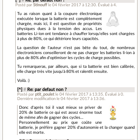
[^]
#
Re: par defaut non ?
Posté par
Stinouff
le 04 février 2017 à 12:30
.
Évalué à
4
.
Tu as raison quant à la coupure électronique
exécutée lorsque la batterie est complètement
chargée, mais ici, il est question de propriétés
physiques dues à la tension des accus. Les
batteries Li-ion ont tendance à chauffer lorsqu'elles sont chargées
à plus de 80%, ce qui détériore leurs capacités.
La question de l'auteur n'est pas bête du tout, de nombreux
électroniciens conseilleront de ne pas charger les batteries li-ion à
plus de 80% afin d'optimiser les cycles de charge possibles.
Tu remarqueras, par ailleurs, que si ta batterie est bien calibrée,
elle charge très vite jusqu'à 80% et ralentit ensuite.
Voilà. :)
[^]
#
Re: par defaut non ?
Posté par
ptit_poulet
le 04 février 2017 à 13:35
.
Évalué à
0
.
Dernière modification le 04 février 2017 à 13:36.
Donc d'après toi il vaut mieux se priver de
20% de batterie ce qui est assez énorme tout
de même afin de gagner des cycles…
Personnellement au prix que coûte une
batterie, je préfère gagner 20% d'autonomie et la changer quand
elle est morte.