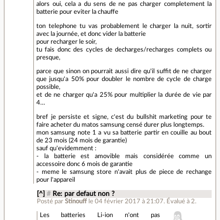
alors oui, cela a du sens de ne pas charger completement la
batterie pour eviter la chauffe
ton telephone tu vas probablement le charger la nuit, sortir
avec la journée, et donc vider la batterie
pour recharger le soir,
tu fais donc des cycles de decharges/recharges complets ou
presque,
parce que sinon on pourrait aussi dire qu'il suffit de ne charger
que jusqu'a 50% pour doubler le nombre de cycle de charge
possible,
et de ne charger qu'a 25% pour multiplier la durée de vie par
4…
bref je persiste et signe, c'est du bullshit marketing pour te
faire acheter du matos samsung censé durer plus longtemps.
mon samsung note 1 a vu sa batterie partir en couille au bout
de 23 mois (24 mois de garantie)
sauf qu'evidemment :
- la batterie est amovible mais considérée comme un
accessoire donc 6 mois de garantie
- meme le samsung store n'avait plus de piece de rechange
pour l'appareil
[^]
#
Re: par defaut non ?
Posté par
Stinouff
le 04 février 2017 à 21:07
.
Évalué à
2
.
Les batteries Li-ion n'ont pas