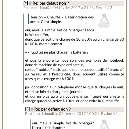
[^]
#
Re: par defaut non ?
Posté par
NeoX
le 04 février 2017 à 21:26
.
Évalué à
2
.
Tension = Chauffe = Détérioration des
accus. C'est simple.
oui, mais le simple fait de "charger" l'accu
la fait chauffer,
donc que ce soit une charge de 10 à 30% ou un charge de 80
à 100%, meme combat.
=> faudrait ne plus charger la batterie ?
et puis la encore tu nous sors des exemples de notebook
donc de machine de type ordinateur,
certes "mobiles", mais quand meme souvent utilisé "branché"
au reseau et à l'electricité, donc souvent utilisé connecté
alors que la charge est à 100%
par opposition à un telephone mobile que tu charges la nuit,
et utilise loin du chargeur la journée.
et qui en plus aura un coupe-charge integré qui arrete la
charge quand on arrive à 100% et donc evite la surchauffe.
[^]
#
Re: par defaut non ?
Posté par
Stinouff
le 05 février 2017 à 00:21
.
Évalué à
2
.
oui, mais le simple fait de "charger"
l'accu la fait chauffer,