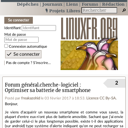
Dépêches
Journaux
Liens
Forums
Rédaction
🎙️ Projets Libres
Se connecter
Identifiant
Mot de passe
Connexion automatique
Pas de compte ? S’inscrire…
2
Forum général.cherche-logiciel
Optimiser sa batterie de smartphone
Posté par
freakazohid
le 03 février 2017 à 18:53
.
Licence CC By‑SA.
Bonjour,
Je viens d'acquérir un nouveau smartphone et comme vous savez, la
plupart d'entre eux n'ont plus de batterie amovible. Sachant que j'ai envie
de garder celui-ci le plus longtemps possible, existe t-il des applications
(sur android) type système d'alerte indiquant qu'on ne peut recharger sa