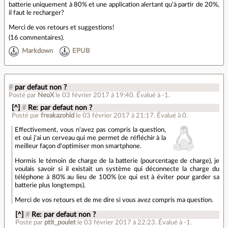
batterie uniquement à 80% et une application alertant qu'à partir de 20%,
il faut le recharger?
Merci de vos retours et suggestions!
(
16 commentaires
).
Markdown
EPUB
#
par defaut non ?
Posté par
NeoX
le 03 février 2017 à 19:40
.
Évalué à
-1
.
[^]
#
Re: par defaut non ?
Posté par
freakazohid
le 03 février 2017 à 21:17
.
Évalué à
0
.
Effectivement, vous n'avez pas compris la question,
et oui j'ai un cerveau qui me permet de réfléchir à la
meilleur façon d'optimiser mon smartphone.
Hormis le témoin de charge de la batterie (pourcentage de charge), je
voulais savoir si il existait un système qui déconnecte la charge du
téléphone à 80% au lieu de 100% (ce qui est à éviter pour garder sa
batterie plus longtemps).
Merci de vos retours et de me dire si vous avez compris ma question.
[^]
#
Re: par defaut non ?
Posté par
ptit_poulet
le 03 février 2017 à 22:23
.
Évalué à
-1
.