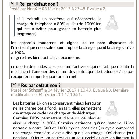
[^]
#
Re: par defaut non ?
Posté par
NeoX
le 03 février 2017 à 22:48
.
Évalué à
2
.
si il existait un système qui déconnecte la
charge du téléphone à 80% au lieu de 100% (ce
qui est à éviter pour garder sa batterie plus
longtemps).
les appareils modernes et dignes de ce nom disposent de
l'electronique necessaire pour stopper la charge quand la charge arrive
à 100%
et gere tres bien tout ca par eux meme.
ce que tu demandes, c'est comme l'antivirus qui ne fait que ralentir la
machine et t'amener des emmerdes plutot que de t'eduquer à ne pas
recuperer n'importe quoi sur internet
[^]
#
Re: par defaut non ?
Posté par
Stinouff
le 04 février 2017 à 10:49
.
Évalué à
3
.
Dernière
modification le 04 février 2017 à 10:51.
Les batteries Li-ion se conservent mieux lorsqu'on
ne les charge pas à fond : en fait, elles permettent
davantage de cycles de charge et de décharges.
Certains BIOS permettent d'ailleurs de bloquer
ainsi la charge à 80%. Certains estiment qu'une batterie Li-ion
normale a entre 500 et 1000 cycles possibles (un cycle comprend
une charge complète, c'est-à-dire que si on charge 10% chaque jour
pendant 10 jours, ça ne fera qu'un seul cycle) et que, en limitant la