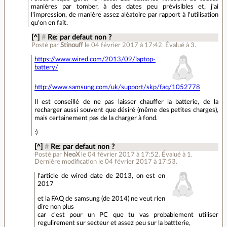
manières par tomber, à des dates peu prévisibles et, j'ai
l'impression, de manière assez aléatoire par rapport à l'utilisation
qu'on en fait.
[^]
#
Re: par defaut non ?
Posté par
Stinouff
le 04 février 2017 à 17:42
.
Évalué à
3
.
https://www.wired.com/2013/09/laptop-
battery/
http://www.samsung.com/uk/support/skp/faq/1052778
Il est conseillé de ne pas laisser chauffer la batterie, de la
recharger aussi souvent que désiré (même des petites charges),
mais certainement pas de la charger à fond.
:)
[^]
#
Re: par defaut non ?
Posté par
NeoX
le 04 février 2017 à 17:52
.
Évalué à
1
.
Dernière modification le 04 février 2017 à 17:53.
l'article de wired date de 2013, on est en
2017
et la FAQ de samsung (de 2014) ne veut rien
dire non plus
car c'est pour un PC que tu vas probablement utiliser
regulirement sur secteur et assez peu sur la battterie,