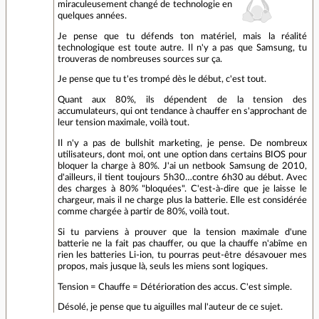
miraculeusement changé de technologie en
quelques années.
Je pense que tu défends ton matériel, mais la réalité
technologique est toute autre. Il n'y a pas que Samsung, tu
trouveras de nombreuses sources sur ça.
Je pense que tu t'es trompé dès le début, c'est tout.
Quant aux 80%, ils dépendent de la tension des
accumulateurs, qui ont tendance à chauffer en s'approchant de
leur tension maximale, voilà tout.
Il n'y a pas de bullshit marketing, je pense. De nombreux
utilisateurs, dont moi, ont une option dans certains BIOS pour
bloquer la charge à 80%. J'ai un netbook Samsung de 2010,
d'ailleurs, il tient toujours 5h30…contre 6h30 au début. Avec
des charges à 80% "bloquées". C'est-à-dire que je laisse le
chargeur, mais il ne charge plus la batterie. Elle est considérée
comme chargée à partir de 80%, voilà tout.
Si tu parviens à prouver que la tension maximale d'une
batterie ne la fait pas chauffer, ou que la chauffe n'abîme en
rien les batteries Li-ion, tu pourras peut-être désavouer mes
propos, mais jusque là, seuls les miens sont logiques.
Tension = Chauffe = Détérioration des accus. C'est simple.
Désolé, je pense que tu aiguilles mal l'auteur de ce sujet.