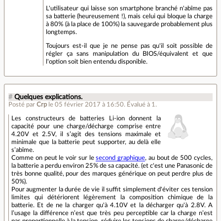
L'utilisateur qui laisse son smartphone branché n'abîme pas
sa batterie (heureusement !), mais celui qui bloque la charge
à 80% (à la place de 100%) la sauvegarde probablement plus
longtemps.
Toujours est-il que je ne pense pas qu'il soit possible de
régler ça sans manipulation du BIOS/équivalent et que
l'option soit bien entendu disponible.
#
Quelques explications.
Posté par
Crp
le 05 février 2017 à 16:50
.
Évalué à
1
.
Les constructeurs de batteries Li-ion donnent la
capacité pour une charge/décharge comprise entre
4.20V et 2.5V, il s’agit des tensions maximale et
minimale que la batterie peut supporter, au delà elle
s’abîme.
Comme on peut le voir sur le
second graphique
, au bout de 500 cycles,
la batterie a perdu environ 25% de sa capacité. (et c'est une Panasonic de
très bonne qualité, pour des marques générique on peut perdre plus de
50%).
Pour augmenter la durée de vie il suffit simplement d'éviter ces tension
limites qui détériorent légèrement la composition chimique de la
batterie. Et de ne la charger qu'à 4.10V et la décharger qu'à 2.8V. A
l’usage la différence n’est que très peu perceptible car la charge n’est