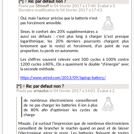
[^]
#
Re: par defaut non ?
Posté par
Stinouff
le 04 février 2017 à 17:40
.
Évalué à
3
.
Dernière modification le 04 février 2017 à 17:43.
Oui, mais l'auteur précise que la batterie n'est
pas forcément amovible.
Sinon, le confort des 20% supplémentaires a
aussi ses défauts : c'est plus long à charger (c'est presque
logarithmique, les 20% derniers pourcents chargent plus
lentement que le reste) et forcément, d'un point de vue
proportion, tu perds en autonomie.
Les chiffres souvent relevés sont 500 cycles à 100% contre
1200 cycles à 80%…On a quasiment le double "d'énergie" avec
la seconde méthode.
https://www.wired.com/2013/09/laptop-battery/
[^]
#
Re: par defaut non ?
Posté par
arnaudus
le 04 février 2017 à 14:01
.
Évalué à
2
.
de nombreux électroniciens conseilleront
de ne pas charger les batteries li-ion à plus
de 80% afin d'optimiser les cycles de
charge
Mouais, j'ai surtout l'impression que de nombreux électroniciens
conseillent de brancher le machin quand on peut et de laisser
l'électronique gérer le reste. Les batteries finissent de toutes