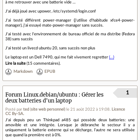
à me retrouver avec une batterie vide …
J'ai déjà joué avec upower, /etc/systemd/login.conf
J'ai testé différent power-manager (j'utilise d'habitude xfce4-power-
manager), j'ai essayé mate-power-manager sans succès.
J'ai testé avec l'environnement de bureau officiel de ma distribe (Fedora
38) sans succès
J'ai testé un livecd ubuntu 20, sans succès non plus
Le laptop est un Dell 7490, qui me fait vivement regretter
(…)
Lire la suite
(
15 commentaires
).
Markdown
EPUB
1
Forum Linux.debian/ubuntu
Gérer les
deux batteries d'un laptop
Posté par
ted
(
site web personnel
)
le 21 août 2022 à 19:08
.
Licence
CC By‑SA.
J'ai depuis peu un Thinkpad a485 qui possède deux batteries: une
amovible et une intégrée. Lorsque je débranche le secteur il y a
uniquement la batterie externe qui se décharge, l'autre ne sera utilisée
que quand la première est à 0%.