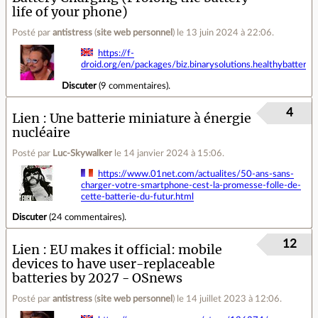
life of your phone)
Posté par
antistress
(
site web personnel
)
le 13 juin 2024 à 22:06
.
https://f-
droid.org/en/packages/biz.binarysolutions.healthybatteryc
Discuter
(
9 commentaires
).
4
Lien
Une batterie miniature à énergie
nucléaire
Posté par
Luc-Skywalker
le 14 janvier 2024 à 15:06
.
https://www.01net.com/actualites/50-ans-sans-
charger-votre-smartphone-cest-la-promesse-folle-de-
cette-batterie-du-futur.html
Discuter
(
24 commentaires
).
12
Lien
EU makes it official: mobile
devices to have user-replaceable
batteries by 2027 - OSnews
Posté par
antistress
(
site web personnel
)
le 14 juillet 2023 à 12:06
.