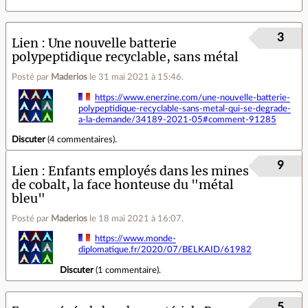
3
Lien
Une nouvelle batterie
polypeptidique recyclable, sans métal
Posté par
Maderios
le 31 mai 2021 à 15:46
.
https://www.enerzine.com/une-nouvelle-batterie-
polypeptidique-recyclable-sans-metal-qui-se-degrade-
a-la-demande/34189-2021-05#comment-91285
Discuter
(
4 commentaires
).
9
Lien
Enfants employés dans les mines
de cobalt, la face honteuse du "métal
bleu"
Posté par
Maderios
le 18 mai 2021 à 16:07
.
https://www.monde-
diplomatique.fr/2020/07/BELKAID/61982
Discuter
(
1 commentaire
).
5