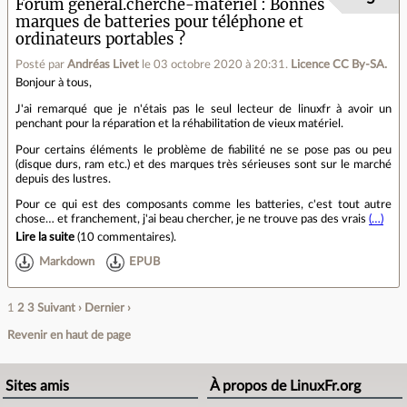
Forum général.cherche-matériel
Bonnes
marques de batteries pour téléphone et
ordinateurs portables ?
Posté par
Andréas Livet
le 03 octobre 2020 à 20:31
.
Licence CC By‑SA.
Bonjour à tous,
J'ai remarqué que je n'étais pas le seul lecteur de linuxfr à avoir un
penchant pour la réparation et la réhabilitation de vieux matériel.
Pour certains éléments le problème de fiabilité ne se pose pas ou peu
(disque durs, ram etc.) et des marques très sérieuses sont sur le marché
depuis des lustres.
Pour ce qui est des composants comme les batteries, c'est tout autre
chose… et franchement, j'ai beau chercher, je ne trouve pas des vrais
(…)
Lire la suite
(
10 commentaires
).
Markdown
EPUB
1
2
3
Suivant ›
Dernier ›
Revenir en haut de page
Sites amis
À propos de LinuxFr.org