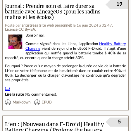
19
Journal
Prendre soin et faire durer sa
batterie avec LineageOS (pour les radins
malins et les écolos)
Posté par
antistress
(
site web personnel
)
le 16 juin 2024 à 02:47
.
Licence CC By‑SA.
Bonsoir nal,
Comme signalé dans les Liens, l'application
Healthy Battery
Charging
vient de rejoindre le dépôt F-Droid. Il s'agit d'une
application qui notifie quand la batterie tombe à 40% de sa
capacité, ou encore quand la charge atteint 80%.
Pourquoi ? Parce qu'un moyen de prolonger la durée de vie de la batterie
Li-ion de votre téléphone est de la maintenir dans ce couloir entre 40% et
80%. La décharger ou la charger d'avantage ne contribue qu'à dégrader
ses propriétés.
(…)
Lire la suite
(
45 commentaires
).
Markdown
EPUB
5
Lien
[Nouveau dans F-Droid] Healthy
Battery Charging (Prolong the battery