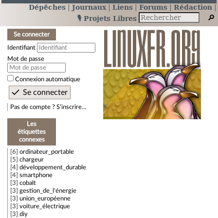
Dépêches
Journaux
Liens
Forums
Rédaction
🎙️ Projets Libres
Se connecter
Identifiant
Mot de passe
Connexion automatique
Pas de compte ? S’inscrire…
Les
étiquettes
connexes
6
ordinateur_portable
5
chargeur
4
développement_durable
4
smartphone
3
cobalt
3
gestion_de_l'énergie
3
union_européenne
3
voiture_électrique
3
diy