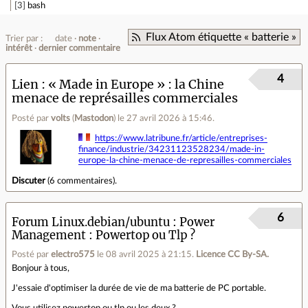
3
bash
Flux Atom étiquette « batterie »
Trier par :
date
note
intérêt
dernier commentaire
4
Lien
« Made in Europe » : la Chine
menace de représailles commerciales
Posté par
volts
(
Mastodon
)
le 27 avril 2026 à 15:46
.
https://www.latribune.fr/article/entreprises-
finance/industrie/34231123528234/made-in-
europe-la-chine-menace-de-represailles-commerciales
Discuter
(
6 commentaires
).
6
Forum Linux.debian/ubuntu
Power
Management : Powertop ou Tlp ?
Posté par
electro575
le 08 avril 2025 à 21:15
.
Licence CC By‑SA.
Bonjour à tous,
J'essaie d'optimiser la durée de vie de ma batterie de PC portable.
Vous utilisez powertop ou tlp ou les deux ?