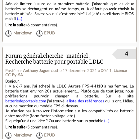
Afin de limiter l'usure de la première batterie, j'aimerais que les deux
batteries se déchargent en même temps, ou à défaut pouvoir choisir la
batterie utilisée. Savez-vous si c'est possible? J'ai jeté un œil dans le BIOS
mais il
(…)
Lire la suite
(
6 commentaires
).
Markdown
EPUB
4
Forum général.cherche-matériel
Recherche batterie pour portable LDLC
Posté par
Anthony Jaguenaud
le 17 décembre 2021 à 00:11
.
Licence
CC By‑SA.
Bonjour,
Il y a 6-7 ans, j'ai acheté le LDLC Aurore FP5-4-H10 à ma femme. La
batterie tient environ 20s actuellement… Plutôt que de tout jeter, nous
préfèrerions pourvoir changer la batterie. Sur le site
batteriedeportable.com
j'ai trouvé
la liste des références
qu'ils ont. Hélas,
aucune mention du modèle FP5 ci-dessus.
Je n'arrive pas à trouver l'information sur les compatibilités de batterie
entre modèle (form factor, voltage, etc.)
Si quelqu’un à une idée ? Ou une batterie sur un portable
(…)
Lire la suite
(
5 commentaires
).
Markdown
EPUB