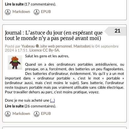
Lire la suite
(
17 commentaires
).
Markdown
EPUB
21
Journal
L’astuce du jour (en espérant que
tout le monde n’y a pas pensé avant moi)
Posté par
Ysabeau 🧶
(
site web personnel
,
Mastodon
)
le 04 septembre
2024 à 17:51
.
Licence CC By‑SA.
Salut les gens et les autres,
Quand on a des ordinateurs portables antédiluviens, ou
presque, on a, forcément, des batteries un peu flageolantes.
Des batteries d’ordinateur, évidemment. Vu qu’il y a un mot
important dans « ordinateur portable », c’est le mot « portable »
(ordinateur aussi, mais c’est moins le sujet). Sans batterie, l’ordinateur
reste toujours portable mais pas vraiment utilisable sans câble électrique.
Pour travailler dehors au parc, c’est moins pratique, voyez.
Donc je me suis acheté une
(…)
Lire la suite
(
26 commentaires
).
Markdown
EPUB