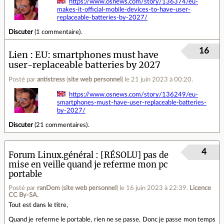
https://www.osnews.com/story/136374/eu-
makes-it-official-mobile-devices-to-have-user-
replaceable-batteries-by-2027/
Discuter
(
1 commentaire
).
16
Lien
EU: smartphones must have
user-replaceable batteries by 2027
Posté par
antistress
(
site web personnel
)
le 21 juin 2023 à 00:20
.
https://www.osnews.com/story/136249/eu-
smartphones-must-have-user-replaceable-batteries-
by-2027/
Discuter
(
21 commentaires
).
4
Forum Linux.général
[RÉSOLU] pas de
mise en veille quand je referme mon pc
portable
Posté par
ranDom
(
site web personnel
)
le 16 juin 2023 à 22:39
.
Licence
CC By‑SA.
Tout est dans le titre,
Quand je referme le portable, rien ne se passe. Donc je passe mon temps