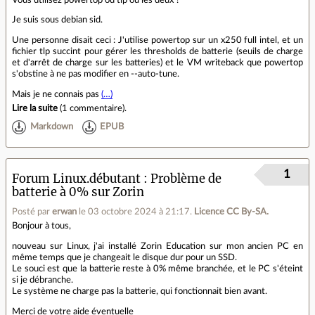
Je suis sous debian sid.
Une personne disait ceci : J'utilise powertop sur un x250 full intel, et un
fichier tlp succint pour gérer les thresholds de batterie (seuils de charge
et d'arrêt de charge sur les batteries) et le VM writeback que powertop
s'obstine à ne pas modifier en --auto-tune.
Mais je ne connais pas
(…)
Lire la suite
(
1 commentaire
).
Markdown
EPUB
1
Forum Linux.débutant
Problème de
batterie à 0% sur Zorin
Posté par
erwan
le 03 octobre 2024 à 21:17
.
Licence CC By‑SA.
Bonjour à tous,
nouveau sur Linux, j'ai installé Zorin Education sur mon ancien PC en
même temps que je changeait le disque dur pour un SSD.
Le souci est que la batterie reste à 0% même branchée, et le PC s'éteint
si je débranche.
Le système ne charge pas la batterie, qui fonctionnait bien avant.
Merci de votre aide éventuelle