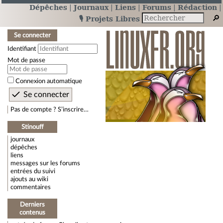
Dépêches
Journaux
Liens
Forums
Rédaction
🎙️ Projets Libres
Se connecter
Identifiant
Mot de passe
Connexion automatique
Pas de compte ? S’inscrire…
Stinouff
journaux
dépêches
liens
messages sur les forums
entrées du suivi
ajouts au wiki
commentaires
Derniers
contenus