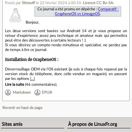
Posté par
Stinouff
le 22 février 2024 à 00:10
.
Licence CC By‑SA.
Ce journal a été promu en dépêche :
Comparatif :
GrapheneOS vs LineageOS
.
Bonjour,
Les deux versions sont basées sur Android 14 et je vous propose un
retour d'expérience assez peu technique et amateur mais qui permettra
peut-être des découvertes à certains lecteurs ! :)
Si vous désirez un compte-rendu minutieux et spécialisé, ne perdez pas
de temps à lire ce journal.
Installation de GrapheneOS :
Déverrouillage OEM via l'OS existant (je suis à chaque fois repassé par la
version stock du téléphone, donc celle vendue en magasin), en passant
par les options
(…)
Lire la suite
(
46 commentaires
).
Markdown
EPUB
Revenir en haut de page
Sites amis
À propos de LinuxFr.org