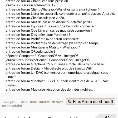
entrée de forum
Chapril est sous pression
journal
Avis sur un Framework 12
entrée de forum
Client Whatsapp Wasistlos sans smartphone ?
entrée de forum
Lister les appareils connectés à un point d'accès Android.
entrée de forum
Clé d'acquisition vidéo.
entrée de forum
Mot de passe de disque dur chiffré perdu.
entrée de forum
Équivalent Frameo / cadre photo connecté ?
entrée de forum
Que faire en cas de mauvaise connexion ?
entrée de forum
Des idées pour Yunohost ?
entrée de forum
Problème avec écran secondaire.
entrée de forum
Problèmes de démarrage (de temps en temps).
entrée de forum
Messagerie Matrix > Whatsapp ?
entrée de forum
QRcode...audio ?
dépêche
Comparatif : GrapheneOS vs LineageOS
journal
Retour d'expérience - GrapheneOS vs LineageOS
entrée de forum
GrapheneOS ou "usage simple" de la rom de base ?
entrée de forum
Debian - Ne détecte plus de réseaux WiFi.
entrée de forum
Un DAC (convertisseur numérique-analogique) sous
Linux ?
entrée de forum
Yunohost - Quel PC choisir entre ces deux-là ? + Vos
usages ?
entrée de forum
Mauvaise réception des données mobiles.
Flux Atom de Stinouff
Trier par :
date
note
intérêt
dernier
commentaire
41