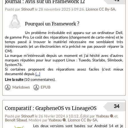
Journal
Avis sur un Framework 12
Posté par
Stinouff
le 28 novembre 2025 à 09:26
.
Licence CC By‑SA.
Pourquoi un Framework ?
Un problème irrésoluble est apparu sur un ordinateur Dell,
de gamme Pro. Le coût des réparations (changement de carte-mère) et le
temps passé à trouver le matériel nécessaire me semblaient très
inintéressants (et un électronicien m'a précisé ne pas pouvoir réparer la
CM).
La marque m'intéressait depuis un moment et j'ai hésité avec d'autres
marques réputées pour leur support Linux : Tuxedo, Starlabs, Slimbook,
System76.
Si certaines proposent des réparations assez faciles (c'est mieux
documenté depuis
(…)
Lire la suite
(
10 commentaires
).
Markdown
EPUB
34
Comparatif : GrapheneOS vs LineageOS
Posté par
Stinouff
le 26 février 2024 à 10:12
.
Édité par
Ysabeau 🧶
et
Benoît Sibaud
.
Modéré par
Ysabeau 🧶
.
Licence CC By‑SA.
Les deux versions sont basées sur Android 14 et je