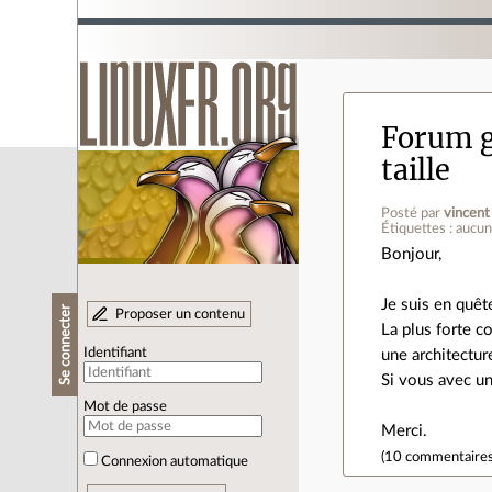
Forum g
taille
Posté par
vincen
Étiquettes : aucu
Bonjour,
Je suis en quêt
Se connecter
Proposer un contenu
La plus forte co
Identifiant
une architectur
Si vous avec un
Mot de passe
Merci.
(
10 commentaire
Connexion automatique