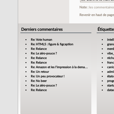
Note :
les commentaires 
Revenir en haut de pag
Derniers commentaires
Étiquette
Re: Vote human
intel
Re: HTML5 : figure & figcaption
gran
Re: Relance
merdi
Re: Le zéro-pouce ?
vibe
Re: Relance
réch
Re: Relance
fran
Re: Amazon et les l’impression à la demande
cani
Re: Un retour
admin
Re: Un peu provocateur !
états
Re: No beer
prog
Re: Le zéro-pouce ?
star
Re: Relance
data