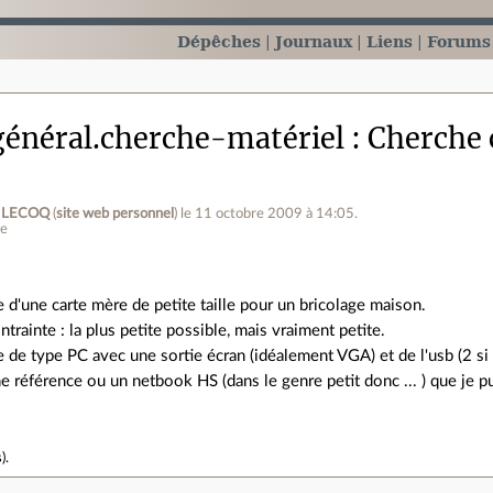
Dépêches
Journaux
Liens
Forums
énéral.cherche-matériel
Cherche 
t LECOQ
(
site web personnel
)
le 11 octobre 2009 à 14:05
.
ne
e d'une carte mère de petite taille pour un bricolage maison.
ntrainte : la plus petite possible, mais vraiment petite.
e de type PC avec une sortie écran (idéalement VGA) et de l'usb (2 si 
e référence ou un netbook HS (dans le genre petit donc ... ) que je pu
s
).