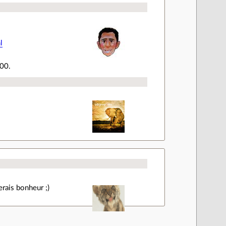
l
500.
erais bonheur ;)