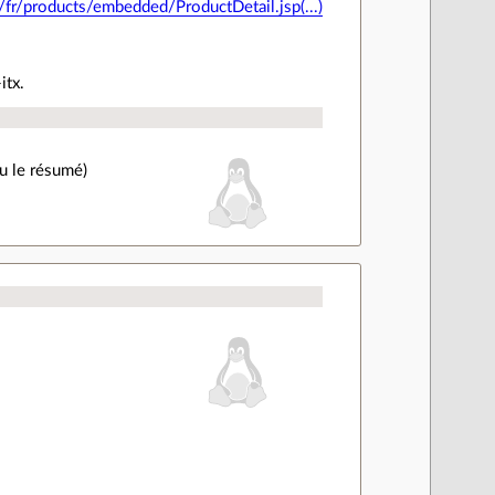
m/fr/products/embedded/ProductDetail.jsp(...)
itx.
lu le résumé)