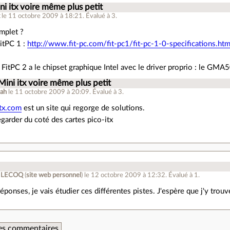
ni itx voire même plus petit
x
le 11 octobre 2009 à 18:21
.
Évalué à
3
.
mplet ?
itPC 1 :
http://www.fit-pc.com/fit-pc1/fit-pc-1-0-specifications.htm
 FitPC 2 a le chipset graphique Intel avec le driver proprio : le GMA
Mini itx voire même plus petit
yah
le 11 octobre 2009 à 20:09
.
Évalué à
3
.
itx.com
est un site qui regorge de solutions.
egarder du coté des cartes pico-itx
t LECOQ
(
site web personnel
)
le 12 octobre 2009 à 12:32
.
Évalué à
1
.
éponses, je vais étudier ces différentes pistes. J'espère que j'y trouv
 des commentaires