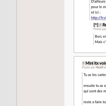
D'ailleurs
pour le 
et ici :
http://fr
[^]
#
R
Posté pa
Bon, en
Mais c'
#
Mini itx vo
Posté par
NeoX
l
Tu as les cart
ensuite tu as 
qui sont des m
reste a faire 