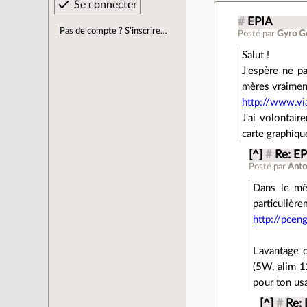
#
EPIA
Pas de compte ? S’inscrire…
Posté par
Gyro Ge
Salut !
J'espère ne p
mères vraiment
http://www.vi
J'ai volontai
carte graphiqu
[^]
#
Re: E
Posté par
Anto
Dans le mêm
particul
http://pcen
L'avantage 
(5W, alim 1
pour ton usa
[^]
#
Re: