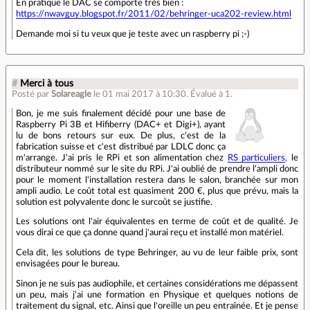
En pratique le DAC se comporte très bien :
https://nwavguy.blogspot.fr/2011/02/behringer-uca202-review.html
Demande moi si tu veux que je teste avec un raspberry pi ;-)
#
Merci à tous
Posté par
Solareagle
le 01 mai 2017 à 10:30
.
Évalué à
1
.
Bon, je me suis finalement décidé pour une base de
Raspberry Pi 3B et Hifiberry (DAC+ et Digi+), ayant
lu de bons retours sur eux. De plus, c'est de la
fabrication suisse et c'est distribué par LDLC donc ça
m'arrange. J'ai pris le RPi et son alimentation chez
RS particuliers
, le
distributeur nommé sur le site du RPi. J'ai oublié de prendre l'ampli donc
pour le moment l'installation restera dans le salon, branchée sur mon
ampli audio. Le coût total est quasiment 200 €, plus que prévu, mais la
solution est polyvalente donc le surcoût se justifie.
Les solutions ont l'air équivalentes en terme de coût et de qualité. Je
vous dirai ce que ça donne quand j'aurai reçu et installé mon matériel.
Cela dit, les solutions de type Behringer, au vu de leur faible prix, sont
envisagées pour le bureau.
Sinon je ne suis pas audiophile, et certaines considérations me dépassent
un peu, mais j'ai une formation en Physique et quelques notions de
traitement du signal, etc. Ainsi que l'oreille un peu entraînée. Et je pense