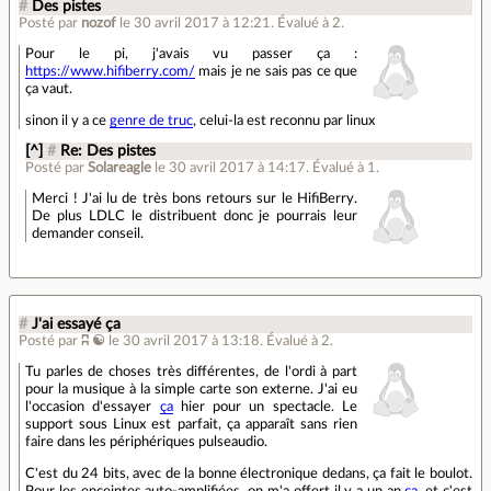
#
Des pistes
Posté par
nozof
le 30 avril 2017 à 12:21
.
Évalué à
2
.
Pour le pi, j'avais vu passer ça :
https://www.hifiberry.com/
mais je ne sais pas ce que
ça vaut.
sinon il y a ce
genre de truc
, celui-la est reconnu par linux
[^]
#
Re: Des pistes
Posté par
Solareagle
le 30 avril 2017 à 14:17
.
Évalué à
1
.
Merci ! J'ai lu de très bons retours sur le HifiBerry.
De plus LDLC le distribuent donc je pourrais leur
demander conseil.
#
J'ai essayé ça
Posté par
ʭ ☯
le 30 avril 2017 à 13:18
.
Évalué à
2
.
Tu parles de choses très différentes, de l'ordi à part
pour la musique à la simple carte son externe. J'ai eu
l'occasion d'essayer
ça
hier pour un spectacle. Le
support sous Linux est parfait, ça apparaît sans rien
faire dans les périphériques pulseaudio.
C'est du 24 bits, avec de la bonne électronique dedans, ça fait le boulot.