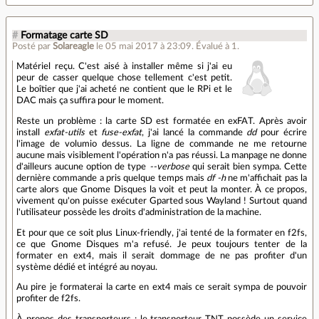
#
Formatage carte SD
Posté par
Solareagle
le 05 mai 2017 à 23:09
.
Évalué à
1
.
Matériel reçu. C'est aisé à installer même si j'ai eu
peur de casser quelque chose tellement c'est petit.
Le boîtier que j'ai acheté ne contient que le RPi et le
DAC mais ça suffira pour le moment.
Reste un problème : la carte SD est formatée en exFAT. Après avoir
install
exfat-utils
et
fuse-exfat
, j'ai lancé la commande
dd
pour écrire
l'image de volumio dessus. La ligne de commande ne me retourne
aucune mais visiblement l'opération n'a pas réussi. La manpage ne donne
d'ailleurs aucune option de type
--verbose
qui serait bien sympa. Cette
dernière commande a pris quelque temps mais
df -h
ne m'affichait pas la
carte alors que Gnome Disques la voit et peut la monter. À ce propos,
vivement qu'on puisse exécuter Gparted sous Wayland ! Surtout quand
l'utilisateur possède les droits d'administration de la machine.
Et pour que ce soit plus Linux-friendly, j'ai tenté de la formater en f2fs,
ce que Gnome Disques m'a refusé. Je peux toujours tenter de la
formater en ext4, mais il serait dommage de ne pas profiter d'un
système dédié et intégré au noyau.
Au pire je formaterai la carte en ext4 mais ce serait sympa de pouvoir
profiter de f2fs.