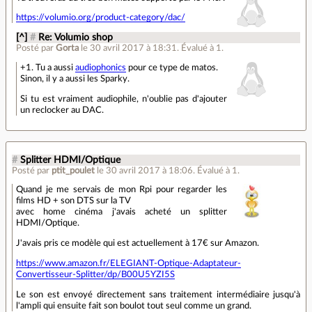
https://volumio.org/product-category/dac/
[^]
#
Re: Volumio shop
Posté par
Gorta
le 30 avril 2017 à 18:31
.
Évalué à
1
.
+1. Tu a aussi
audiophonics
pour ce type de matos.
Sinon, il y a aussi les Sparky.
Si tu est vraiment audiophile, n'oublie pas d'ajouter
un reclocker au DAC.
#
Splitter HDMI/Optique
Posté par
ptit_poulet
le 30 avril 2017 à 18:06
.
Évalué à
1
.
Quand je me servais de mon Rpi pour regarder les
films HD + son DTS sur la TV
avec home cinéma j'avais acheté un splitter
HDMI/Optique.
J'avais pris ce modèle qui est actuellement à 17€ sur Amazon.
https://www.amazon.fr/ELEGIANT-Optique-Adaptateur-
Convertisseur-Splitter/dp/B00U5YZI5S
Le son est envoyé directement sans traitement intermédiaire jusqu'à
l'ampli qui ensuite fait son boulot tout seul comme un grand.