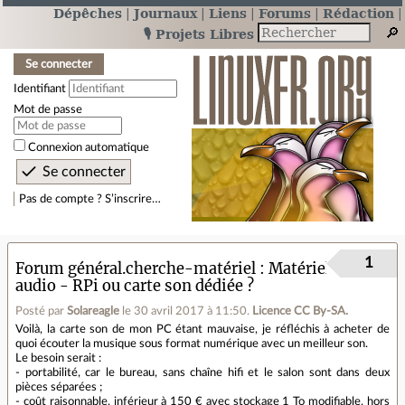
Dépêches
Journaux
Liens
Forums
Rédaction
🎙️ Projets Libres
Se connecter
Identifiant
Mot de passe
Connexion automatique
Pas de compte ? S’inscrire…
1
Forum général.cherche-matériel
Matériel
audio - RPi ou carte son dédiée ?
Posté par
Solareagle
le 30 avril 2017 à 11:50
.
Licence CC By‑SA.
Voilà, la carte son de mon PC étant mauvaise, je réfléchis à acheter de
quoi écouter la musique sous format numérique avec un meilleur son.
Le besoin serait :
- portabilité, car le bureau, sans chaîne hifi et le salon sont dans deux
pièces séparées ;
- coût raisonnable, inférieur à 150 € avec stockage 1 To modifiable, hors