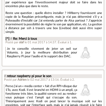
par expérience que l'investissement majeur doit se faire dans les
enceintes plus que dans le reste.
Reste une question : quelle distro installer ? Hifiberry fournissent une
copie de la Raspbian préconfigurée, mais je n'ai pas déterminé s'il y a
Pulseaudio d'installé car j'ai entendu parler de Alsa partout ? J'apprécie
énormément la possibilité de régler le son par application, etc. La gestion
à distance par ssh à travers une box (Livebox) doit aussi être super
simple.
[^]
#
Re: Merci à tous
Posté par
olaf
le 01 mai 2017 à 14:37
.
Évalué à
1
.
Je te conseille vivement de jeter un oeil sur
Volumio, à jour la meilleure distribution pour
Raspberry Pi pour l'audio et le support des DAC.
#
retour raspberry pi pour le son
Posté par
Adrien
le 02 mai 2017 à 13:16
.
Évalué à
2
.
Perso j'ai un « media center » fait d'un RPI+disque dur
1To, avec Kodi. Il est branché en HDMI à un ampli, ça
fonctionne très bien, la qualité sonore est au rendez-
vous puisque c'est l'ampli qui s'occupe du son.
Théoriquement avec Kodi on peut lancer la musique soit sur les
enceintes, soit par l'interface web, mais je n'ai jamais réussit à le faire