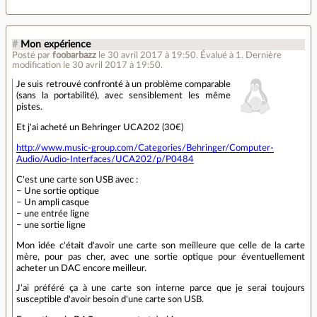
#
Mon expérience
Posté par
foobarbazz
le 30 avril 2017 à 19:50
.
Évalué à
1
.
Dernière
modification le 30 avril 2017 à 19:50.
Je suis retrouvé confronté à un problème comparable
(sans la portabilité), avec sensiblement les même
pistes.
Et j'ai acheté un Behringer UCA202 (30€)
http://www.music-group.com/Categories/Behringer/Computer-
Audio/Audio-Interfaces/UCA202/p/P0484
C'est une carte son USB avec :
− Une sortie optique
− Un ampli casque
− une entrée ligne
− une sortie ligne
Mon idée c'était d'avoir une carte son meilleure que celle de la carte
mère, pour pas cher, avec une sortie optique pour éventuellement
acheter un DAC encore meilleur.
J'ai préféré ça à une carte son interne parce que je serai toujours
susceptible d'avoir besoin d'une carte son USB.