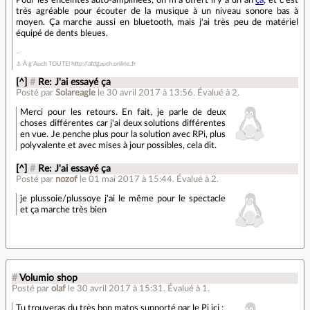
Pour les enceintes auto-amplifiées, on m'a offert il y a un an
ça
, et c'est
très agréable pour écouter de la musique à un niveau sonore bas à
moyen. Ça marche aussi en bluetooth, mais j'ai très peu de matériel
équipé de dents bleues.
⚓ À g'Auch TOUTE! http://afdgauch.online.fr
[^]
#
Re: J'ai essayé ça
Posté par
Solareagle
le 30 avril 2017 à 13:56
.
Évalué à
2
.
Merci pour les retours. En fait, je parle de deux
choses différentes car j'ai deux solutions différentes
en vue. Je penche plus pour la solution avec RPi, plus
polyvalente et avec mises à jour possibles, cela dit.
[^]
#
Re: J'ai essayé ça
Posté par
nozof
le 01 mai 2017 à 15:44
.
Évalué à
2
.
je plussoie/plussoye j'ai le même pour le spectacle
et ça marche très bien
#
Volumio shop
Posté par
olaf
le 30 avril 2017 à 15:31
.
Évalué à
1
.
Tu trouveras du très bon matos supporté par le Pi ici :