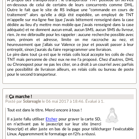
À propos des transporteurs : le transporteur TNT possède un service
en-dessous de celui de certains de leurs concurrents comme DHL.
Outre le fait que le site de RS indique une "commande en cours de
traitement" alors qu'elle a déjà été expédiée, un employé de TNT
m'appelle sur ma ligne fixe (que j'avais bêtement renseigné dans la case
dédiée au lieu d'y mettre mon mobile que j'avais renseigné dans la case
adéquate) et ne donnent aucun email, aucun SMS, aucun SMS du livreur,
rien. Je me débrouille pour les rappeler : aucune recherche possible avec
nom, prénom et adresse, limite on me raccroche au nez, et
heureusement que j'allais sur Valence ce jour et pouvait passer à leur
entrepôt, sinon j'aurais du faire reprogrammer une livraison.
Le pire dans tout ça est que le relais colis local accepte les colis de chez
TNT mais personne de chez eux ne me l'a proposé. Chez d'autres, DHL
ou Chronopost pour ne pas les citer, on a droit à un courriel avec parfois
une possibilité de livraison ailleurs, en relais colis ou bureau de poste
pour le second transporteur.
#
Ça marche !
Posté par
Solareagle
le 06 mai 2017 à 18:46
.
Évalué à
1
.
Tout est dans le titre. Merci encore à tous !
Il a juste fallu utiliser
Etcher
pour graver la carte SD,
en n'activant pas le javascript sur leur site (merci
Noscript) et aller juste en bas de la page pour télécharger l'exécutable
Linux. Apparemment le formatage en f2fs a réussi.