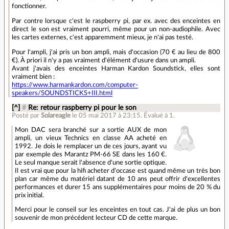
fonctionner.
Par contre lorsque c'est le raspberry pi, par ex. avec des enceintes en
direct le son est vraiment pourri, même pour un non-audiophile. Avec
les cartes externes, c'est apparemment mieux, je n'ai pas testé.
Pour l'ampli, j'ai pris un bon ampli, mais d'occasion (70 € au lieu de 800
€). À priori il n'y a pas vraiment d'élément d'usure dans un ampli.
Avant j'avais des enceintes Harman Kardon Soundstick, elles sont
vraiment bien :
https://www.harmankardon.com/computer-
speakers/SOUNDSTICKS+III.html
[^]
#
Re: retour raspberry pi pour le son
Posté par
Solareagle
le 05 mai 2017 à 23:15
.
Évalué à
1
.
Mon DAC sera branché sur a sortie AUX de mon
ampli, un vieux Technics en classe AA acheté en
1992. Je dois le remplacer un de ces jours, ayant vu
par exemple des Marantz PM-66 SE dans les 160 €.
Le seul manque serait l'absence d'une sortie optique.
Il est vrai que pour la hifi acheter d'occase est quand même un très bon
plan car même du matériel datant de 10 ans peut offrir d'excellentes
performances et durer 15 ans supplémentaires pour moins de 20 % du
prix initial.
Merci pour le conseil sur les enceintes en tout cas. J'ai de plus un bon
souvenir de mon précédent lecteur CD de cette marque.