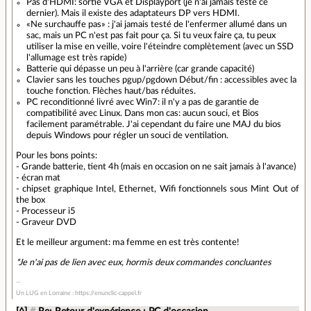
Pas d'HDMI: sortie VGA et Displayport (je n'ai jamais testé ce
dernier). Mais il existe des adaptateurs DP vers HDMI.
«Ne surchauffe pas» : j'ai jamais testé de l'enfermer allumé dans un
sac, mais un PC n'est pas fait pour ça. Si tu veux faire ça, tu peux
utiliser la mise en veille, voire l'éteindre complètement (avec un SSD
l'allumage est très rapide)
Batterie qui dépasse un peu à l'arrière (car grande capacité)
Clavier sans les touches pgup/pgdown Début/fin : accessibles avec la
touche fonction. Flèches haut/bas réduites.
PC reconditionné livré avec Win7: il n'y a pas de garantie de
compatibilité avec Linux. Dans mon cas: aucun souci, et Bios
facilement paramétrable. J'ai cependant du faire une MAJ du bios
depuis Windows pour régler un souci de ventilation.
Pour les bons points:
- Grande batterie, tient 4h (mais en occasion on ne sait jamais à l'avance)
- écran mat
- chipset graphique Intel, Ethernet, Wifi fonctionnels sous Mint Out of
the box
- Processeur i5
- Graveur DVD
Et le meilleur argument: ma femme en est très contente!
*Je n'ai pas de lien avec eux, hormis deux commandes concluantes
Un LUG en Lorraine : https://enunclic-cappel.fr