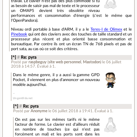
travail. Le clavier n'est pas des plus commode si tu
as besoin de saisir pas mal de texte et le processeur
un OMAP5 devient très obsolète niveau
performances et consommation d'énergie (c'est le même que
l'OpenPandora).
Niveau ordi portable à base d'ARM, il y a le
Teres-I de Olimex
et le
Pinebook
qui ont des claviers avec des touches de taille standard et un
processeur plus récent et plus orienté basse consommation et
bureautique. Par contre ils ont un écran TN de 768 pixels et pas de
port sata, au cas où ce soit des critères.
[^]
#
Re: pyra
Posté par
raspbeguy
(
site web personnel
,
Mastodon
)
le 06 juillet
2018 à 14:57
.
Évalué à
1
.
Dans le même genre, il y a aussi la gamme GPD
Pocket, il viennent en plus d'annoncer un nouveau
modèle aujourd'hui.
Un gentil du net
[^]
#
Re: pyra
Posté par
Anonyme
le 06 juillet 2018 à 19:41
.
Évalué à
1
.
On est pas sur les mêmes tarifs ni le même
facteur de forme. Le clavier est d'ailleurs réduit
en nombre de touches (ce qui n'est pas
forcément un mal) et les ports sont dans les