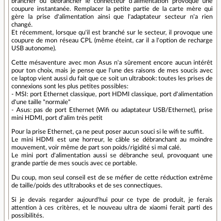
brancher ou débrancher le connecteur d'alimentation provoque une
coupure instantanée. Remplacer la petite partie de la carte mère qui
gère la prise d'alimentation ainsi que l'adaptateur secteur n'a rien
changé.
Et récemment, lorsque qu'il est branché sur le secteur, il provoque une
coupure de mon réseau CPL (même éteint, car il a l'option de recharge
USB autonome).
Cette mésaventure avec mon Asus n'a sûrement encore aucun intérêt
pour ton choix, mais je pense que l'une des raisons de mes soucis avec
ce laptop vient aussi du fait que ce soit un ultrabook: toutes les prises de
connexions sont les plus petites possibles:
- MSI: port Ethernet classique, port HDMI classique, port d'alimentation
d'une taille "normale"
- Asus: pas de port Ethernet (Wifi ou adaptateur USB/Ethernet), prise
mini HDMI, port d'alim très petit
Pour la prise Ethernet, ça ne peut poser aucun souci si le wifi te suffit.
Le mini HDMI est une horreur, le câble se débranchant au moindre
mouvement, voir même de part son poids/rigidité si mal calé.
Le mini port d'alimentation aussi se débranche seul, provoquant une
grande partie de mes soucis avec ce portable.
Du coup, mon seul conseil est de se méfier de cette réduction extrême
de taille/poids des utltrabooks et de ses connectiques.
Si je devais regarder aujourd'hui pour ce type de produit, je ferais
attention à ces critères, et le nouveau ultra de xiaomi ferait parti des
possibilités.