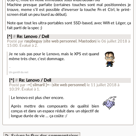
Machine presque parfaite (certaines touches sont mal positionnées je
trouve, meme s'il est possible d'inverser la touche Fn et Ctrl, le print-
screen était un peu lourd au début).
Note que tout les ultra-portables sont SSD-based, avec Wifi et Léger, ça
fait parti de la spec ;)
[^]
#
Re: Lenovo / Dell
Posté par
raspbeguy
(
site web personnel
,
Mastodon
)
le 06 juillet 2018 à
15:00
.
Évalué à
2
.
Je ne sais pas pour le Lenovo, mais le XPS est quand
même très cher, c'est dommage.
Un gentil du net
[^]
#
Re: Lenovo / Dell
Posté par
-=[ silmaril ]=-
(
site web personnel
)
le 11 juillet 2018 à
10:39
.
Évalué à
1
.
Le lenovo est plus cher encore.
Après mettre des composants de qualité bien
conçus et dans un espace réduit dans un objectif de
longue durée de vie … ça coûte :/