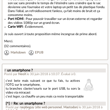
son sac sans prendre le temps de l'éteindre sans craindre que le sac
devienne une fournaise et votre laptop un petit tas de plastique fondu.
Dans l'idéal, un refroidissement fanless, ça fait moins de bruit et ça
consomme moins.
Port HDMI
: Pour pouvoir travailler sur un écran externe et regarder
des vidéos 1080p sur un grand écran.
Carte WiFi
: Évidemment.
Je suis ouvert à toute proposition même incongrue de prime abord.
Merci.
(
32 commentaires
).
Markdown
EPUB
#
un smartphone ?
Posté par
NeoX
le 30 juin 2018 à 10:37
.
Évalué à
0
.
c'est bete mais suivant ce que tu fais, tu actives
l'OTG sur le smartphone,
tu branches clavier/souris sur le port USB, tu sors la
video via miracast
c'est leger, ca chauffe un peu mais ca reste transportable
[^]
#
Re: un smartphone ?
Posté par
raspbeguy
(
site web personnel
,
Mastodon
)
le 30 juin 2018 à