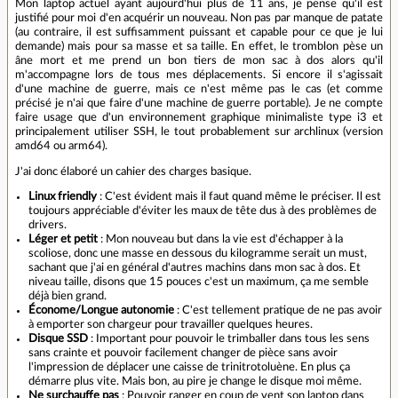
Mon laptop actuel ayant aujourd'hui plus de 11 ans, je pense qu'il est
justifié pour moi d'en acquérir un nouveau. Non pas par manque de patate
(au contraire, il est suffisamment puissant et capable pour ce que je lui
demande) mais pour sa masse et sa taille. En effet, le tromblon pèse un
âne mort et me prend un bon tiers de mon sac à dos alors qu'il
m'accompagne lors de tous mes déplacements. Si encore il s'agissait
d'une machine de guerre, mais ce n'est même pas le cas (et comme
précisé je n'ai que faire d'une machine de guerre portable). Je ne compte
faire usage que d'un environnement graphique minimaliste type i3 et
principalement utiliser SSH, le tout probablement sur archlinux (version
amd64 ou arm64).
J'ai donc élaboré un cahier des charges basique.
Linux friendly
: C'est évident mais il faut quand même le préciser. Il est
toujours appréciable d'éviter les maux de tête dus à des problèmes de
drivers.
Léger et petit
: Mon nouveau but dans la vie est d'échapper à la
scoliose, donc une masse en dessous du kilogramme serait un must,
sachant que j'ai en général d'autres machins dans mon sac à dos. Et
niveau taille, disons que 15 pouces c'est un maximum, ça me semble
déjà bien grand.
Économe/Longue autonomie
: C'est tellement pratique de ne pas avoir
à emporter son chargeur pour travailler quelques heures.
Disque SSD
: Important pour pouvoir le trimballer dans tous les sens
sans crainte et pouvoir facilement changer de pièce sans avoir
l'impression de déplacer une caisse de trinitrotoluène. En plus ça
démarre plus vite. Mais bon, au pire je change le disque moi même.
Ne surchauffe pas
: Pouvoir ranger en coup de vent son laptop dans