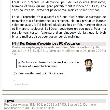
C'est sûr qu'après je demande peu de ressources (awesome,
terminal et vaapi qui me gère parfaitement la vidéo en 1080p). Les
sites bourrés de JavaScript passent mal, mais ça ne me sert pas.
Le seul reproche c'est qu'après 4,5 ans d'utilisation le plastique de
mauvaise qualité commence à s'arracher… (je suis pas un utilisateur
soigneux aussi, je l'ai balancé plusieurs fois en l'air, marcher dessus
et il marche toujours). Et l'écran peut-être un peu petit. Pour ma
part je vais tester l'aventure d'un pinebook du fait que le blob
binaire mali est dispo pour passer sur du mainline.
[^]
#
Re: Retour d'expérience : PC d'occasion
Posté par
raspbeguy
(
site web personnel
,
Mastodon
)
le 06 juillet
2018 à 14:55
.
Évalué à
1
.
Dernière modification le 06 juillet 2018 à
14:55.
je l'ai balancé plusieurs fois en l'air, marcher
dessus et il marche toujours
Ça c'est un élément qui m'intéresse :)
Un gentil du net
#
pyra
Posté par
wismerhill
le 30 juin 2018 à 14:05
.
Évalué à
2
.
Dernière
modification le 30 juin 2018 à 14:05.