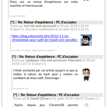
Donc oui, un retour d'expérience sur cette
machine m'intéresserait.
Un gentil du net
[^]
#
Re: Retour d'expérience : PC d'occasion
Posté par
ted
(
site web personnel
)
le 30 juin 2018 à 22:49
.
Évalué à
1
.
Dernière modification le 24 août 2019 à 16:35.
https://blog.seboss666.info/2016/11/un-
chromebook-pour-outil-de-travail-cest-possible/
Un LUG en Lorraine : https://enunclic-cappel.fr
[^]
#
Re: Retour d'expérience : PC d'occasion
Posté par
raspbeguy
(
site web personnel
,
Mastodon
)
le 30 juin
2018 à 23:53
.
Évalué à
1
.
J'étais enchanté par cet article jusqu'à ce que je
réalise la nature du hack pour y mettre un
semblant de linux natif. Dommage !
Un gentil du net
[^]
#
Re: Retour d'expérience : PC d'occasion
Posté par
R. Danell Olivaw
le 01 juillet 2018 à 08:37
.
Évalué à
1
.
Après, depuis peu, ChromeOS permet