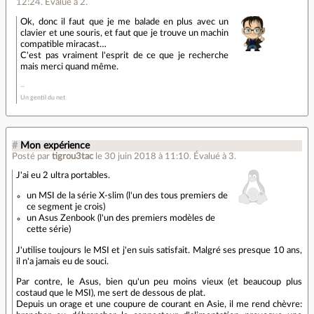
12:24
.
Évalué à
2
.
Ok, donc il faut que je me balade en plus avec un
clavier et une souris, et faut que je trouve un machin
compatible miracast…
C'est pas vraiment l'esprit de ce que je recherche
mais merci quand même.
Un gentil du net
#
Mon expérience
Posté par
tigrou3tac
le 30 juin 2018 à 11:10
.
Évalué à
3
.
J'ai eu 2 ultra portables.
un MSI de la série X-slim (l'un des tous premiers de
ce segment je crois)
un Asus Zenbook (l'un des premiers modèles de
cette série)
J'utilise toujours le MSI et j'en suis satisfait. Malgré ses presque 10 ans,
il n'a jamais eu de souci.
Par contre, le Asus, bien qu'un peu moins vieux (et beaucoup plus
costaud que le MSI), me sert de dessous de plat.
Depuis un orage et une coupure de courant en Asie, il me rend chèvre: