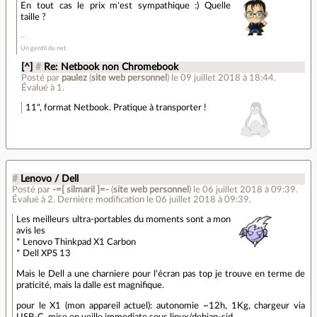
En tout cas le prix m'est sympathique :) Quelle
taille ?
Un gentil du net
[^]
#
Re: Netbook non Chromebook
Posté par
paulez
(
site web personnel
)
le 09 juillet 2018 à 18:44
.
Évalué à
1
.
11", format Netbook. Pratique à transporter !
#
Lenovo / Dell
Posté par
-=[ silmaril ]=-
(
site web personnel
)
le 06 juillet 2018 à 09:39
.
Évalué à
2
.
Dernière modification le 06 juillet 2018 à 09:39.
Les meilleurs ultra-portables du moments sont a mon
avis les
* Lenovo Thinkpad X1 Carbon
* Dell XPS 13
Mais le Dell a une charniere pour l'écran pas top je trouve en terme de
praticité, mais la dalle est magnifique.
pour le X1 (mon appareil actuel): autonomie ~12h, 1Kg, chargeur via
USB-C, mise en veille immediate sous linux/debian-sid