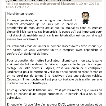
[^]
#
Re: Retour d'expérience : PC d'occasion
Posté par
raspbeguy
(
site web personnel
,
Mastodon
)
le 30 juin 2018 à
13:46
.
Évalué à
2
.
Merci de ton retour.
En règle générale, je ne rechigne pas devant du
matériel d'occasion (je ne suis pas le premier
propriétaire de mon laptop actuel que j'ai trouvé au fond du grenier
d'un ami). Mais dans ce cas bien précis, je pense qu'il est important pour
moi d'avoir du matériel neuf, car la miniaturisation est un domaine qui
avance très rapidement.
J'ai vraiment envie de limiter le nombre d'accessoires avec lesquels je
me balade. Je veux vraiment un truc compact, avec cependant le
confort d'un clavier et de linux.
Pour la question de mettre l'ordinateur allumé dans mon sac, je parle
vraiment du fait de devoir le faire en urgence, le temps de changer
d'étage, de salle serveur… Après, c'est vrai qu'on peut configurer
l'ordinateur pour le mettre en veille tout seul quand on rabat l'écran et
on ne perd pas de temps à le réactiver, c'est une solution valable.
Cependant il n'empêche qu'il est plus confortable de travailler sur une
machine qui ne surchauffe pas.
En ce qui concerne la batterie, 4h… c'est pas vraiment ce que j'avais en
tête en parlant d'une longue autonomie. Je pensais plus à 8h ou 9h
voire plus.
En outre je n'ai que faire d'un graveur DVD, ça prends de la place et du