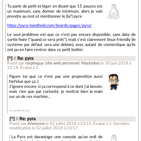
Tu parle de petit et léger en disant que 15 pouces est
un maximum, sans donner de minimum, alors je vais
prendre au mot et mentionner le (la?) pyra
https://pyra-handheld.com/boards/pages/pyra/
Le seul problème est que ce n'est pas encore disponible, sans date de
sortie fixée ("quand ce sera prêt"), mais c'est clairement linux-friendly (le
système par défaut sera une debian), avec autant de connectique qu'ils
ont pu en faire rentrer dans ce petit boitier.
[^]
#
Re: pyra
Posté par
raspbeguy
(
site web personnel
,
Mastodon
)
le 30 juin 2018 à
22:18
.
Évalué à
1
.
Figure toi que ce n'est pas une proposition aussi
farfelue que ça :)
J'ignore encore si ça correspond à ce dont j'ai besoin,
mais rien que par curiosité, je mettrai bien la main
sur un de ces machins…
Un gentil du net
[^]
#
Re: pyra
Posté par
Anonyme
le 02 juillet 2018 à 23:53
.
Évalué à
1
.
Dernière
modification le 02 juillet 2018 à 23:57.
La Pyra est davantage une console qu'un ordi de