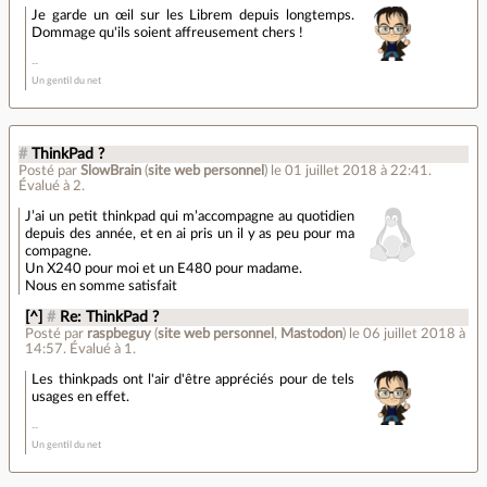
Je garde un œil sur les Librem depuis longtemps.
Dommage qu'ils soient affreusement chers !
Un gentil du net
#
ThinkPad ?
Posté par
SlowBrain
(
site web personnel
)
le 01 juillet 2018 à 22:41
.
Évalué à
2
.
J’ai un petit thinkpad qui m’accompagne au quotidien
depuis des année, et en ai pris un il y as peu pour ma
compagne.
Un X240 pour moi et un E480 pour madame.
Nous en somme satisfait
[^]
#
Re: ThinkPad ?
Posté par
raspbeguy
(
site web personnel
,
Mastodon
)
le 06 juillet 2018 à
14:57
.
Évalué à
1
.
Les thinkpads ont l'air d'être appréciés pour de tels
usages en effet.
Un gentil du net