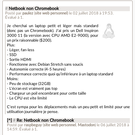
#
Netbook non Chromebook
Posté par
paulez
(
site web personnel
)
le 02 juillet 2018 à 19:53
.
Évalué à
1
.
Je cherchai un laptop petit et léger mais standard
(donc pas un Chromebook). J'ai pris un Dell Inspiron
3000 11 (la version avec CPU AMD E2-9000), pour
un prix raisonnable ($200).
Plus:
- Léger, fan-less
- SSD
- Sortie HDMI
- Fonctionne avec Debian Stretch sans soucis
- Autonomie correcte (4-5 heures)
- Performance correcte quoi qu’inférieure à un laptop standard
Moins:
- Peu de stockage (32GB)
- L'écran est vraiment pas top
- Chargeur un poil encombrant pour cette taille
- Le CPU est vite limité
C'est sympa pour les déplacements mais un peu petit et limité pour une
utilisation journalière je pense.
[^]
#
Re: Netbook non Chromebook
Posté par
raspbeguy
(
site web personnel
,
Mastodon
)
le 06 juillet 2018 à
14:59
.
Évalué à
1
.