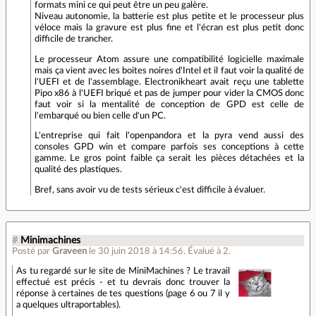
formats mini ce qui peut être un peu galère.
Niveau autonomie, la batterie est plus petite et le processeur plus
véloce mais la gravure est plus fine et l'écran est plus petit donc
difficile de trancher.
Le processeur Atom assure une compatibilité logicielle maximale
mais ça vient avec les boites noires d'Intel et il faut voir la qualité de
l'UEFI et de l'assemblage. Electronikheart avait reçu une tablette
Pipo x86 à l'UEFI briqué et pas de jumper pour vider la CMOS donc
faut voir si la mentalité de conception de GPD est celle de
l'embarqué ou bien celle d'un PC.
L'entreprise qui fait l'openpandora et la pyra vend aussi des
consoles GPD win et compare parfois ses conceptions à cette
gamme. Le gros point faible ça serait les pièces détachées et la
qualité des plastiques.
Bref, sans avoir vu de tests sérieux c'est difficile à évaluer.
#
Minimachines
Posté par
Graveen
le 30 juin 2018 à 14:56
.
Évalué à
2
.
As tu regardé sur le site de MiniMachines ? Le travail
effectué est précis - et tu devrais donc trouver la
réponse à certaines de tes questions (page 6 ou 7 il y
a quelques ultraportables).