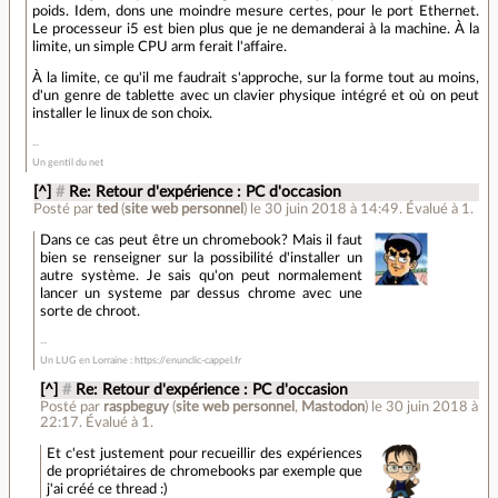
poids. Idem, dons une moindre mesure certes, pour le port Ethernet.
Le processeur i5 est bien plus que je ne demanderai à la machine. À la
limite, un simple CPU arm ferait l'affaire.
À la limite, ce qu'il me faudrait s'approche, sur la forme tout au moins,
d'un genre de tablette avec un clavier physique intégré et où on peut
installer le linux de son choix.
Un gentil du net
[^]
#
Re: Retour d'expérience : PC d'occasion
Posté par
ted
(
site web personnel
)
le 30 juin 2018 à 14:49
.
Évalué à
1
.
Dans ce cas peut être un chromebook? Mais il faut
bien se renseigner sur la possibilité d'installer un
autre système. Je sais qu'on peut normalement
lancer un systeme par dessus chrome avec une
sorte de chroot.
Un LUG en Lorraine : https://enunclic-cappel.fr
[^]
#
Re: Retour d'expérience : PC d'occasion
Posté par
raspbeguy
(
site web personnel
,
Mastodon
)
le 30 juin 2018 à
22:17
.
Évalué à
1
.
Et c'est justement pour recueillir des expériences
de propriétaires de chromebooks par exemple que
j'ai créé ce thread :)