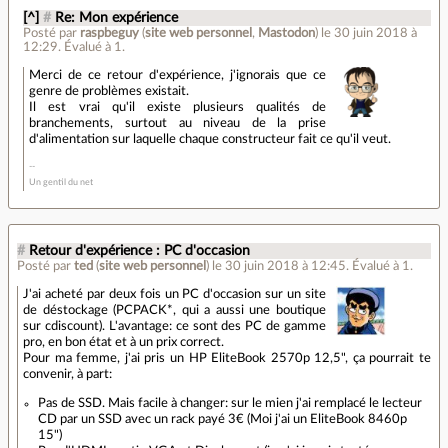
[^]
#
Re: Mon expérience
Posté par
raspbeguy
(
site web personnel
,
Mastodon
)
le 30 juin 2018 à
12:29
.
Évalué à
1
.
Merci de ce retour d'expérience, j'ignorais que ce
genre de problèmes existait.
Il est vrai qu'il existe plusieurs qualités de
branchements, surtout au niveau de la prise
d'alimentation sur laquelle chaque constructeur fait ce qu'il veut.
Un gentil du net
#
Retour d'expérience : PC d'occasion
Posté par
ted
(
site web personnel
)
le 30 juin 2018 à 12:45
.
Évalué à
1
.
J'ai acheté par deux fois un PC d'occasion sur un site
de déstockage (PCPACK*, qui a aussi une boutique
sur cdiscount). L'avantage: ce sont des PC de gamme
pro, en bon état et à un prix correct.
Pour ma femme, j'ai pris un HP EliteBook 2570p 12,5", ça pourrait te
convenir, à part:
Pas de SSD. Mais facile à changer: sur le mien j'ai remplacé le lecteur
CD par un SSD avec un rack payé 3€ (Moi j'ai un EliteBook 8460p
15")