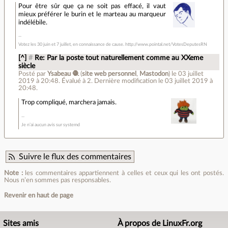
Pour être sûr que ça ne soit pas effacé, il vaut
mieux préférer le burin et le marteau au marqueur
indélébile.
Votez les 30 juin et 7 juillet, en connaissance de cause. http://www.pointal.net/VotesDeputesRN
[^]
#
Re: Par la poste tout naturellement comme au XXeme
siècle
Posté par
Ysabeau 🧶
(
site web personnel
,
Mastodon
)
le 03 juillet
2019 à 20:48
.
Évalué à
2
.
Dernière modification le 03 juillet 2019 à
20:48.
Trop compliqué, marchera jamais.
Je n’ai aucun avis sur systemd
Suivre le flux des commentaires
Note :
les commentaires appartiennent à celles et ceux qui les ont postés.
Nous n’en sommes pas responsables.
Revenir en haut de page
Sites amis
À propos de LinuxFr.org