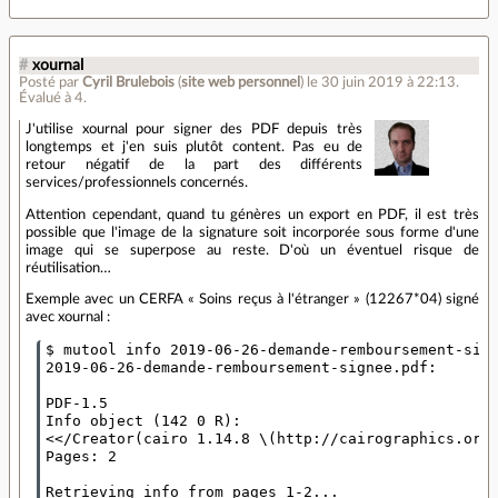
#
xournal
Posté par
Cyril Brulebois
(
site web personnel
)
le 30 juin 2019 à 22:13
.
Évalué à
4
.
J'utilise xournal pour signer des PDF depuis très
longtemps et j'en suis plutôt content. Pas eu de
retour négatif de la part des différents
services/professionnels concernés.
Attention cependant, quand tu génères un export en PDF, il est très
possible que l'image de la signature soit incorporée sous forme d'une
image qui se superpose au reste. D'où un éventuel risque de
réutilisation…
Exemple avec un CERFA « Soins reçus à l'étranger » (12267*04) signé
avec xournal :
$ mutool info 2019-06-26-demande-remboursement-sign
2019-06-26-demande-remboursement-signee.pdf:

PDF-1.5

Info object (142 0 R):

<</Creator(cairo 1.14.8 \(http://cairographics.org\
Pages: 2

Retrieving info from pages 1-2...
