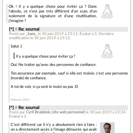
Ok ! Il y a quelque chose pour éviter ça ? Dans
l'absolu, ce n'est pas très différent d'un scan, d'un
isolement de la signature et d'une réutilisation,
j'imagine ?
[^]
#
Re: xournal
Posté par
_kaos_
le 30 juin 2019 à 23:12
.
Évalué à
3
.
Dernière
modification le 30 juin 2019 à 23:12.
Salut :)
Il y a quelque chose pour éviter ça ?
Oui. Ne traiter qu'avec des personnes de confiance.
Ton assurance par exemple, sauf si elle est moisie, c'est une personne
(morale) de confiance.
A toi de voir, si ça sent le moisi ou pas :D
Matricule 23415
[^]
#
Re: xournal
Posté par
Cyril Brulebois
(
site web personnel
)
le 30 juin 2019 à 23:24
.
Évalué à
3
.
C'est différent car il n'y a absolument rien à faire :
on a directement accès à l'image détourée qui avait