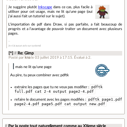
Je suggère plutôt
Inkscape
dans ce cas, plus facile à
utiliser pour cet usage, mais ne lit qu'une page (oui
j'ai aussi fait un tutoriel sur le sujet).
L'importation de pdf dans Draw, si pas parfaite, a fait beaucoup de
progrès et a l'avantage de pouvoir traiter un document avec plusieurs
pages.
Je n’ai aucun avis sur systemd
[^]
#
Re: Gimp
Posté par
kna
le 03 juillet 2019 à 17:15
.
Évalué à
2
.
mais ne lit qu'une page
Au pire, tu peux combiner avec pdftk
pdftk
extraire les pages que tu ne veux pas modifier :
full.pdf cat 2-4 output page2-4.pdf
pdftk page1.pdf
refaire le document avec les pages modifiés :
page2-4.pdf page5.pdf cat output new.pdf
#
Par la poste tout naturellement comme au XXeme siècle