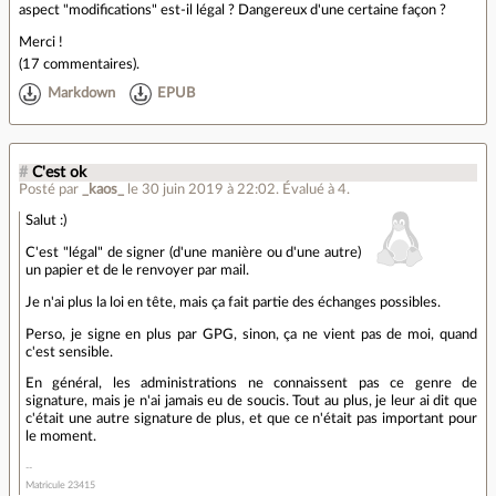
aspect "modifications" est-il légal ? Dangereux d'une certaine façon ?
Merci !
(
17 commentaires
).
Markdown
EPUB
#
C'est ok
Posté par
_kaos_
le 30 juin 2019 à 22:02
.
Évalué à
4
.
Salut :)
C'est "légal" de signer (d'une manière ou d'une autre)
un papier et de le renvoyer par mail.
Je n'ai plus la loi en tête, mais ça fait partie des échanges possibles.
Perso, je signe en plus par GPG, sinon, ça ne vient pas de moi, quand
c'est sensible.
En général, les administrations ne connaissent pas ce genre de
signature, mais je n'ai jamais eu de soucis. Tout au plus, je leur ai dit que
c'était une autre signature de plus, et que ce n'était pas important pour
le moment.
Matricule 23415