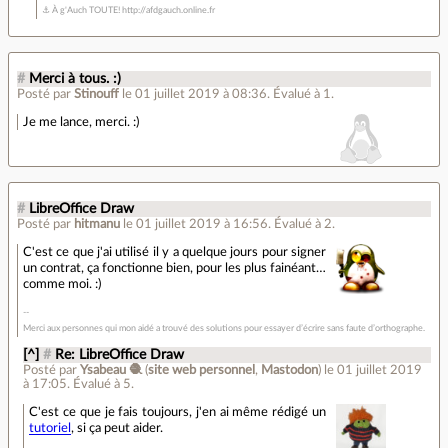
⚓ À g'Auch TOUTE! http://afdgauch.online.fr
#
Merci à tous. :)
Posté par
Stinouff
le 01 juillet 2019 à 08:36
.
Évalué à
1
.
Je me lance, merci. :)
#
LibreOffice Draw
Posté par
hitmanu
le 01 juillet 2019 à 16:56
.
Évalué à
2
.
C'est ce que j'ai utilisé il y a quelque jours pour signer
un contrat, ça fonctionne bien, pour les plus fainéant…
comme moi. :)
Merci aux personnes qui mon aidé a trouvé des solutions pour essayer d’écrire sans faute d’orthographe.
[^]
#
Re: LibreOffice Draw
Posté par
Ysabeau 🧶
(
site web personnel
,
Mastodon
)
le 01 juillet 2019
à 17:05
.
Évalué à
5
.
C'est ce que je fais toujours, j'en ai même rédigé un
tutoriel
, si ça peut aider.