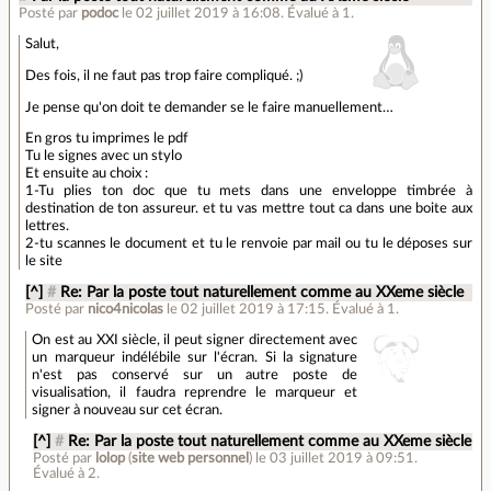
Posté par
podoc
le 02 juillet 2019 à 16:08
.
Évalué à
1
.
Salut,
Des fois, il ne faut pas trop faire compliqué. ;)
Je pense qu'on doit te demander se le faire manuellement…
En gros tu imprimes le pdf
Tu le signes avec un stylo
Et ensuite au choix :
1-Tu plies ton doc que tu mets dans une enveloppe timbrée à
destination de ton assureur. et tu vas mettre tout ca dans une boite aux
lettres.
2-tu scannes le document et tu le renvoie par mail ou tu le déposes sur
le site
[^]
#
Re: Par la poste tout naturellement comme au XXeme siècle
Posté par
nico4nicolas
le 02 juillet 2019 à 17:15
.
Évalué à
1
.
On est au XXI siècle, il peut signer directement avec
un marqueur indélébile sur l'écran. Si la signature
n'est pas conservé sur un autre poste de
visualisation, il faudra reprendre le marqueur et
signer à nouveau sur cet écran.
[^]
#
Re: Par la poste tout naturellement comme au XXeme siècle
Posté par
lolop
(
site web personnel
)
le 03 juillet 2019 à 09:51
.
Évalué à
2
.