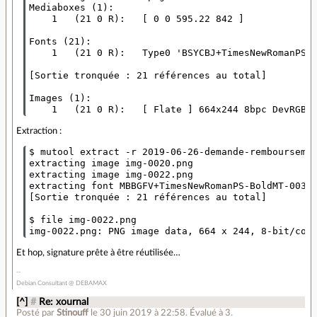
Mediaboxes (1):

    1   (21 0 R):   [ 0 0 595.22 842 ]

Fonts (21):

    1   (21 0 R):   Type0 'BSYCBJ+TimesNewRomanPS-B
[Sortie tronquée : 21 références au total]

Images (1):

Extraction :
$ mutool extract -r 2019-06-26-demande-remboursemen
extracting image img-0020.png

extracting image img-0022.png

extracting font MBBGFV+TimesNewRomanPS-BoldMT-0039.
[Sortie tronquée : 21 références au total]

$ file img-0022.png

Et hop, signature prête à être réutilisée…
Debian Consultant @ DEBAMAX
[^]
#
Re: xournal
Posté par
Stinouff
le 30 juin 2019 à 22:58
.
Évalué à
3
.