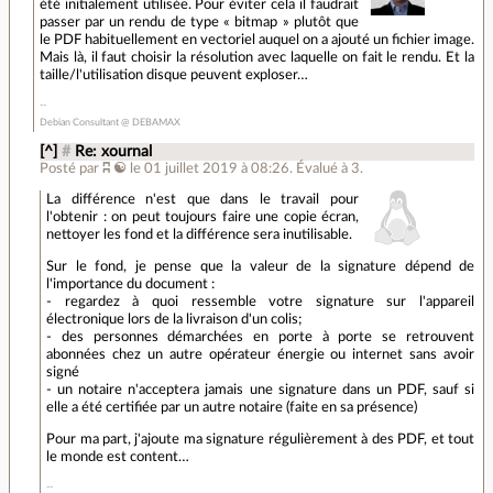
été initialement utilisée. Pour éviter cela il faudrait
passer par un rendu de type « bitmap » plutôt que
le PDF habituellement en vectoriel auquel on a ajouté un fichier image.
Mais là, il faut choisir la résolution avec laquelle on fait le rendu. Et la
taille/l'utilisation disque peuvent exploser…
Debian Consultant @ DEBAMAX
[^]
#
Re: xournal
Posté par
ʭ ☯
le 01 juillet 2019 à 08:26
.
Évalué à
3
.
La différence n'est que dans le travail pour
l'obtenir : on peut toujours faire une copie écran,
nettoyer les fond et la différence sera inutilisable.
Sur le fond, je pense que la valeur de la signature dépend de
l'importance du document :
- regardez à quoi ressemble votre signature sur l'appareil
électronique lors de la livraison d'un colis;
- des personnes démarchées en porte à porte se retrouvent
abonnées chez un autre opérateur énergie ou internet sans avoir
signé
- un notaire n'acceptera jamais une signature dans un PDF, sauf si
elle a été certifiée par un autre notaire (faite en sa présence)
Pour ma part, j'ajoute ma signature régulièrement à des PDF, et tout
le monde est content…