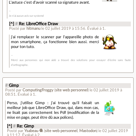
L'astuce c'est d'avoir scanné sa signature avant.
Je n’ai aucun avis sur systemd
[^]
#
Re: LibreOffice Draw
Posté par
hitmanu
le 02 juillet 2019 à 15:56
.
Évalué à
1
.
j'ai remplacer le scanner par l'appareille photo de
mon smartphone, ça fonctionne bien aussi. merci
pour ton tuto.
Merci aux personnes qui mon aidé a trouvé des solutions pour essayer d’écrire sans faute
d’orthographe.
#
Gimp
Posté par
ComputingFroggy
(
site web personnel
)
le 02 juillet 2019 à
08:51
.
Évalué à
1
.
Perso, j'utilise Gimp : j'ai trouvé qu'il faisait un
meilleur job que LibreOffice Draw, qui, dans mon cas,
ne lisait pas correctement les Pdf (modification de la
mise en page, peut être dû aux polices).
[^]
#
Re: Gimp
Posté par
Ysabeau 🧶
(
site web personnel
,
Mastodon
)
le 02 juillet 2019
à 11:17
.
Évalué à
2
.