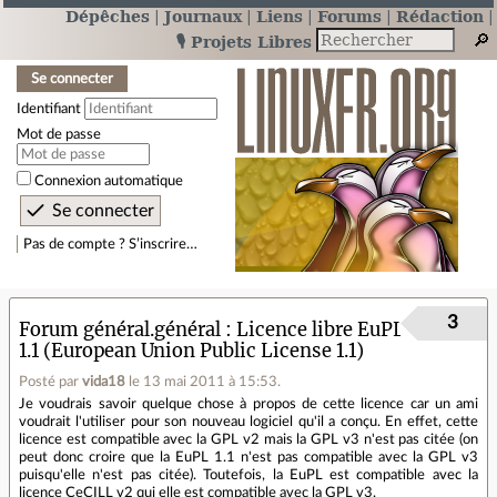
Dépêches
Journaux
Liens
Forums
Rédaction
🎙️ Projets Libres
Se connecter
Identifiant
Mot de passe
Connexion automatique
Pas de compte ? S’inscrire…
3
Forum général.général
Licence libre EuPL
1.1 (European Union Public License 1.1)
Posté par
vida18
le 13 mai 2011 à 15:53
.
Je voudrais savoir quelque chose à propos de cette licence car un ami
voudrait l'utiliser pour son nouveau logiciel qu'il a conçu. En effet, cette
licence est compatible avec la GPL v2 mais la GPL v3 n'est pas citée (on
peut donc croire que la EuPL 1.1 n'est pas compatible avec la GPL v3
puisqu'elle n'est pas citée). Toutefois, la EuPL est compatible avec la
licence CeCILL v2 qui elle est compatible avec la GPL v3.