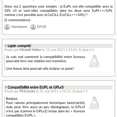
Donc ma 2 questions sont simples : la EuPL est-elle compatible avec la
GPL v3 et sont-elles compatibles dans les deux sens EuPL<=>GPL
comme c'est possible avec la CeCILL (CeCILL<=>GPL) ?
(
2 commentaires
).
Markdown
EPUB
#
Lapin compris!
Posté par
Michaël Malter
le 13 mai 2011 à 23:21
.
Évalué à
1
.
Je vois mal comment la compatibilité entre licences
pourraint être une relation non transitive.
Une bonne âme pourrait-elle éclairer ce point?
#
Compatibilité entre EUPL et GPLv3
Posté par
PESchmitz
le 31 mai 2011 à 16:21
.
Évalué à
1
.
Bonjour,
Pour raisons principalement historiques (antériorité),
mais peut être aussi un peu idéologiques, la GPLv3
n’est pas (comme la GPLv2) inclue dans les « licences
compatibles EUPL ».