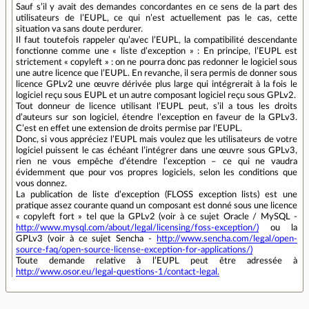
Sauf s’il y avait des demandes concordantes en ce sens de la part des
utilisateurs de l’EUPL, ce qui n’est actuellement pas le cas, cette
situation va sans doute perdurer.
Il faut toutefois rappeler qu’avec l’EUPL, la compatibilité descendante
fonctionne comme une « liste d’exception » : En principe, l’EUPL est
strictement « copyleft » : on ne pourra donc pas redonner le logiciel sous
une autre licence que l’EUPL. En revanche, il sera permis de donner sous
licence GPLv2 une œuvre dérivée plus large qui intégrerait à la fois le
logiciel reçu sous EUPL et un autre composant logiciel reçu sous GPLv2.
Tout donneur de licence utilisant l’EUPL peut, s’il a tous les droits
d’auteurs sur son logiciel, étendre l’exception en faveur de la GPLv3.
C’est en effet une extension de droits permise par l’EUPL.
Donc, si vous appréciez l’EUPL mais voulez que les utilisateurs de votre
logiciel puissent le cas échéant l’intégrer dans une œuvre sous GPLv3,
rien ne vous empêche d’étendre l’exception – ce qui ne vaudra
évidemment que pour vos propres logiciels, selon les conditions que
vous donnez.
La publication de liste d’exception (FLOSS exception lists) est une
pratique assez courante quand un composant est donné sous une licence
« copyleft fort » tel que la GPLv2 (voir à ce sujet Oracle / MySQL -
http://www.mysql.com/about/legal/licensing/foss-exception/)
ou la
GPLv3 (voir à ce sujet Sencha -
http://www.sencha.com/legal/open-
source-faq/open-source-license-exception-for-applications/)
Toute demande relative à l’EUPL peut être adressée à
http://www.osor.eu/legal-questions-1/contact-legal.