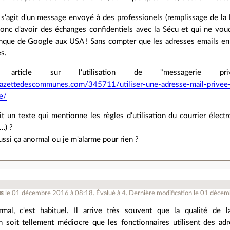
l s'agit d'un message envoyé à des professionels (remplissage de la
donc d'avoir des échanges confidentiels avec la Sécu et qui ne vou
nque de Google aux USA ! Sans compter que les adresses emails en 
s.
article sur l'utilisation de "messagerie pr
azettedescommunes.com/345711/utiliser-une-adresse-mail-privee-p
e/
t un texte qui mentionne les règles d'utilisation du courrier électr
 …) ?
ssi ça anormal ou je m'alarme pour rien ?
.
us
le 01 décembre 2016 à 08:18
.
Évalué à
4
.
Dernière modification le 01 déce
mal, c'est habituel. Il arrive très souvent que la qualité de 
ion soit tellement médiocre que les fonctionnaires utilisent des a