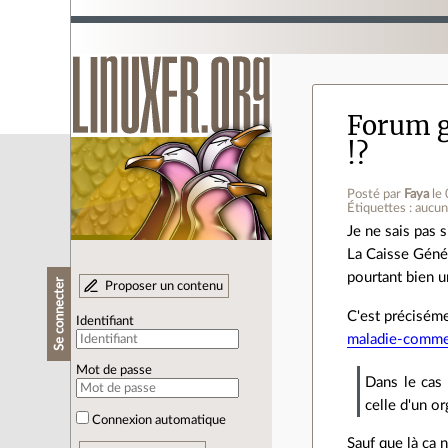
Forum g
!?
Posté par
Faya
le
Étiquettes : aucu
Je ne sais pas 
La Caisse Génér
pourtant bien 
Se connecter
Proposer un contenu
C'est préciséme
Identifiant
maladie-comme
Mot de passe
Dans le cas 
celle d'un o
Connexion automatique
Sauf que là ça n