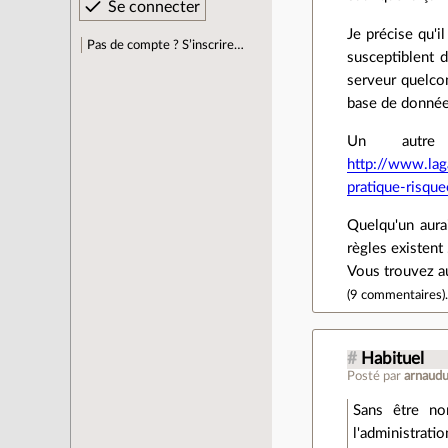
Je précise qu'i
Pas de compte ? S’inscrire…
susceptiblent 
serveur quelco
base de donnée
Un autre 
http://www.lag
pratique-risque
Quelqu'un aurai
règles existent
Vous trouvez au
(
9 commentaires
)
#
Habituel
Posté par
arnaud
Sans être nor
l'administrat