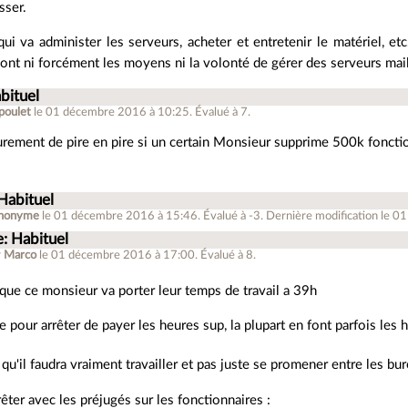
sser.
i va administer les serveurs, acheter et entretenir le matériel, etc. 
n'ont ni forcément les moyens ni la volonté de gérer des serveurs ma
bituel
_poulet
le 01 décembre 2016 à 10:25
.
Évalué à
7
.
surement de pire en pire si un certain Monsieur supprime 500k fonct
Habituel
nonyme
le 01 décembre 2016 à 15:46
.
Évalué à
-3
.
Dernière modification le 0
e: Habituel
r
Marco
le 01 décembre 2016 à 17:00
.
Évalué à
8
.
que ce monsieur va porter leur temps de travail a 39h
e pour arrêter de payer les heures sup, la plupart en font parfois les
 qu'il faudra vraiment travailler et pas juste se promener entre les bu
rêter avec les préjugés sur les fonctionnaires :