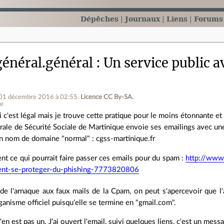
Dépêches
Journaux
Liens
Forums
énéral.général
Un service public 
 01 décembre 2016 à 02:55
.
Licence CC By‑SA.
ne
si c'est légal mais je trouve cette pratique pour le moins étonnante e
ale de Sécurité Sociale de Martinique envoie ses emailings avec une
un nom de domaine "normal" : cgss-martinique.fr
nt ce qui pourrait faire passer ces emails pour du spam :
http://www.
nt-se-proteger-du-phishing-7773820806
de l'arnaque aux faux mails de la Cpam, on peut s'apercevoir que l
rganisme officiel puisqu'elle se termine en "gmail.com".
'en est pas un. J'ai ouvert l'email, suivi quelques liens, c'est un messag