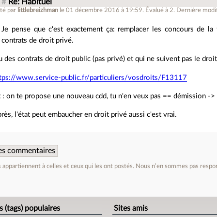
#
Re: Habituel
té par
littlebreizhman
le 01 décembre 2016 à 19:59
.
Évalué à
2
.
Dernière modif
Je pense que c'est exactement ça: remplacer les concours de la 
contrats de droit privé.
 des contrats de droit public (pas privé) et qui ne suivent pas le droit
tps://www.service-public.fr/particuliers/vosdroits/F13117
 : on te propose une nouveau cdd, tu n'en veux pas == démission -
rès, l'état peut embaucher en droit privé aussi c'est vrai.
 des commentaires
appartiennent à celles et ceux qui les ont postés. Nous n’en sommes pas respo
e
s (tags) populaires
Sites amis