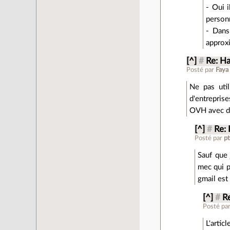
- Oui i
person
- Dans
approx
[^]
#
Re: Ha
Posté par
Faya
Ne pas util
d'entrepris
OVH avec do
[^]
#
Re: 
Posté par
pt
Sauf que 
mec qui p
gmail est 
[^]
#
R
Posté pa
L'artic