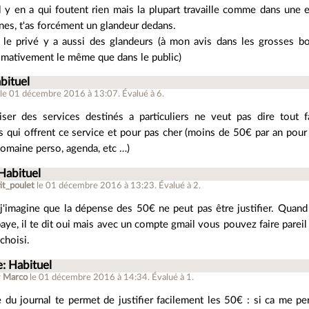
l y en a qui foutent rien mais la plupart travaille comme dans une 
nes, t'as forcément un glandeur dedans.
 le privé y a aussi des glandeurs (à mon avis dans les grosses boî
imativement le même que dans le public)
bituel
le 01 décembre 2016 à 13:07
.
Évalué à
6
.
iser des services destinés a particuliers ne veut pas dire tout f
es qui offrent ce service et pour pas cher (moins de 50€ par an po
maine perso, agenda, etc …)
Habituel
it_poulet
le 01 décembre 2016 à 13:23
.
Évalué à
2
.
j'imagine que la dépense des 50€ ne peut pas être justifier. Quand 
aye, il te dit oui mais avec un compte gmail vous pouvez faire pare
choisi.
e: Habituel
r
Marco
le 01 décembre 2016 à 14:34
.
Évalué à
1
.
le du journal te permet de justifier facilement les 50€ : si ca me p