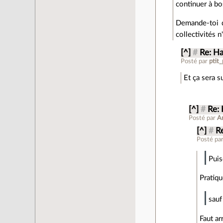
continuer à bo
Demande-toi qu
collectivités 
[^]
#
Re: Ha
Posté par
ptit
Et ça sera 
[^]
#
Re: 
Posté par
A
[^]
#
R
Posté pa
Puis
Pratiqu
sauf
Faut ar