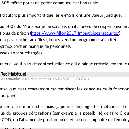
. 50€ même pour une petite commune c'est possible !
t d’autant plus important que les e-mails ont une valeur juridique.
au 500k du Monsieur je ne sais pas où il a prévu de couper puisque 
ut plus de prison (
https://www.fillon2017.fr/participez/securite/
)
udra pas toucher aux flics (il nous vend un programme sécurité)
hôpitaux sont en manque de personnels
lasses sont surchargées
re qu'il veut plus de contractuelles ce qui diminue artificiellement l
Re: Habituel
 par
arnaudus
le 01 décembre 2016 à 15:50
.
Évalué à
3
.
ense que c'est exactement ça: remplacer les concours de la fonction
oit privé.
e coûte pas moins cher mais ça permet de singer les méthodes de 
lus de grosses dérogations (par exemple la possibilité de faire 5 
e CDD, ou l'absence de prud'hommes et la quasi-impunité de l'employ