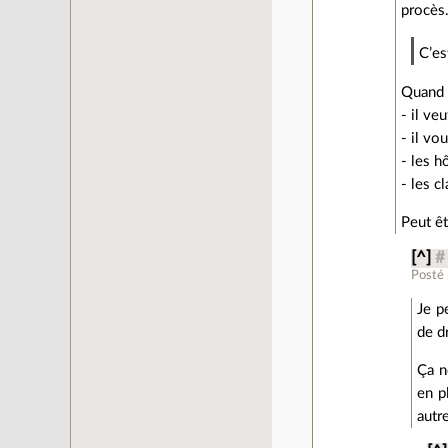
procès
C’es
Quand 
- il ve
- il vo
- les 
- les c
Peut êt
[^]
#
Posté
Je p
de dr
Ça n
en p
autr