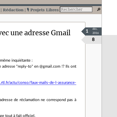
Rédaction
🎙️ Projets Libres
déc.
avec une adresse Gmail
1
2016
8
t même inquiétante :
 adresse "reply-to" en @gmail.com !? Ils ont
rtl.fr/actu/conso/faux-mails-de-l-assurance-
'adresse de réclamation ne correspond pas à
e tout à fait officiel.